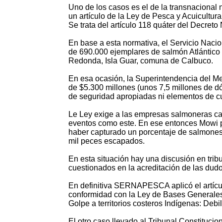
Uno de los casos es el de la transnacional 
un artículo de la Ley de Pesca y Acuicultu
Se trata del artículo 118 quáter del Decret
En base a esta normativa, el Servicio Naci
de 690.000 ejemplares de salmón Atlántico e
Redonda, Isla Guar, comuna de Calbuco.
En esa ocasión, la Superintendencia del M
de $5.300 millones (unos 7,5 millones de d
de seguridad apropiadas ni elementos de cul
Le Ley exige a las empresas salmoneras ca
eventos como este. En ese entonces Mowi p
haber capturado un porcentaje de salmones 
mil peces escapados.
En esta situación hay una discusión en trib
cuestionados en la acreditación de las dud
En definitiva SERNAPESCA aplicó el artícul
conformidad con la Ley de Bases Generale
Golpe a territorios costeros Indígenas: Deb
El otro caso llevado al Tribunal Constituci