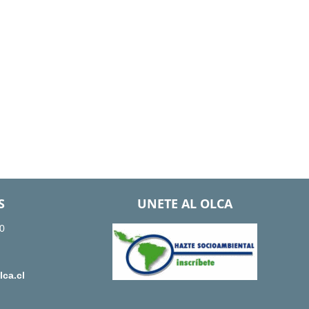
S
UNETE AL OLCA
0
ca.cl