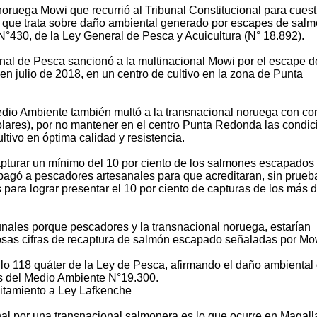
noruega Mowi que recurrió al Tribunal Constitucional para cuest
ra que trata sobre daño ambiental generado por escapes de salm
o N°430, de la Ley General de Pesca y Acuicultura (N° 18.892).
onal de Pesca sancionó a la multinacional Mowi por el escape 
n julio de 2018, en un centro de cultivo en la zona de Punta
edio Ambiente también multó a la transnacional noruega con c
ólares), por no mantener en el centro Punta Redonda las condi
tivo en óptima calidad y resistencia.
pturar un mínimo del 10 por ciento de los salmones escapados
agó a pescadores artesanales para que acreditaran, sin prueb
para lograr presentar el 10 por ciento de capturas de los más 
unales porque pescadores y la transnacional noruega, estarían
osas cifras de recaptura de salmón escapado señaladas por Mo
o 118 quáter de la Ley de Pesca, afirmando el daño ambiental
s del Medio Ambiente N°19.300.
ilitamiento a Ley Lafkenche
onal por una transnacional salmonera es lo que ocurre en Magall