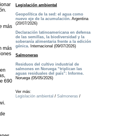
ionar
Legislación ambiental
ón.
Geopolítica de la sed: el agua como
nuevo eje de la acumulación.
Argentina
(20/07/2026)
de más
Declaración latinoamericana en defensa
de las semillas, la biodiversidad y la
soberanía alimentaria frente a la edición
génica.
Internacional (09/07/2026)
on más
ciones
Salmoneras
Residuos del cultivo industrial de
salmones en Noruega “triplican las
 en
aguas residuales del país”: Informe.
as,
Noruega (05/05/2026)
de 690
Ver más:
Legislación ambiental
/
Salmoneras
/
wi.
 de
anes,