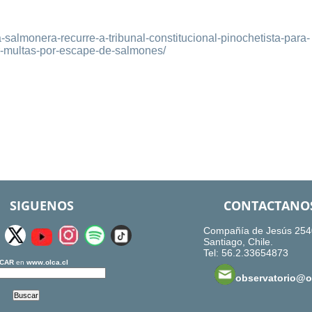
a-salmonera-recurre-a-tribunal-constitucional-pinochetista-para-
r-multas-por-escape-de-salmones/
SIGUENOS
CONTACTANO
Compañía de Jesús 254
Santiago, Chile.
Tel: 56.2.33654873
CAR
en
www.olca.cl
observatorio@ol