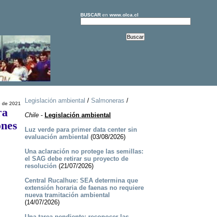
BUSCAR
en
www.olca.cl
Legislación ambiental
/
Salmoneras
/
 de 2021
ra
Chile
-
Legislación ambiental
ones
Luz verde para primer data center sin
evaluación ambiental
(03/08/2026)
Una aclaración no protege las semillas:
el SAG debe retirar su proyecto de
resolución
(21/07/2026)
Central Rucalhue: SEA determina que
extensión horaria de faenas no requiere
nueva tramitación ambiental
(14/07/2026)
Una tarea pendiente: reconocer las