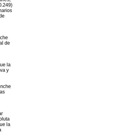
0.249)
narios
 de
nche
al de
ue la
va y
enche
las
ar
oluta
ue la
a