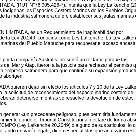
A, (RUT N°76.005.426-7), intenta que la Ley Lafkenche (2
 indígenas los Espacios Costero Marinos de los Pueblos Origi
e la industria salmonera quiere establecer sus jaulas marinas
 LIMITADA, es un Requerimiento de Inaplicabilidad por
10 de la Ley 20.249, conocida como Ley Lafkenche. La Ley Lafke
 marinas del Pueblo Mapuche para recuperar el acceso ancestr
por la compañía Australis, presentó un reclamo porque las
 Mar y Atap, fueron a la justicia para rechazar el perimiso q
 la empresa salmonera para que continúe su expansión producti
o aborigen.
uieren dejar sin efecto los artículos 7 y 10 de la Ley Lafk
la solicitud de reconocimiento del espacio marino costero de 
deberán detenerse mientras se resuelve la devolución de estos
ios.
n generar «un precedente peligroso, pues permitiría fundament
erimiento donde el Tribunal Constitucional declare de forma abs
 ECMPO (Ley Lafkenche 20.2049) o alguno de sus artículos, lo q
vocando un vacío legal», dicen especialistas que analizaron est