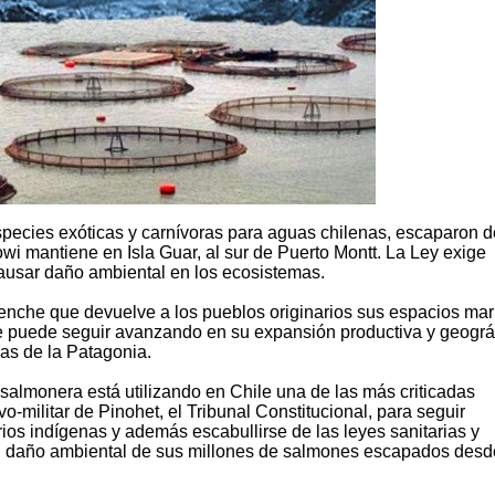
species exóticas y carnívoras para aguas chilenas, escaparon d
wi mantiene en Isla Guar, al sur de Puerto Montt. La Ley exige
ausar daño ambiental en los ecosistemas.
fkenche que devuelve a los pueblos originarios sus espacios mar
ue puede seguir avanzando en su expansión productiva y geográ
nas de la Patagonia.
l salmonera está utilizando en Chile una de las más criticadas
vo-militar de Pinohet, el Tribunal Constitucional, para seguir
rios indígenas y además escabullirse de las leyes sanitarias y
 el daño ambiental de sus millones de salmones escapados desd