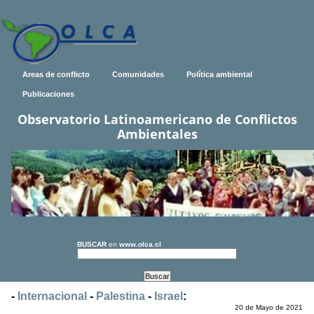
Areas de conflicto
Comunidades
Política ambiental
Publicaciones
Observatorio Latinoamericano de Conflictos
Ambientales
BUSCAR
en
www.olca.cl
-
Internacional
-
Palestina
-
Israel
:
20 de Mayo de 2021