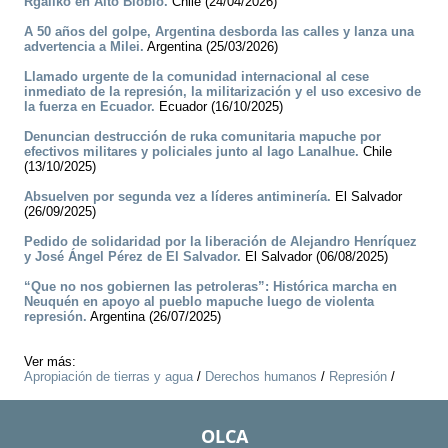
Rgaliko en Alto Biobío.
Chile (24/04/2026)
A 50 años del golpe, Argentina desborda las calles y lanza una
advertencia a Milei.
Argentina (25/03/2026)
Llamado urgente de la comunidad internacional al cese
inmediato de la represión, la militarización y el uso excesivo de
la fuerza en Ecuador.
Ecuador (16/10/2025)
Denuncian destrucción de ruka comunitaria mapuche por
efectivos militares y policiales junto al lago Lanalhue.
Chile
(13/10/2025)
Absuelven por segunda vez a líderes antiminería.
El Salvador
(26/09/2025)
Pedido de solidaridad por la liberación de Alejandro Henríquez
y José Ángel Pérez de El Salvador.
El Salvador (06/08/2025)
“Que no nos gobiernen las petroleras”: Histórica marcha en
Neuquén en apoyo al pueblo mapuche luego de violenta
represión.
Argentina (26/07/2025)
Ver más:
Apropiación de tierras y agua
/
Derechos humanos
/
Represión
/
OLCA