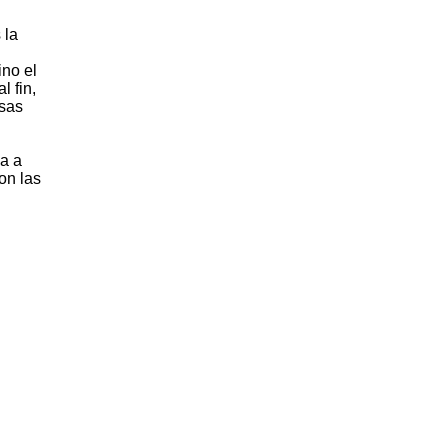
 la
ino el
l fin,
esas
da a
on las