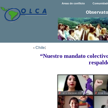
Areas de conflicto
Comunidad
Observato
-
Chile
:
“Nuestro mandato colectivo
respald