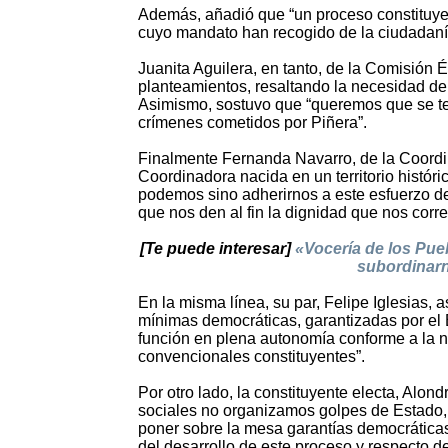
Además, añadió que “un proceso constituyen
cuyo mandato han recogido de la ciudadanía
Juanita Aguilera, en tanto, de la Comisión Ét
planteamientos, resaltando la necesidad de 
Asimismo, sostuvo que “queremos que se ter
crímenes cometidos por Piñera”.
Finalmente Fernanda Navarro, de la Coordi
Coordinadora nacida en un territorio histór
podemos sino adherirnos a este esfuerzo de 
que nos den al fin la dignidad que nos cor
[Te puede interesar]
«Vocería de los Pue
subordinarn
En la misma línea, su par, Felipe Iglesias,
mínimas democráticas, garantizadas por el
función en plena autonomía conforme a la nat
convencionales constituyentes”.
Por otro lado, la constituyente electa, Alon
sociales no organizamos golpes de Estado,
poner sobre la mesa garantías democrática
del desarrollo de este proceso y respecto d