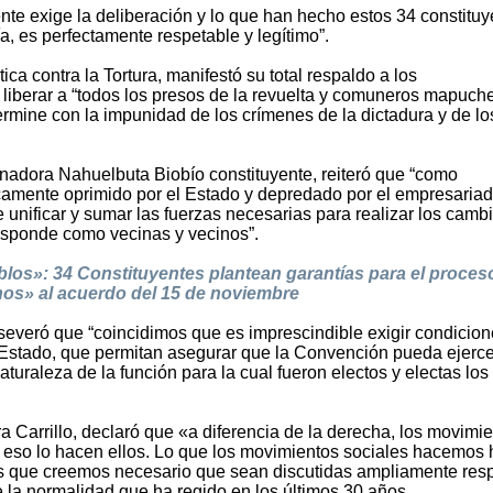
te exige la deliberación y lo que han hecho estos 34 constituy
, es perfectamente respetable y legítimo”.
ica contra la Tortura, manifestó su total respaldo a los
liberar a “todos los presos de la revuelta y comuneros mapuche
mine con la impunidad de los crímenes de la dictadura y de lo
nadora Nahuelbuta Biobío constituyente, reiteró que “como
icamente oprimido por el Estado y depredado por el empresariad
unificar y sumar las fuerzas necesarias para realizar los camb
responde como vecinas y vecinos”.
blos»: 34 Constituyentes plantean garantías para el proces
os» al acuerdo del 15 de noviembre
 aseveró que “coincidimos que es imprescindible exigir condicio
 Estado, que permitan asegurar que la Convención pueda ejerce
uraleza de la función para la cual fueron electos y electas los 
dra Carrillo, declaró que «a diferencia de la derecha, los movimi
 eso lo hacen ellos. Lo que los movimientos sociales hacemos 
s que creemos necesario que sean discutidas ampliamente res
e la normalidad que ha regido en los últimos 30 años.