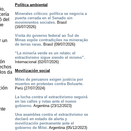
Política ambiental
io,
Minerales críticos: política se negocia a
cería
puerta cerrada en el Senado sin
ó del
movimientos sociales.
Brasil
ue
(16/07/2026)
Visita do governo federal ao Sul de
Minas expõe contradições na mineração
r un
de terras raras.
Brasil (09/07/2026)
“La minería verde es un relato; el
extractivismo sigue siendo el mismo”.
ión
Internacional (02/07/2026)
rechos
Movilización social
los da
Miles de peruanos exigen justicia por
muertos en protestas contra Boluarte.
ción
Perú (27/07/2024)
La lucha contra el extractivismo seguirá
en las calles y rutas ante el nuevo
gobierno.
Argentina (23/12/2023)
nte
Una asamblea contra el extractivismo se
declaró en estado de alerta y
movilización permanente ante el
gobierno de Milei.
Argentina (05/12/2023)