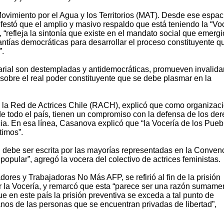
Movimiento por el Agua y los Territorios (MAT). Desde ese espac
festó que el amplio y masivo respaldo que está teniendo la “Vo
 “refleja la sintonía que existe en el mandato social que emergi
arantías democráticas para desarrollar el proceso constituyente q
”.
sarial son destempladas y antidemocráticas, promueven invalida
sobre el real poder constituyente que se debe plasmar en la
 la Red de Actrices Chile (RACH), explicó que como organizac
de todo el país, tienen un compromiso con la defensa de los de
ia. En esa línea, Casanova explicó que “la Vocería de los Pueb
timos”.
 debe ser escrita por las mayorías representadas en la Conven
popular”, agregó la vocera del colectivo de actrices feministas.
ores y Trabajadoras No Más AFP, se refirió al fin de la prisión
or la Vocería, y remarcó que esta “parece ser una razón sumame
e en este país la prisión preventiva se exceda a tal punto de
os de las personas que se encuentran privadas de libertad”,