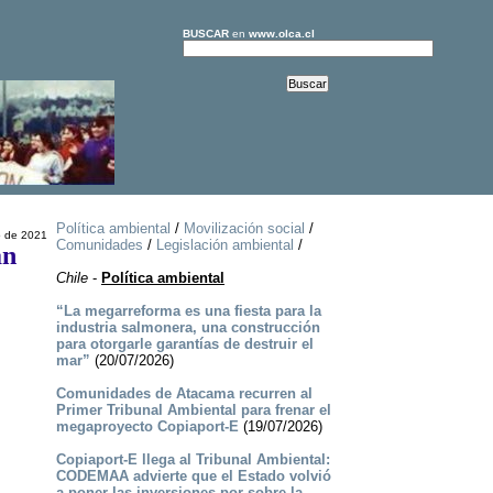
BUSCAR
en
www.olca.cl
Política ambiental
/
Movilización social
/
o de 2021
Comunidades
/
Legislación ambiental
/
an
Chile
-
Política ambiental
“La megarreforma es una fiesta para la
industria salmonera, una construcción
para otorgarle garantías de destruir el
mar”
(20/07/2026)
Comunidades de Atacama recurren al
Primer Tribunal Ambiental para frenar el
megaproyecto Copiaport-E
(19/07/2026)
Copiaport-E llega al Tribunal Ambiental:
CODEMAA advierte que el Estado volvió
a poner las inversiones por sobre la