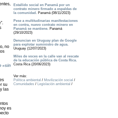
entes,
Estallido social en Panamá por un
contrato minero firmado a espaldas de
la comunidad.
Panamá (08/11/2023)
Pese a multitudinarias manifestaciones
”.
en contra, nuevo contrato minero en
s
Panamá se mantiene.
Panamá
(29/10/2023)
Denuncian en Uruguay plan de Google
para explotar suministro de agua.
o, no
Uruguay (12/07/2023)
ios
Miles de voces en la calle van al rescate
de la educación pública de Costa Rica.
Costa Rica (20/06/2023)
o «sin
Ver más:
nes
Política ambiental
/
Movilización social
/
Comunidades
/
Legislación ambiental
/
r su
y las
entos
hoy es
pecto