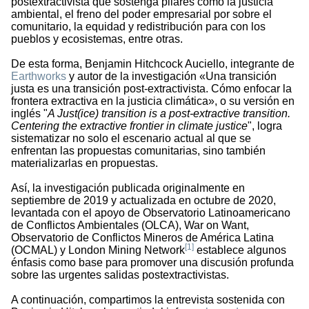
postextractivista que sostenga pilares como la justicia
ambiental, el freno del poder empresarial por sobre el
comunitario, la equidad y redistribución para con los
pueblos y ecosistemas, entre otras.
De esta forma, Benjamin Hitchcock Auciello, integrante de
Earthworks
y autor de la investigación «Una transición
justa es una transición post-extractivista. Cómo enfocar la
frontera extractiva en la justicia climática», o su versión en
inglés "
A Just(ice) transition is a post-extractive transition.
Centering the extractive frontier in climate justice
", logra
sistematizar no solo el escenario actual al que se
enfrentan las propuestas comunitarias, sino también
materializarlas en propuestas.
Así, la investigación publicada originalmente en
septiembre de 2019 y actualizada en octubre de 2020,
levantada con el apoyo de Observatorio Latinoamericano
de Conflictos Ambientales (OLCA), War on Want,
Observatorio de Conflictos Mineros de América Latina
[1]
(OCMAL) y London Mining Network
establece algunos
énfasis como base para promover una discusión profunda
sobre las urgentes salidas postextractivistas.
A continuación, compartimos la entrevista sostenida con