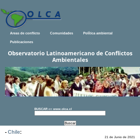
Areas de conflicto
Comunidades
Política ambiental
Publicaciones
Observatorio Latinoamericano de Conflictos
Ambientales
BUSCAR
en
www.olca.cl
-
Chile
:
21 de Junio de 2021