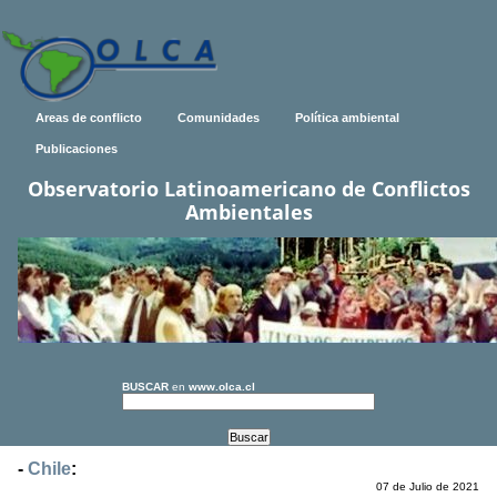
Areas de conflicto
Comunidades
Política ambiental
Publicaciones
Observatorio Latinoamericano de Conflictos
Ambientales
BUSCAR
en
www.olca.cl
-
Chile
:
07 de Julio de 2021