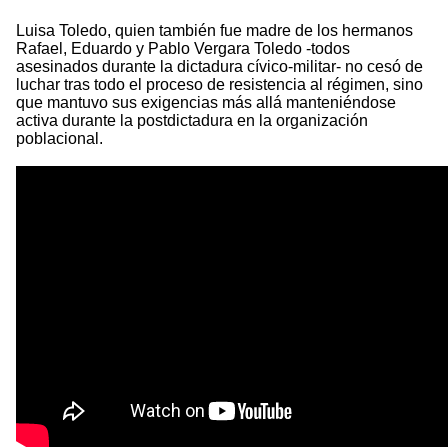
Luisa Toledo, quien también fue madre de los hermanos
Rafael, Eduardo y Pablo Vergara Toledo -todos
asesinados durante la dictadura cívico-militar- no cesó de
luchar tras todo el proceso de resistencia al régimen, sino
que mantuvo sus exigencias más allá manteniéndose
activa durante la postdictadura en la organización
poblacional.