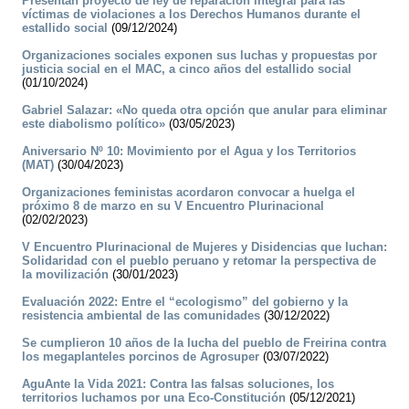
Presentan proyecto de ley de reparación integral para las
víctimas de violaciones a los Derechos Humanos durante el
estallido social
(09/12/2024)
Organizaciones sociales exponen sus luchas y propuestas por
justicia social en el MAC, a cinco años del estallido social
(01/10/2024)
Gabriel Salazar: «No queda otra opción que anular para eliminar
este diabolismo político»
(03/05/2023)
Aniversario Nº 10: Movimiento por el Agua y los Territorios
(MAT)
(30/04/2023)
Organizaciones feministas acordaron convocar a huelga el
próximo 8 de marzo en su V Encuentro Plurinacional
(02/02/2023)
V Encuentro Plurinacional de Mujeres y Disidencias que luchan:
Solidaridad con el pueblo peruano y retomar la perspectiva de
la movilización
(30/01/2023)
Evaluación 2022: Entre el “ecologismo” del gobierno y la
resistencia ambiental de las comunidades
(30/12/2022)
Se cumplieron 10 años de la lucha del pueblo de Freirina contra
los megaplanteles porcinos de Agrosuper
(03/07/2022)
AguAnte la Vida 2021: Contra las falsas soluciones, los
territorios luchamos por una Eco-Constitución
(05/12/2021)