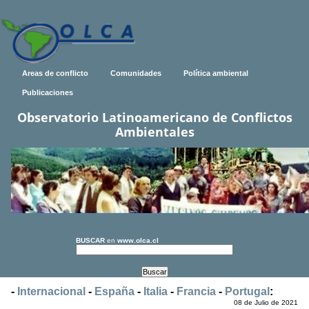
Areas de conflicto
Comunidades
Política ambiental
Publicaciones
Observatorio Latinoamericano de Conflictos
Ambientales
BUSCAR
en
www.olca.cl
-
Internacional
-
España
-
Italia
-
Francia
-
Portugal
:
08 de Julio de 2021