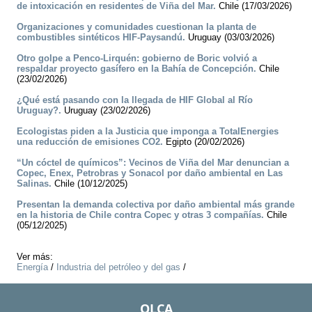
de intoxicación en residentes de Viña del Mar.
Chile (17/03/2026)
Organizaciones y comunidades cuestionan la planta de
combustibles sintéticos HIF-Paysandú.
Uruguay (03/03/2026)
Otro golpe a Penco-Lirquén: gobierno de Boric volvió a
respaldar proyecto gasífero en la Bahía de Concepción.
Chile
(23/02/2026)
¿Qué está pasando con la llegada de HIF Global al Río
Uruguay?.
Uruguay (23/02/2026)
Ecologistas piden a la Justicia que imponga a TotalEnergies
una reducción de emisiones CO2.
Egipto (20/02/2026)
“Un cóctel de químicos”: Vecinos de Viña del Mar denuncian a
Copec, Enex, Petrobras y Sonacol por daño ambiental en Las
Salinas.
Chile (10/12/2025)
Presentan la demanda colectiva por daño ambiental más grande
en la historia de Chile contra Copec y otras 3 compañías.
Chile
(05/12/2025)
Ver más:
Energía
/
Industria del petróleo y del gas
/
OLCA