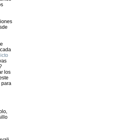
os
siones
esde
de
cada
icto
vas
?
r los
 este
 para
plo,
illo
yali.