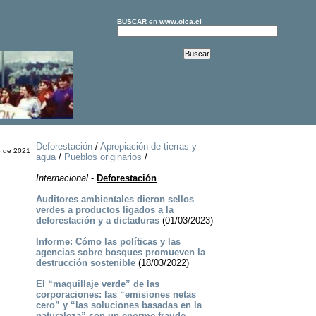
BUSCAR
en
www.olca.cl
Deforestación
/
Apropiación de tierras y
o de 2021
agua
/
Pueblos originarios
/
Internacional
-
Deforestación
Auditores ambientales dieron sellos
verdes a productos ligados a la
deforestación y a dictaduras
(01/03/2023)
Informe: Cómo las políticas y las
agencias sobre bosques promueven la
destrucción sostenible
(18/03/2022)
El “maquillaje verde” de las
corporaciones: las “emisiones netas
cero” y “las soluciones basadas en la
naturaleza” son un enorme fraude