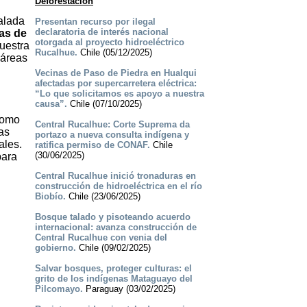
Deforestación
alada
Presentan recurso por ilegal
declaratoria de interés nacional
tas de
otorgada al proyecto hidroeléctrico
uestra
Rucalhue.
Chile (05/12/2025)
 áreas
Vecinas de Paso de Piedra en Hualqui
.
afectadas por supercarretera eléctrica:
“Lo que solicitamos es apoyo a nuestra
causa”.
Chile (07/10/2025)
como
Central Rucalhue: Corte Suprema da
as
portazo a nueva consulta indígena y
ales.
ratifica permiso de CONAF.
Chile
(30/06/2025)
para
Central Rucalhue inició tronaduras en
construcción de hidroeléctrica en el río
Biobío.
Chile (23/06/2025)
Bosque talado y pisoteando acuerdo
internacional: avanza construcción de
Central Rucalhue con venia del
gobierno.
Chile (09/02/2025)
Salvar bosques, proteger culturas: el
grito de los indígenas Mataguayo del
Pilcomayo.
Paraguay (03/02/2025)