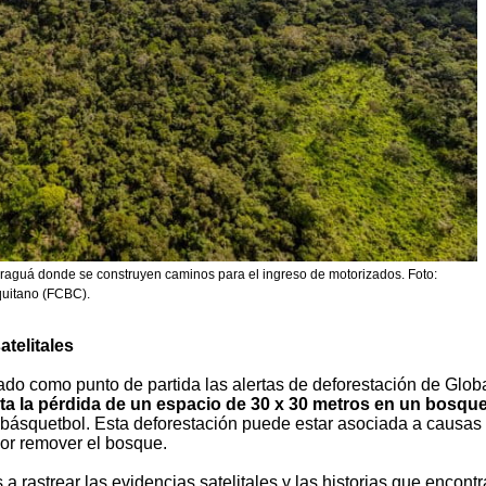
raguá donde se construyen caminos para el ingreso de motorizados. Foto:
quitano (FCBC).
telitales
o como punto de partida las alertas de deforestación de Glob
ta la pérdida de un espacio de 30 x 30 metros en un bosqu
básquetbol. Esta deforestación puede estar asociada a causas
por remover el bosque.
 rastrear las evidencias satelitales y las historias que encon