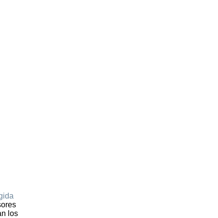
gida
sores
an los