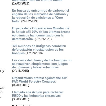
(17/03/2021)
En busca de unicornios de carbono: el
engaño de los mercados de carbono y
la reducción de emisiones a “Cero
Neto”
(24/02/2021)
Experta de la Organizacion Mundial de
la Salud: «El 70% de los últimos brotes
epidémicos han comenzado con la
deforestación»
(07/02/2021)
370 millones de indígenas combaten
deforestación y restauración de los
bosques
(17/07/2018)
Las crisis del clima y de los bosques no
se resuelven simplemente con juegos
de números y falsas soluciones
r y
(29/11/2015)
s
Organizations protest against the XIV
FAO World Forestry Congress
(09/09/2015)
ias
do
Llamado a la Acción para rechazar
REDD y las industrias extractivas
.
(30/08/2015)