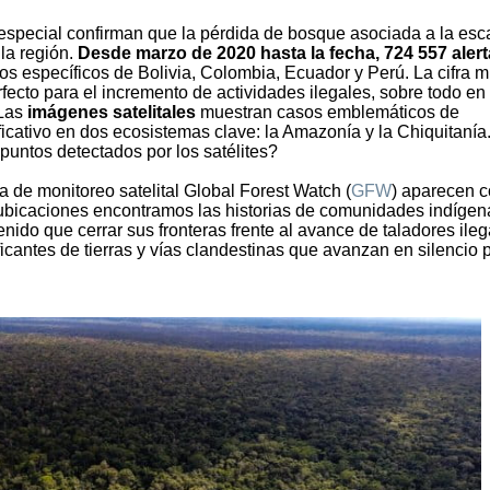
especial confirman que la pérdida de bosque asociada a la esc
la región.
Desde marzo de 2020 hasta la fecha, 724 557 aler
os específicos de Bolivia, Colombia, Ecuador y Perú. La cifra m
ecto para el incremento de actividades ilegales, sobre todo en
 Las
imágenes satelitales
muestran casos emblemáticos de
ficativo en dos ecosistemas clave: la Amazonía y la Chiquitanía
puntos detectados por los satélites?
a de monitoreo satelital Global Forest Watch (
GFW
) aparecen 
 ubicaciones encontramos las historias de comunidades indígen
nido que cerrar sus fronteras frente al avance de taladores ileg
icantes de tierras y vías clandestinas que avanzan en silencio 