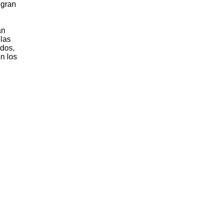
 gran
an
 las
dos,
n los