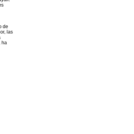
es
o de
r, las
a
a ha