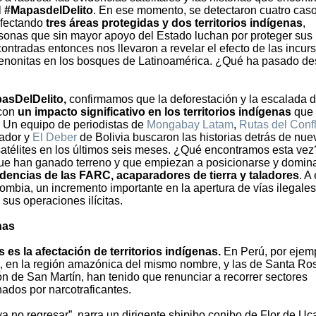
l
#MapasdelDelito
. En ese momento, se detectaron cuatro cas
afectando
tres áreas protegidas y dos territorios indígenas
,
sonas que sin mayor apoyo del Estado luchan por proteger sus
ontradas entonces nos llevaron a revelar el efecto de las incur
menonitas en los bosques de Latinoamérica. ¿Qué ha pasado d
asDelDelito,
confirmamos que la deforestación y la escalada 
con
un impacto significativo en los territorios indígenas
que 
 Un equipo de periodistas de
Mongabay Latam
,
Rutas del Confl
ador y
El Deber
de Bolivia buscaron las historias detrás de nue
satélites en los últimos seis meses. ¿Qué encontramos esta vez
que han ganado terreno y que empiezan a posicionarse y domina
idencias de las FARC, acaparadores de tierra y taladores
. A
mbia, un incremento importante en la apertura de vías ilegales
sus operaciones ilícitas.
nas
 es la afectación de territorios indígenas.
En Perú, por ejem
, en la región amazónica del mismo nombre, y las de Santa Ros
n de San Martín, han tenido que renunciar a recorrer sectores
nados por narcotraficantes.
ya no regresar”, narra un dirigente shipibo conibo de Flor de Uca