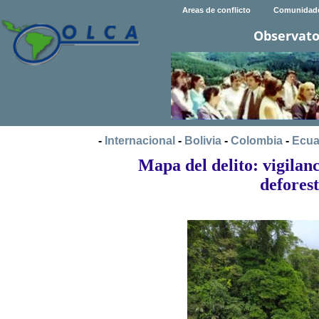
Areas de conflicto
Comunidad
Observato
-
Internacional
-
Bolivia
-
Colombia
-
Ecua
Mapa del delito: vigilanc
deforest