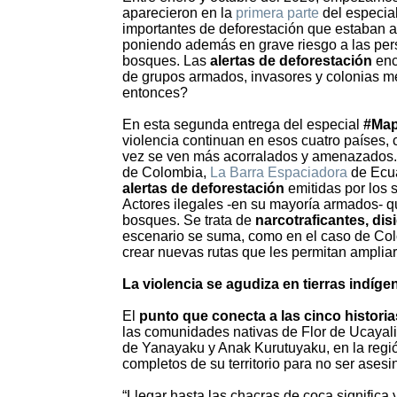
aparecieron en la
primera parte
del especia
importantes de deforestación que estaban 
poniendo además en grave riesgo a las per
bosques. Las
alertas de deforestación
enc
de grupos armados, invasores y colonias 
entonces?
En esta segunda entrega del especial
#Map
violencia continuan en esos cuatro países, 
vez se ven más acorralados y amenazados.
de Colombia,
La Barra Espaciadora
de Ecu
alertas de deforestación
emitidas por los 
Actores ilegales -en su mayoría armados- 
bosques. Se trata de
narcotraficantes, dis
escenario se suma, como en el caso de Colo
crear nuevas rutas que les permitan ampliar 
La violencia se agudiza en tierras indíge
El
punto que conecta a las cinco historias
las comunidades nativas de Flor de Ucayali
de Yanayaku y Anak Kurutuyaku, en la regió
completos de su territorio para no ser asesi
“Llegar hasta las chacras de coca significa 