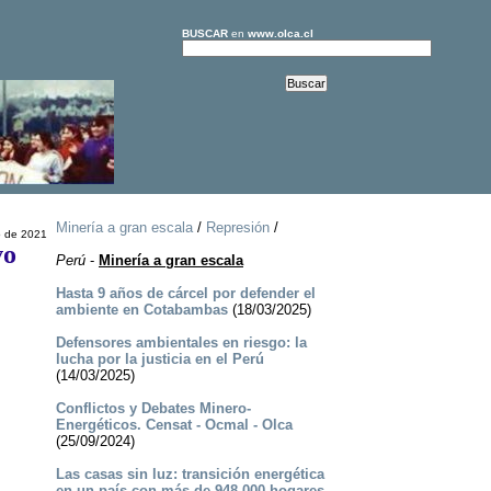
BUSCAR
en
www.olca.cl
Minería a gran escala
/
Represión
/
o de 2021
vo
Perú
-
Minería a gran escala
Hasta 9 años de cárcel por defender el
ambiente en Cotabambas
(18/03/2025)
Defensores ambientales en riesgo: la
lucha por la justicia en el Perú
(14/03/2025)
Conflictos y Debates Minero-
Energéticos. Censat - Ocmal - Olca
(25/09/2024)
Las casas sin luz: transición energética
en un país con más de 948.000 hogares