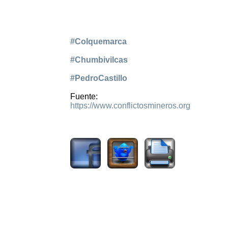
#Colquemarca
#Chumbivilcas
#PedroCastillo
Fuente:
https://www.conflictosmineros.org
1783