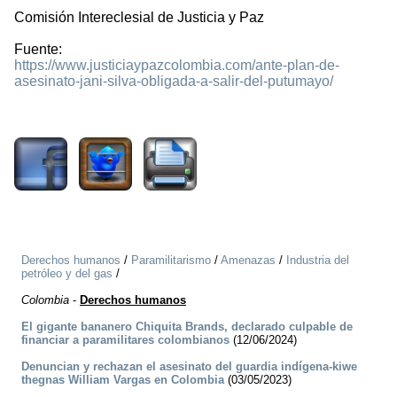
Comisión Intereclesial de Justicia y Paz
Fuente:
https://www.justiciaypazcolombia.com/ante-plan-de-
asesinato-jani-silva-obligada-a-salir-del-putumayo/
1669
Derechos humanos
/
Paramilitarismo
/
Amenazas
/
Industria del
petróleo y del gas
/
Colombia
-
Derechos humanos
El gigante bananero Chiquita Brands, declarado culpable de
financiar a paramilitares colombianos
(12/06/2024)
Denuncian y rechazan el asesinato del guardia indígena-kiwe
thegnas William Vargas en Colombia
(03/05/2023)