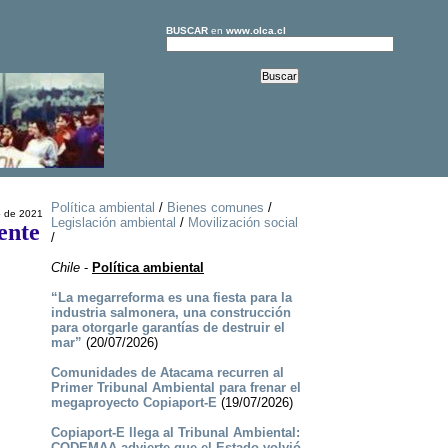
BUSCAR
en
www.olca.cl
Política ambiental
/
Bienes comunes
/
o de 2021
Legislación ambiental
/
Movilización social
ente
/
Chile
-
Política ambiental
“La megarreforma es una fiesta para la
industria salmonera, una construcción
para otorgarle garantías de destruir el
mar”
(20/07/2026)
Comunidades de Atacama recurren al
Primer Tribunal Ambiental para frenar el
megaproyecto Copiaport-E
(19/07/2026)
Copiaport-E llega al Tribunal Ambiental:
CODEMAA advierte que el Estado volvió