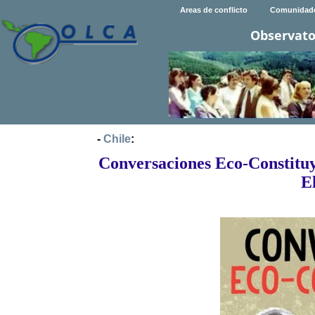
Areas de conflicto
Comunidad
Observato
-
Chile
:
Conversaciones Eco-Constituy
E