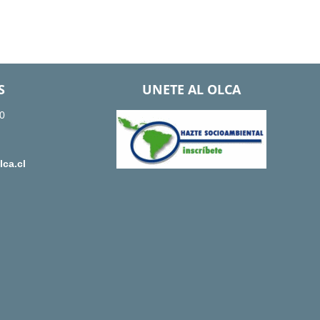
S
UNETE AL OLCA
0
ca.cl