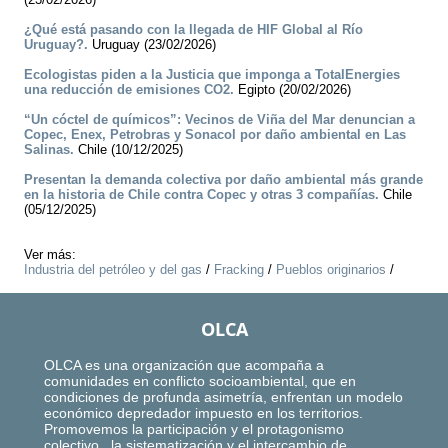
¿Qué está pasando con la llegada de HIF Global al Río
Uruguay?.
Uruguay (23/02/2026)
Ecologistas piden a la Justicia que imponga a TotalEnergies
una reducción de emisiones CO2.
Egipto (20/02/2026)
“Un cóctel de químicos”: Vecinos de Viña del Mar denuncian a
Copec, Enex, Petrobras y Sonacol por daño ambiental en Las
Salinas.
Chile (10/12/2025)
Presentan la demanda colectiva por daño ambiental más grande
en la historia de Chile contra Copec y otras 3 compañías.
Chile
(05/12/2025)
Ver más:
Industria del petróleo y del gas
/
Fracking
/
Pueblos originarios
/
OLCA
OLCA es una organización que acompaña a
comunidades en conflicto socioambiental, que en
condiciones de profunda asimetría, enfrentan un modelo
económico depredador impuesto en los territorios.
Promovemos la participación y el protagonismo
colectivo, la sistematización y el intercambio de