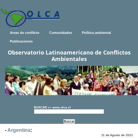
Areas de conflicto
Comunidades
Política ambiental
Publicaciones
Observatorio Latinoamericano de Conflictos
Ambientales
BUSCAR
en
www.olca.cl
-
Argentina
:
11 de Agosto de 2021