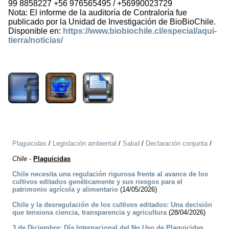
99 8858227 +56 976565495 / +56990023729
Nota: El informe de la auditoría de Contraloría fue
publicado por la Unidad de Investigación de BioBioChile.
Disponible en:
https://www.biobiochile.cl/especial/aqui-
tierra/noticias/
2002
Plaguicidas
/
Legislación ambiental
/
Salud
/
Declaración conjunta
/
Chile
-
Plaguicidas
Chile necesita una regulación rigurosa frente al avance de los
cultivos editados genéticamente y sus riesgos para el
patrimonio agrícola y alimentario
(14/05/2026)
Chile y la desregulación de los cultivos editados: Una decisión
que tensiona ciencia, transparencia y agricultura
(28/04/2026)
3 de Diciembre: Día Internacional del No Uso de Plaguicidas