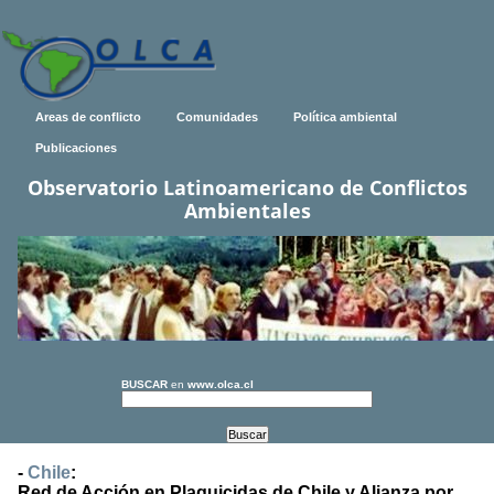
Areas de conflicto
Comunidades
Política ambiental
Publicaciones
Observatorio Latinoamericano de Conflictos
Ambientales
BUSCAR
en
www.olca.cl
-
Chile
:
Red de Acción en Plaguicidas de Chile y Alianza por