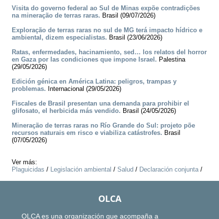
Visita do governo federal ao Sul de Minas expõe contradições
na mineração de terras raras.
Brasil (09/07/2026)
Exploração de terras raras no sul de MG terá impacto hídrico e
ambiental, dizem especialistas.
Brasil (23/06/2026)
Ratas, enfermedades, hacinamiento, sed… los relatos del horror
en Gaza por las condiciones que impone Israel.
Palestina
(29/05/2026)
Edición génica en América Latina: peligros, trampas y
problemas.
Internacional (29/05/2026)
Fiscales de Brasil presentan una demanda para prohibir el
glifosato, el herbicida más vendido.
Brasil (24/05/2026)
Mineração de terras raras no Río Grande do Sul: projeto põe
recursos naturais em risco e viabiliza catástrofes.
Brasil
(07/05/2026)
Ver más:
Plaguicidas
/
Legislación ambiental
/
Salud
/
Declaración conjunta
/
OLCA
OLCA es una organización que acompaña a