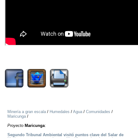
1267
Minería a gran escala
/
Humedales
/
Agua
/
Comunidades
/
Maricunga
/
Proyecto
Maricunga
:
Segundo Tribunal Ambiental visitó puntos clave del Salar de