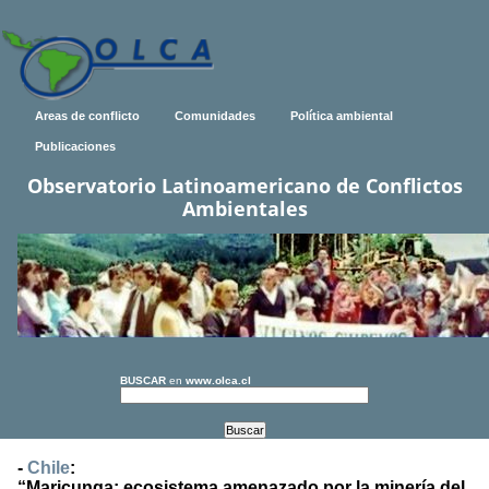
Areas de conflicto
Comunidades
Política ambiental
Publicaciones
Observatorio Latinoamericano de Conflictos
Ambientales
BUSCAR
en
www.olca.cl
-
Chile
:
“Maricunga: ecosistema amenazado por la minería del