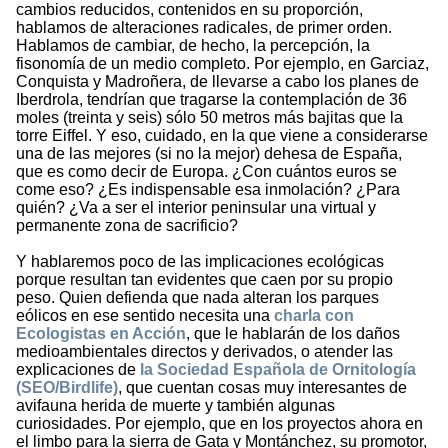
cambios reducidos, contenidos en su proporción,
hablamos de alteraciones radicales, de primer orden.
Hablamos de cambiar, de hecho, la percepción, la
fisonomía de un medio completo. Por ejemplo, en Garciaz,
Conquista y Madroñera, de llevarse a cabo los planes de
Iberdrola, tendrían que tragarse la contemplación de 36
moles (treinta y seis) sólo 50 metros más bajitas que la
torre Eiffel. Y eso, cuidado, en la que viene a considerarse
una de las mejores (si no la mejor) dehesa de España,
que es como decir de Europa. ¿Con cuántos euros se
come eso? ¿Es indispensable esa inmolación? ¿Para
quién? ¿Va a ser el interior peninsular una virtual y
permanente zona de sacrificio?
Y hablaremos poco de las implicaciones ecológicas
porque resultan tan evidentes que caen por su propio
peso. Quien defienda que nada alteran los parques
eólicos en ese sentido necesita una
charla con
Ecologistas en Acción
, que le hablarán de los daños
medioambientales directos y derivados, o atender las
explicaciones de
la Sociedad Española de Ornitología
(SEO/Birdlife)
, que cuentan cosas muy interesantes de
avifauna herida de muerte y también algunas
curiosidades. Por ejemplo, que en los proyectos ahora en
el limbo para la sierra de Gata y Montánchez, su promotor,