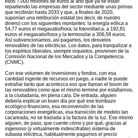
esos 7.000 millones de euros al año que ya se están
repartiendo las empresas del sector mediante unas primas
que recibirán hasta 2033 y que, a finales de 2020,
suponían una retribución estatal (es decir, de nuestro
dinero) con los siguientes montantes: la energía eólica a
54,77 euros el megavatio/hora; la fotovoltaica, a 192,81
euros el megavatio/hora y la termosolar a 306,58 euros.
Así subvencionamos, así pagamos, los desvelos
renovables de las eléctricas. Los datos, para tranquilizar a
los espíritus liberales, siempre inquietos, provienen de la
Comisión Nacional de los Mercados y la Competencia
(CNMC).
Con ese volumen de inversiones y fondos, con esa
cantidad ingente de recursos en juego, a nadie le puede
extrañar tanto que acontezca eso que llaman el boom de
las renovables como que el mismo termine por estallarnos,
a la ciudadanía, en plena cara. De entrada, alguien
debería explicar un buen día por qué ese bombazo
ecológico-financiero, esa reconversión de las
corporaciones energéticas, esa transición de modelo tan
cacareada, no se traslada a la factura de la luz. Ese mismo
alguien, de paso, que cuente cómo y por qué, gracias al
ingenioso (y virtualmente indescifrable) sistema de
subasta eléctrica, habitualmente pagamos el precio