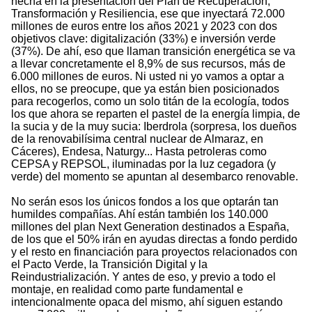
hecha en la presentación del Plan de Recuperación,
Transformación y Resiliencia, ese que inyectará 72.000
millones de euros entre los años 2021 y 2023 con dos
objetivos clave: digitalización (33%) e inversión verde
(37%). De ahí, eso que llaman transición energética se va
a llevar concretamente el 8,9% de sus recursos, más de
6.000 millones de euros. Ni usted ni yo vamos a optar a
ellos, no se preocupe, que ya están bien posicionados
para recogerlos, como un solo titán de la ecología, todos
los que ahora se reparten el pastel de la energía limpia, de
la sucia y de la muy sucia: Iberdrola (sorpresa, los dueños
de la renovabilísima central nuclear de Almaraz, en
Cáceres), Endesa, Naturgy... Hasta petroleras como
CEPSA y REPSOL, iluminadas por la luz cegadora (y
verde) del momento se apuntan al desembarco renovable.
No serán esos los únicos fondos a los que optarán tan
humildes compañías. Ahí están también los 140.000
millones del plan Next Generation destinados a España,
de los que el 50% irán en ayudas directas a fondo perdido
y el resto en financiación para proyectos relacionados con
el Pacto Verde, la Transición Digital y la
Reindustrialización. Y antes de eso, y previo a todo el
montaje, en realidad como parte fundamental e
intencionalmente opaca del mismo, ahí siguen estando