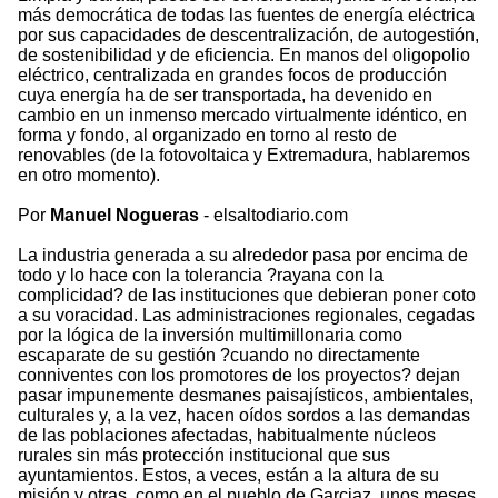
más democrática de todas las fuentes de energía eléctrica
por sus capacidades de descentralización, de autogestión,
de sostenibilidad y de eficiencia. En manos del oligopolio
eléctrico, centralizada en grandes focos de producción
cuya energía ha de ser transportada, ha devenido en
cambio en un inmenso mercado virtualmente idéntico, en
forma y fondo, al organizado en torno al resto de
renovables (de la fotovoltaica y Extremadura, hablaremos
en otro momento).
Por
Manuel Nogueras
- elsaltodiario.com
La industria generada a su alrededor pasa por encima de
todo y lo hace con la tolerancia ?rayana con la
complicidad? de las instituciones que debieran poner coto
a su voracidad. Las administraciones regionales, cegadas
por la lógica de la inversión multimillonaria como
escaparate de su gestión ?cuando no directamente
conniventes con los promotores de los proyectos? dejan
pasar impunemente desmanes paisajísticos, ambientales,
culturales y, a la vez, hacen oídos sordos a las demandas
de las poblaciones afectadas, habitualmente núcleos
rurales sin más protección institucional que sus
ayuntamientos. Estos, a veces, están a la altura de su
misión y otras, como en el pueblo de Garciaz, unos meses