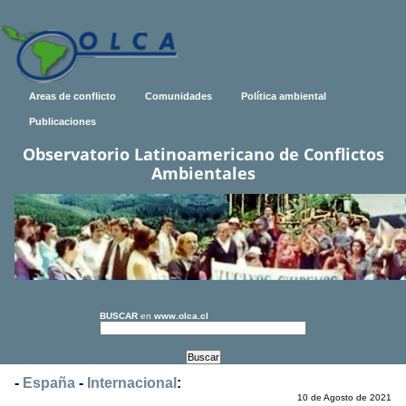
Areas de conflicto
Comunidades
Política ambiental
Publicaciones
Observatorio Latinoamericano de Conflictos
Ambientales
BUSCAR
en
www.olca.cl
-
España
-
Internacional
:
10 de Agosto de 2021