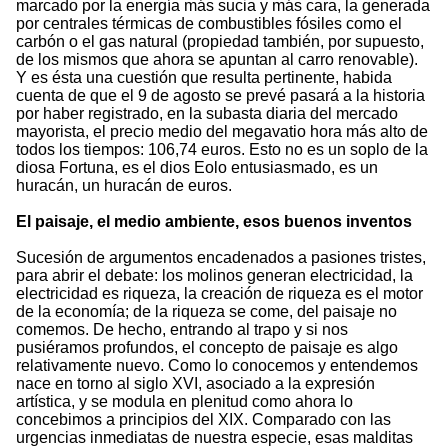
marcado por la energía más sucia y más cara, la generada
por centrales térmicas de combustibles fósiles como el
carbón o el gas natural (propiedad también, por supuesto,
de los mismos que ahora se apuntan al carro renovable).
Y es ésta una cuestión que resulta pertinente, habida
cuenta de que el 9 de agosto se prevé pasará a la historia
por haber registrado, en la subasta diaria del mercado
mayorista, el precio medio del megavatio hora más alto de
todos los tiempos: 106,74 euros. Esto no es un soplo de la
diosa Fortuna, es el dios Eolo entusiasmado, es un
huracán, un huracán de euros.
El paisaje, el medio ambiente, esos buenos inventos
Sucesión de argumentos encadenados a pasiones tristes,
para abrir el debate: los molinos generan electricidad, la
electricidad es riqueza, la creación de riqueza es el motor
de la economía; de la riqueza se come, del paisaje no
comemos. De hecho, entrando al trapo y si nos
pusiéramos profundos, el concepto de paisaje es algo
relativamente nuevo. Como lo conocemos y entendemos
nace en torno al siglo XVI, asociado a la expresión
artística, y se modula en plenitud como ahora lo
concebimos a principios del XIX. Comparado con las
urgencias inmediatas de nuestra especie, esas malditas