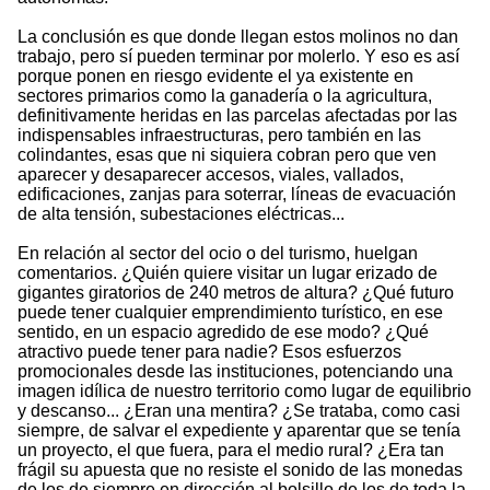
La conclusión es que donde llegan estos molinos no dan
trabajo, pero sí pueden terminar por molerlo. Y eso es así
porque ponen en riesgo evidente el ya existente en
sectores primarios como la ganadería o la agricultura,
definitivamente heridas en las parcelas afectadas por las
indispensables infraestructuras, pero también en las
colindantes, esas que ni siquiera cobran pero que ven
aparecer y desaparecer accesos, viales, vallados,
edificaciones, zanjas para soterrar, líneas de evacuación
de alta tensión, subestaciones eléctricas...
En relación al sector del ocio o del turismo, huelgan
comentarios. ¿Quién quiere visitar un lugar erizado de
gigantes giratorios de 240 metros de altura? ¿Qué futuro
puede tener cualquier emprendimiento turístico, en ese
sentido, en un espacio agredido de ese modo? ¿Qué
atractivo puede tener para nadie? Esos esfuerzos
promocionales desde las instituciones, potenciando una
imagen idílica de nuestro territorio como lugar de equilibrio
y descanso... ¿Eran una mentira? ¿Se trataba, como casi
siempre, de salvar el expediente y aparentar que se tenía
un proyecto, el que fuera, para el medio rural? ¿Era tan
frágil su apuesta que no resiste el sonido de las monedas
de los de siempre en dirección al bolsillo de los de toda la