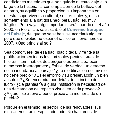
condiciones materiales que han guiado nuestro viaje a lo
largo de la historia, la contemplación de la belleza del
entorno, su equilibrio y proporción, su importancia en
nuestra supervivencia cultural, son recientes y, en su
sometimiento a la batidora neoliberal, frágiles, muy
frágiles. Pero vaya, algo importante será cuando en el año
2000, en Florencia, se suscribió el
Convenio Europeo
del Paisaje
, del que no se sabe si se acordará alguien,
pero que el Gobierno español ratificó en noviembre de
2007. ¿Otro brindis al sol?
Sea como fuere, de esa fragilidad citada, y frente a la
proliferación en todos los horizontes peninsulares de
hileras interminables de aerogeneradores, aparecen
numeroso interrogantes: ¿Existe, de verdad, un derecho
de la ciudadanía al paisaje? ¿La modificación del mismo
no tiene precio? ¿Es el entorno y su preservación un bien
absoluto? ¿Se encuentra por detrás del principio del
lucro? ¿Se plantearía alguna institución la necesidad de
una declaración de impacto visual en cada proyecto?
¿Alguien se atreve a poner precio a la memoria de un
pueblo?
Porque en el templo (el sector) de las renovables, sus
mercaderes han desquiciado todo. No hablamos de