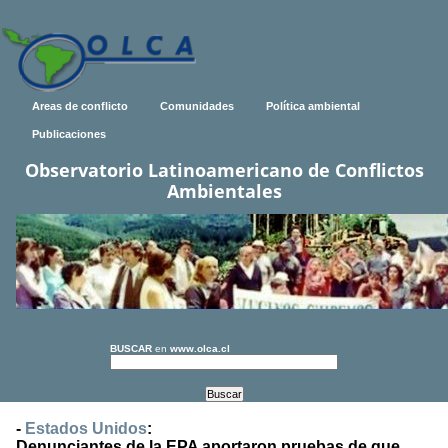
Areas de conflicto
Comunidades
Política ambiental
Publicaciones
Observatorio Latinoamericano de Conflictos
Ambientales
BUSCAR
en
www.olca.cl
-
Estados Unidos
:
Denunciantes de la EPA aportaron pruebas de que