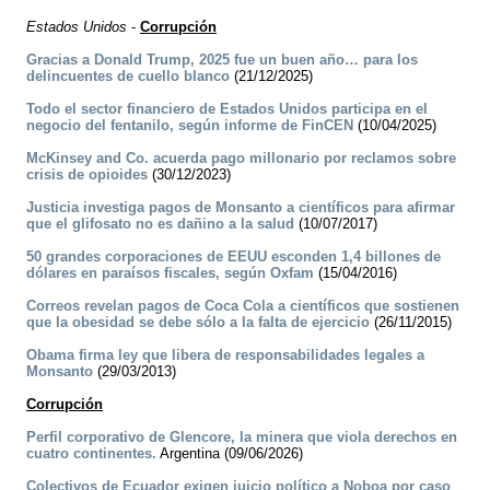
Estados Unidos
-
Corrupción
Gracias a Donald Trump, 2025 fue un buen año… para los
delincuentes de cuello blanco
(21/12/2025)
Todo el sector financiero de Estados Unidos participa en el
negocio del fentanilo, según informe de FinCEN
(10/04/2025)
McKinsey and Co. acuerda pago millonario por reclamos sobre
crisis de opioides
(30/12/2023)
Justicia investiga pagos de Monsanto a científicos para afirmar
que el glifosato no es dañino a la salud
(10/07/2017)
50 grandes corporaciones de EEUU esconden 1,4 billones de
dólares en paraísos fiscales, según Oxfam
(15/04/2016)
Correos revelan pagos de Coca Cola a científicos que sostienen
que la obesidad se debe sólo a la falta de ejercicio
(26/11/2015)
Obama firma ley que libera de responsabilidades legales a
Monsanto
(29/03/2013)
Corrupción
Perfil corporativo de Glencore, la minera que viola derechos en
cuatro continentes.
Argentina (09/06/2026)
Colectivos de Ecuador exigen juicio político a Noboa por caso