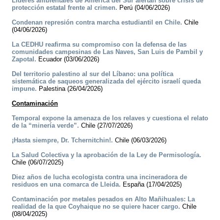
Líderes ambientales de América del Sur alertan sobre crisis de
protección estatal frente al crimen.
Perú (04/06/2026)
Condenan represión contra marcha estudiantil en Chile.
Chile
(04/06/2026)
La CEDHU reafirma su compromiso con la defensa de las
comunidades campesinas de Las Naves, San Luis de Pambil y
Zapotal.
Ecuador (03/06/2026)
Del territorio palestino al sur del Líbano: una política
sistemática de saqueos generalizada del ejército israelí queda
impune.
Palestina (26/04/2026)
Contaminación
Temporal expone la amenaza de los relaves y cuestiona el relato
de la “minería verde”.
Chile (27/07/2026)
¡Hasta siempre, Dr. Tchernitchin!.
Chile (06/03/2026)
La Salud Colectiva y la aprobación de la Ley de Permisología.
Chile (06/07/2025)
Diez años de lucha ecologista contra una incineradora de
residuos en una comarca de Lleida.
España (17/04/2025)
Contaminación por metales pesados en Alto Mañihuales: La
realidad de la que Coyhaique no se quiere hacer cargo.
Chile
(08/04/2025)