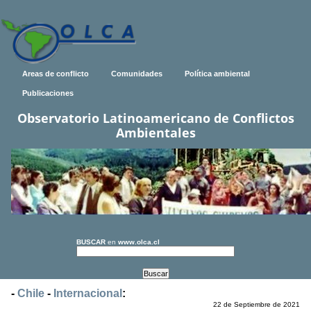
Areas de conflicto
Comunidades
Política ambiental
Publicaciones
Observatorio Latinoamericano de Conflictos
Ambientales
BUSCAR
en
www.olca.cl
-
Chile
-
Internacional
:
22 de Septiembre de 2021