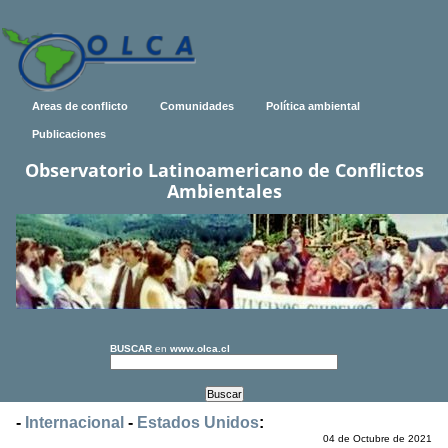
Areas de conflicto
Comunidades
Política ambiental
Publicaciones
Observatorio Latinoamericano de Conflictos
Ambientales
BUSCAR
en
www.olca.cl
-
Internacional
-
Estados Unidos
:
04 de Octubre de 2021