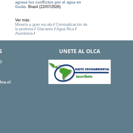
agrava los conflictos por el agua en
Goiás.
Brasil (22/07/2026)
Ver más:
Minería a gran escala
/
Criminalización de
la protesta
/
Glaciares
/
Agua Rica
/
Alumbrera
/
S
UNETE AL OLCA
0
ca.cl