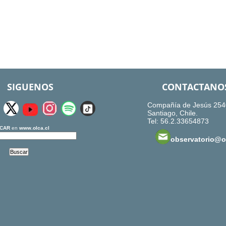
SIGUENOS
CONTACTANO
Compañía de Jesús 254
Santiago, Chile.
Tel: 56.2.33654873
CAR
en
www.olca.cl
observatorio@ol