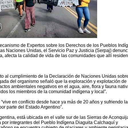
 Mecanismo de Expertos sobre los Derechos de los Pueblos Indí
s Naciones Unidas, el Servicio Paz y Justicia (Serpaj) denunc
, afecta la calidad de vida de las comunidades que allí residen
to al cumplimiento de la Declaración de Naciones Unidas sobre
ada del organismo señaló que la exploración y explotación de 
tos ambientales negativos en el agua, aire, flora y fauna nativ
luidos los miembros de la comunidad indígena y local”.
 “vive en conflicto desde hace ya más de 20 años y sufriendo la
or parte del Estado Argentino”.
ntina, está ubicada en el valle sur de las Sierras de Aconquij
a por integrantes del Pueblo Indígena Diaguita Calchaquí y
ñoso se encuentra cubierto de glaciares y ambiente periglaciar