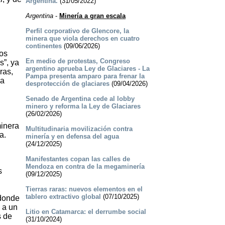
Argentina.
(31/05/2022)
Argentina
-
Minería a gran escala
Perfil corporativo de Glencore, la
minera que viola derechos en cuatro
continentes
(09/06/2026)
hos
En medio de protestas, Congreso
s”, ya
argentino aprueba Ley de Glaciares - La
ras,
Pampa presenta amparo para frenar la
la
desprotección de glaciares
(09/04/2026)
Senado de Argentina cede al lobby
minero y reforma la Ley de Glaciares
(26/02/2026)
minera
Multitudinaria movilización contra
a.
minería y en defensa del agua
(24/12/2025)
Manifestantes copan las calles de
Mendoza en contra de la megaminería
s
(09/12/2025)
Tierras raras: nuevos elementos en el
tablero extractivo global
(07/10/2025)
 donde
 a un
Litio en Catamarca: el derrumbe social
s de
(31/10/2024)