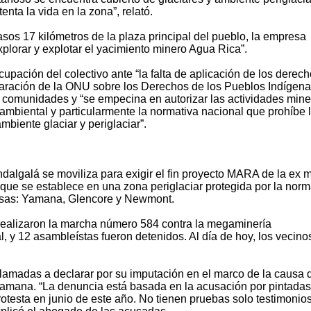
nta la vida en la zona”, relató.
sos 17 kilómetros de la plaza principal del pueblo, la empresa
lorar y explotar el yacimiento minero Agua Rica”.
upación del colectivo ante “la falta de aplicación de los derec
laración de la ONU sobre los Derechos de los Pueblos Indígena
 comunidades y “se empecina en autorizar las actividades mine
ambiental y particularmente la normativa nacional que prohíbe 
mbiente glaciar y periglaciar”.
algalá se moviliza para exigir el fin proyecto MARA de la ex 
a que se establece en una zona periglaciar protegida por la norm
presas: Yamana, Glencore y Newmont.
s realizaron la marcha número 584 contra la megaminería
l, y 12 asambleístas fueron detenidos. Al día de hoy, los vecino
llamadas a declarar por su imputación en el marco de la causa
Yamana. “La denuncia está basada en la acusación por pintadas
otesta en junio de este año. No tienen pruebas solo testimonio