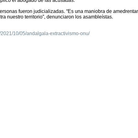
plicó el abogado de las acusadas.
 personas fueron judicializadas. “Es una maniobra de amedrenta
tra nuestro territorio”, denunciaron los asambleístas.
/2021/10/05/andalgala-extractivismo-onu/