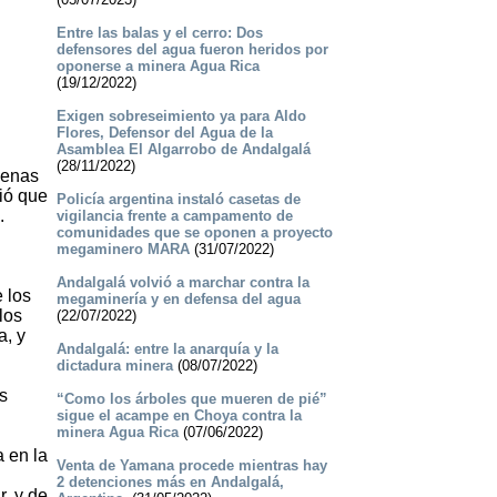
Entre las balas y el cerro: Dos
defensores del agua fueron heridos por
oponerse a minera Agua Rica
(19/12/2022)
Exigen sobreseimiento ya para Aldo
Flores, Defensor del Agua de la
Asamblea El Algarrobo de Andalgalá
(28/11/2022)
genas
ió que
Policía argentina instaló casetas de
.
vigilancia frente a campamento de
comunidades que se oponen a proyecto
megaminero MARA
(31/07/2022)
Andalgalá volvió a marchar contra la
 los
megaminería y en defensa del agua
los
(22/07/2022)
a, y
Andalgalá: entre la anarquía y la
dictadura minera
(08/07/2022)
s
“Como los árboles que mueren de pié”
sigue el acampe en Choya contra la
minera Agua Rica
(07/06/2022)
a en la
Venta de Yamana procede mientras hay
2 detenciones más en Andalgalá,
, y de