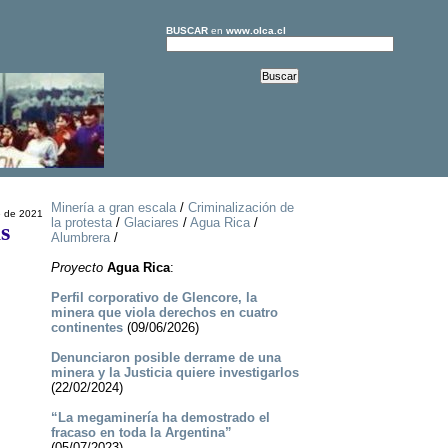
BUSCAR
en
www.olca.cl
Minería a gran escala
/
Criminalización de
e de 2021
la protesta
/
Glaciares
/
Agua Rica
/
s
Alumbrera
/
Proyecto
Agua Rica
:
Perfil corporativo de Glencore, la
minera que viola derechos en cuatro
continentes
(09/06/2026)
Denunciaron posible derrame de una
minera y la Justicia quiere investigarlos
(22/02/2024)
“La megaminería ha demostrado el
fracaso en toda la Argentina”
(05/07/2023)