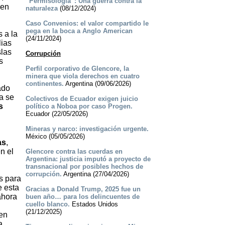
“Permisología”: Una guerra contra la
 en
naturaleza
(08/12/2024)
Caso Convenios: el valor compartido le
pega en la boca a Anglo American
 a la
(24/11/2024)
lias
slas
Corrupción
s
Perfil corporativo de Glencore, la
minera que viola derechos en cuatro
continentes.
Argentina (09/06/2026)
ado
a se
Colectivos de Ecuador exigen juicio
s
político a Noboa por caso Progen.
Ecuador (22/05/2026)
Mineras y narco: investigación urgente.
México (05/05/2026)
as
,
n el
Glencore contra las cuerdas en
Argentina: justicia imputó a proyecto de
transnacional por posibles hechos de
corrupción.
Argentina (27/04/2026)
s para
e esta
Gracias a Donald Trump, 2025 fue un
ahora
buen año… para los delincuentes de
cuello blanco.
Estados Unidos
(21/12/2025)
den
a