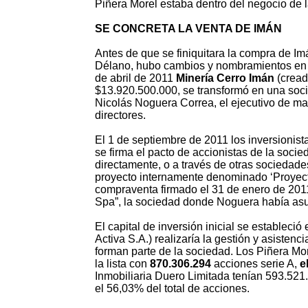
Piñera Morel estaba dentro del negocio de 
SE CONCRETA LA VENTA DE IMÁN
Antes de que se finiquitara la compra de Imá
Délano, hubo cambios y nombramientos en l
de abril de 2011
Minería Cerro Imán
(cread
$13.920.500.000, se transformó en una soci
Nicolás Noguera Correa, el ejecutivo de ma
directores.
El 1 de septiembre de 2011 los inversionist
se firma el pacto de accionistas de la soci
directamente, o a través de otras sociedades
proyecto internamente denominado ‘Proyecto
compraventa firmado el 31 de enero de 2011
Spa”, la sociedad donde Noguera había asu
El capital de inversión inicial se estableci
Activa S.A.) realizaría la gestión y asistenc
forman parte de la sociedad. Los Piñera Mor
la lista con
870.306.294
acciones serie A,
el
Inmobiliaria Duero Limitada tenían 593.521
el 56,03% del total de acciones.