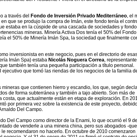
io a través del
Fondo de Inversión Privado Mediterráneo
, el
en que se produjo la compra de Imán, este fondo tenía el contro
que estaba en la cúspide de una cascada de sociedades y fondo
ertenencias mineras. Minería Activa Dos tenía el 50% del Fondo
seía el 50% de Minería Imán Spa, la sociedad que finalmente c
como inversionista en este negocio, pues en el directorio de esa
nería Imán Spa) estaba
Nicolás Noguera Correa
, representante
que también tenía una pequeña participación a título personal.
 ejecutivo que tomó las riendas de los negocios de la familia d
mineras que contienen hierro y escandio, los que, según decl
ídos de forma subterránea y también a tajo abierto. Son más de
la costa, que actualmente están en etapa de exploración. En 20
tó por primera vez sobre la existencia de este proyecto, debid
 Arnaldo Del Campo.
do Del Campo como director de la Enami, lo que ocurrió el 9 de
entado de venderle a una minera china, pero sus abogados -que
- le recomendaron no hacerlo. En octubre de 2010 comenzaron
l negocio. Y el 31 de enero de 2011 se firmó el contrato de opc