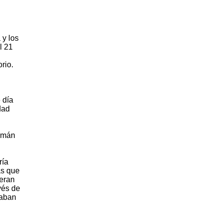
 y los
l 21
orio.
 día
dad
 Imán
ría
as que
eran
vés de
laban