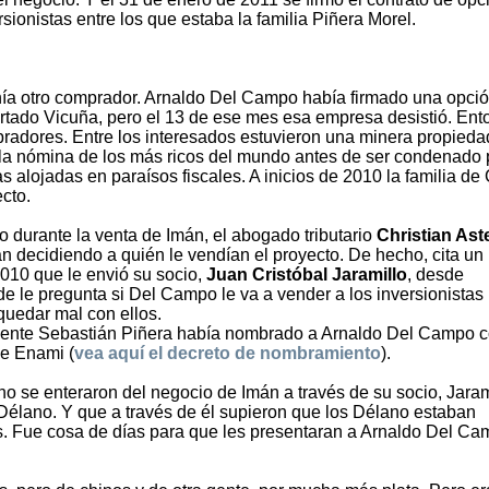
ionistas entre los que estaba la familia Piñera Morel.
nía otro comprador. Arnaldo Del Campo había firmado una opci
tado Vicuña, pero el 13 de ese mes esa empresa desistió. Ent
dores. Entre los interesados estuvieron una minera propieda
n la nómina de los más ricos del mundo antes de ser condenado 
s alojadas en paraísos fiscales. A inicios de 2010 la familia de
cto.
durante la venta de Imán, el abogado tributario
Christian Ast
 decidiendo a quién le vendían el proyecto. De hecho, cita un
2010 que le envió su socio,
Juan Cristóbal Jaramillo
, desde
nde le pregunta si Del Campo le va a vender a los inversionistas
 quedar mal con ellos.
esidente Sebastián Piñera había nombrado a Arnaldo Del Campo
de Enami (
vea aquí el decreto de nombramiento
).
o se enteraron del negocio de Imán a través de su socio, Jaram
 Délano. Y que a través de él supieron que los Délano estaban
os. Fue cosa de días para que les presentaran a Arnaldo Del Ca