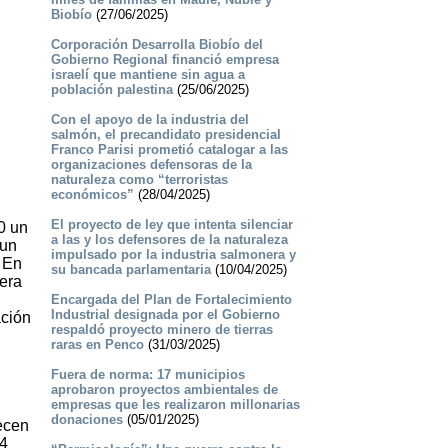
Biobío
(27/06/2025)
Corporación Desarrolla Biobío del
Gobierno Regional financió empresa
israelí que mantiene sin agua a
población palestina
(25/06/2025)
Con el apoyo de la industria del
salmón, el precandidato presidencial
Franco Parisi prometió catalogar a las
organizaciones defensoras de la
naturaleza como “terroristas
económicos”
(28/04/2025)
El proyecto de ley que intenta silenciar
0 un
a las y los defensores de la naturaleza
 un
impulsado por la industria salmonera y
. En
su bancada parlamentaria
(10/04/2025)
era
Encargada del Plan de Fortalecimiento
Industrial designada por el Gobierno
ación
respaldó proyecto minero de tierras
raras en Penco
(31/03/2025)
Fuera de norma: 17 municipios
aprobaron proyectos ambientales de
empresas que les realizaron millonarias
donaciones
(05/01/2025)
ecen
14