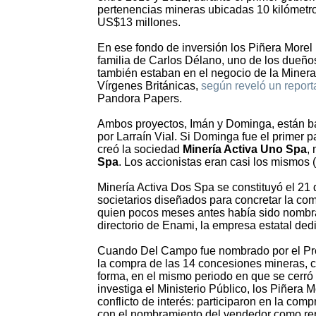
pertenencias mineras ubicadas 10 kilómetro
US$13 millones.
En ese fondo de inversión los Piñera Morel 
familia de Carlos Délano, uno de los dueño
también estaban en el negocio de la Minera 
Vírgenes Británicas,
según reveló un repor
Pandora Papers.
Ambos proyectos, Imán y Dominga, están baj
por Larraín Vial. Si Dominga fue el primer
creó la sociedad
Minería Activa Uno Spa
,
Spa
. Los accionistas eran casi los mismos (
Minería Activa Dos Spa se constituyó el 21
societarios diseñados para concretar la c
quien pocos meses antes había sido nombra
directorio de Enami, la empresa estatal de
Cuando Del Campo fue nombrado por el Pre
la compra de las 14 concesiones mineras, 
forma, en el mismo periodo en que se cerró
investiga el Ministerio Público, los Piñera
conflicto de interés: participaron en la co
con el nombramiento del vendedor como repr