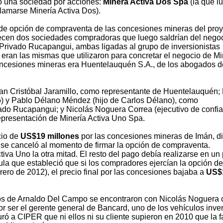
yó una sociedad por acciones:
Minera Activa Dos Spa
(la que l
lamarse Minería Activa Dos).
o de opción de compraventa de las concesiones mineras del pro
ecen dos sociedades compradoras que luego saldrían del negoc
 Privado Rucapangui, ambas ligadas al grupo de inversionistas
e eran las mismas que utilizaron para concretar el negocio de M
ncesiones mineras era Huentelauquén S.A., de los abogados d
n Cristóbal Jaramillo, como representante de Huentelauquén;
o) y Pablo Délano Méndez (hijo de Carlos Délano), como
vado Rucapangui; y Nicolás Noguera Correa (ejecutivo de confi
epresentación de Minería Activa Uno Spa.
cio de
US$19 millones
por las concesiones mineras de Imán, di
, se canceló al momento de firmar la opción de compraventa.
a Uno la otra mitad. El resto del pago debía realizarse en un
a que estableció que si los compradores ejercían la opción de
ero de 2012), el precio final por las concesiones bajaba a
US$
dos de Arnaldo Del Campo se encontraron con Nicolás Noguera
r ser el gerente general de Bancard, uno de los vehículos inve
uró a CIPER que ni ellos ni su cliente supieron en 2010 que la f