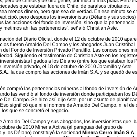
s, pero de chinos y de otra gente, por mucha más plata. Pero e
iedades que estaban fuera de Chile, de paraísos tributarios.
e sea menos dinero, pero que sea de verdad. En ese minuto se c
articipó, pero después los inversionistas (Délano y sus socios)
s las acciones del fondo de inversión, sino que la pertenencia
 metimos ahí las pertenencias”, señaló Christian Aste.
rmación del Diario Oficial, donde el 12 de octubre de 2010 apar
ocios fueron Arnaldo Del Campo y los abogados Juan Cristóbal
ón del Fondo de Inversión Privado Peralillo. Las concesiones m
edad. Siguiendo el testimonio de Christian Aste en los registro
e inversionistas ligados a los Délano (entre los que estaban los 
 inversión privado, el 18 de octubre de 2010 Jaramillo y Aste
S.A.
, la que compró las acciones de Imán S.A. y se quedó de e
én compró las pertenencias mineras al fondo de inversión de A
ando las vendió al fondo de inversión donde participaban los D
 de Del Campo. Se hizo así, dijo Aste, por un asunto de planifica
s. Eso significó que ni el nombre de Arnaldo Del Campo, ni el de
 los que se concretó el negocio.
de Arnaldo Del Campo y sus abogados, los inversionistas que ib
ctubre de 2010 Minería Activa (el paraguas del grupo de
a y los Délano) constituyó la sociedad
Minera Cerro Imán S.A.