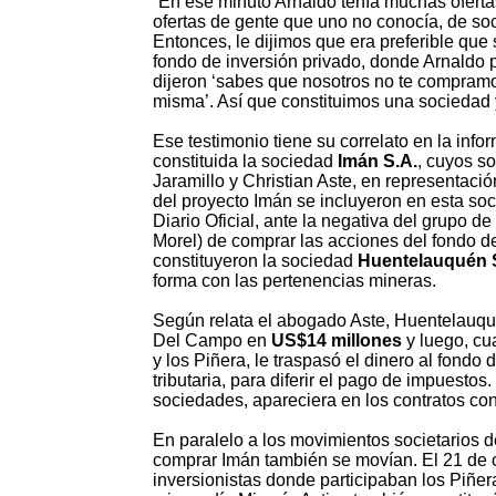
“En ese minuto Arnaldo tenía muchas oferta
ofertas de gente que uno no conocía, de soc
Entonces, le dijimos que era preferible qu
fondo de inversión privado, donde Arnaldo p
dijeron ‘sabes que nosotros no te compramo
misma’. Así que constituimos una sociedad y
Ese testimonio tiene su correlato en la info
constituida la sociedad
Imán S.A.
, cuyos s
Jaramillo y Christian Aste, en representaci
del proyecto Imán se incluyeron en esta soci
Diario Oficial, ante la negativa del grupo d
Morel) de comprar las acciones del fondo de
constituyeron la sociedad
Huentelauquén 
forma con las pertenencias mineras.
Según relata el abogado Aste, Huentelauqu
Del Campo en
US$14 millones
y luego, cu
y los Piñera, le traspasó el dinero al fondo
tributaria, para diferir el pago de impuesto
sociedades, apareciera en los contratos con
En paralelo a los movimientos societarios 
comprar Imán también se movían. El 21 de o
inversionistas donde participaban los Piñer