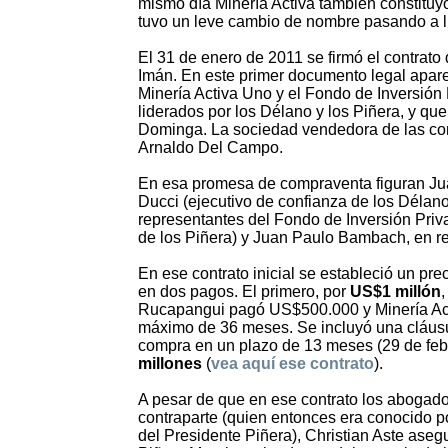
mismo día Minería Activa también constitu
tuvo un leve cambio de nombre pasando a l
El 31 de enero de 2011 se firmó el contrat
Imán. En este primer documento legal apar
Minería Activa Uno y el Fondo de Inversión
liderados por los Délano y los Piñera, y qu
Dominga. La sociedad vendedora de las co
Arnaldo Del Campo.
En esa promesa de compraventa figuran Jua
Ducci (ejecutivo de confianza de los Délan
representantes del Fondo de Inversión Pri
de los Piñera) y Juan Paulo Bambach, en r
En ese contrato inicial se estableció un pre
en dos pagos. El primero, por
US$1 millón
Rucapangui pagó US$500.000 y Minería Activ
máximo de 36 meses. Se incluyó una cláusul
compra en un plazo de 13 meses (29 de febr
millones
(
vea aquí ese contrato
).
A pesar de que en ese contrato los aboga
contraparte (quien entonces era conocido po
del Presidente Piñera), Christian Aste aseg