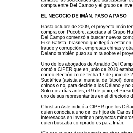
compra entre Del Campo y el grupo de invers
EL NEGOCIO DE IMÁN, PASO A PASO
Hasta octubre de 2009, el proyecto Imán te
compra con Pucobre, asociada al Grupo Hur
Del Campo comenzó a buscar nuevos compra
Eike Batista -brasileño que llegó a estar e
fraude y corrupción-, empresas chinas y otra
Délano también puso su mira sobre el proye
Uno de los abogados de Arnaldo Del Campo 
contó a CIPER que en junio de 2010 estaban
correo electrónico de fecha 17 de junio de 
Sudáfrica (asistía al mundial de fútbol), do
chinos o no, para decirle a los Délano y no
Solo diez días antes, el 9 de junio, el Pr
uno de sus representantes en el directorio 
Christian Aste indicó a CIPER que los Délan
quien conocía a uno de los hijos de Carlos
interesados en invertir en proyectos miner
quien buscaba compradores para Imán.