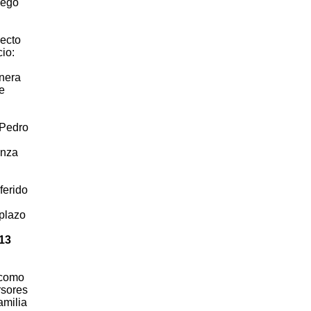
uego
yecto
io:
inera
e
 Pedro
anza
ferido
 plazo
13
 como
rsores
amilia