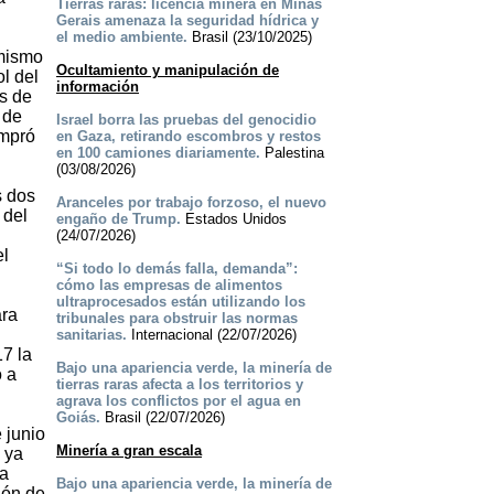
Tierras raras: licencia minera en Minas
Gerais amenaza la seguridad hídrica y
el medio ambiente.
Brasil (23/10/2025)
 mismo
Ocultamiento y manipulación de
l del
información
s de
 de
Israel borra las pruebas del genocidio
ompró
en Gaza, retirando escombros y restos
en 100 camiones diariamente.
Palestina
(03/08/2026)
s dos
Aranceles por trabajo forzoso, el nuevo
 del
engaño de Trump.
Estados Unidos
(24/07/2026)
el
“Si todo lo demás falla, demanda”:
cómo las empresas de alimentos
ultraprocesados están utilizando los
ara
tribunales para obstruir las normas
sanitarias.
Internacional (22/07/2026)
17 la
Bajo una apariencia verde, la minería de
o a
tierras raras afecta a los territorios y
agrava los conflictos por el agua en
Goiás.
Brasil (22/07/2026)
 junio
Minería a gran escala
 ya
 a
Bajo una apariencia verde, la minería de
ión de