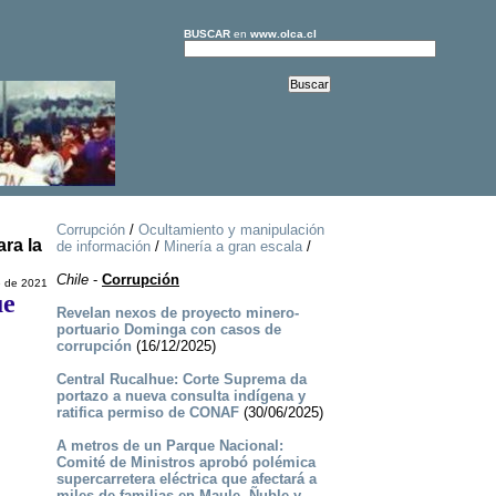
BUSCAR
en
www.olca.cl
Corrupción
/
Ocultamiento y manipulación
ra la
de información
/
Minería a gran escala
/
Chile
-
Corrupción
e de 2021
ue
Revelan nexos de proyecto minero-
portuario Dominga con casos de
corrupción
(16/12/2025)
Central Rucalhue: Corte Suprema da
portazo a nueva consulta indígena y
ratifica permiso de CONAF
(30/06/2025)
A metros de un Parque Nacional:
Comité de Ministros aprobó polémica
supercarretera eléctrica que afectará a
miles de familias en Maule, Ñuble y