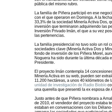
pública del mismo rubro.
La familia de Piñera participó en ese negoc
con el que operaron en Dominga. A la fecha 
33,3% de la sociedad Minería Activa Dos, 
inversión que terminaron adquiriendo las p
Inversión Privado Imán, el que a su vez po
las pertenencias.
La familia presidencial no tuvo solo un rol 
sociedades clave (Minería Activa Dos y Mi
fondo de inversión de los Piñera Morel, aun
Noguera ha sido durante la última década el
Presidente.
El proyecto Imán contempla 14 concesiones 
Minería Activa en su web, pueden ser extra
11.200 hectáreas, a unos 40 kilómetros de 
unidad de investigación de Radio Biobío
con
una querella que presentó la ex esposa de
Justo antes de que Piñera nombrara a Arnal
de 2010, el vendedor del proyecto estaba t
estaban en conversaciones con los Délano
armarse las sociedades que participarían de