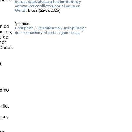
tierras raras afecta a los territorios y
agrava los conflictos por el agua en
Goiás.
Brasil (22/07/2026)
Ver más:
ón de
Corrupción
/
Ocultamiento y manipulación
onces,
de información
/
Minería a gran escala
/
d de
por
 Carlos
e
,
 como
illo,
mpo,