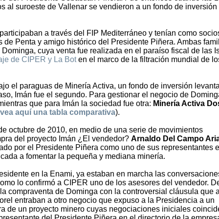
s al suroeste de Vallenar se vendieron a un fondo de inversión
participaban a través del FIP Mediterráneo y tenían como socios
s de Penta y amigo histórico del Presidente Piñera. Ambas fami
Dominga, cuya venta fue realizada en el paraíso fiscal de las I
taje de CIPER y La Bot
en el marco de la filtración mundial de lo
o el paraguas de Minería Activa, un fondo de inversión levant
 paso, Imán fue el segundo. Para gestionar el negocio de Doming
 mientras que para Imán la sociedad fue otra:
Minería Activa Do
vea aquí una tabla comparativa
).
 de octubre de 2010, en medio de una serie de movimientos
ompra del proyecto Imán ¿El vendedor?
Arnaldo Del Campo Ari
do por el Presidente Piñera como uno de sus representantes e
dicada a fomentar la pequeña y mediana minería.
sidente en la Enami, ya estaban en marcha las conversacione
como lo confirmó a CIPER uno de los asesores del vendedor. D
 la compraventa de Dominga con la controversial cláusula que 
 Morel entraban a otro negocio que expuso a la Presidencia a un
mpra de un proyecto minero cuyas negociaciones iniciales coinci
esentante del Presidente Piñera en el directorio de la empres