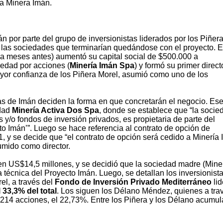
la Minera Imán.
n por parte del grupo de inversionistas liderados por los Piñera
as sociedades que terminarían quedándose con el proyecto. E
a meses antes) aumentó su capital social de $500.000 a
edad por acciones (
Minería Imán Spa
) y formó su primer direct
yor confianza de los Piñera Morel, asumió como uno de los
as de Imán deciden la forma en que concretarán el negocio. Ese
edad
Minería Activa Dos Spa
, donde se establece que “la socie
 y/o fondos de inversión privados, es propietaria de parte del
 Imán’”. Luego se hace referencia al contrato de opción de
, y se decide que “el contrato de opción será cedido a Minería
mido como director.
ó en US$14,5 millones, y se decidió que la sociedad madre (Mine
ia técnica del Proyecto Imán. Luego, se detallan los inversionist
el, a través del
Fondo de Inversión Privado Mediterráneo
lid
 33,3% del total
. Los siguen los Délano Méndez, quienes a tra
.214 acciones, el 22,73%. Entre los Piñera y los Délano acumu