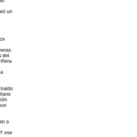
ran
reó un
ece
ineras
s del
Piñera
sa
rnaldo
élano
ción
 sus
an a
Y ese