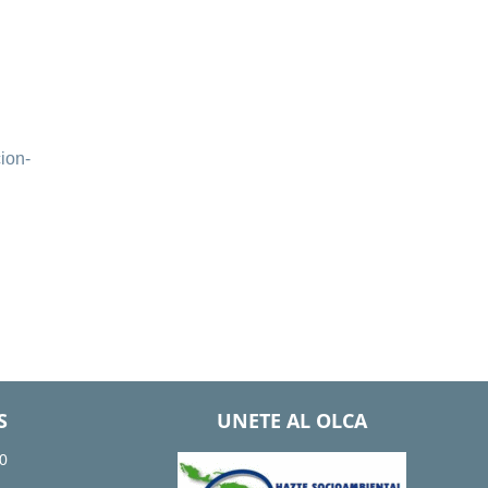
ion-
S
UNETE AL OLCA
0