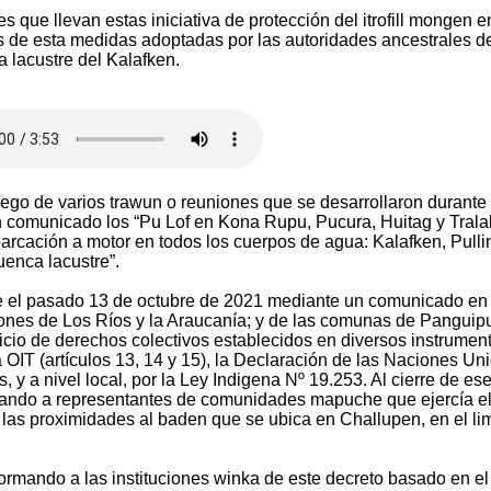
que llevan estas iniciativa de protección del itrofill mongen e
es de esta medidas adoptadas por las autoridades ancestrales d
 lacustre del Kalafken.
ego de varios trawun o reuniones que se desarrollaron durante 
n comunicado los “Pu Lof en Kona Rupu, Pucura, Huitag y Trala
barcación a motor en todos los cuerpos de agua: Kalafken, Pulli
uenca lacustre”.
e el pasado 13 de octubre de 2021 mediante un comunicado en 
giones de Los Ríos y la Araucanía; y de las comunas de Panguipul
ercicio de derechos colectivos establecidos en diversos instrumen
OIT (artículos 13, 14 y 15), la Declaración de las Naciones Un
 y a nivel local, por la Ley Indigena Nº 19.253. Al cierre de es
midando a representantes de comunidades mapuche que ejercía e
las proximidades al baden que se ubica en Challupen, en el lim
rmando a las instituciones winka de este decreto basado en el