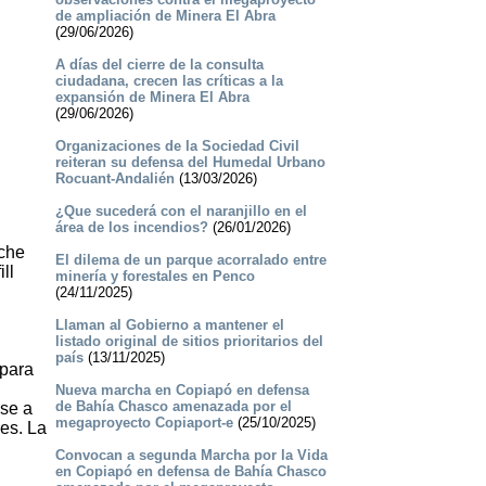
de ampliación de Minera El Abra
(29/06/2026)
A días del cierre de la consulta
ciudadana, crecen las críticas a la
expansión de Minera El Abra
(29/06/2026)
Organizaciones de la Sociedad Civil
reiteran su defensa del Humedal Urbano
Rocuant-Andalién
(13/03/2026)
¿Que sucederá con el naranjillo en el
área de los incendios?
(26/01/2026)
uche
El dilema de un parque acorralado entre
ll
minería y forestales en Penco
(24/11/2025)
Llaman al Gobierno a mantener el
listado original de sitios prioritarios del
país
(13/11/2025)
 para
Nueva marcha en Copiapó en defensa
de Bahía Chasco amenazada por el
ase a
megaproyecto Copiaport-e
(25/10/2025)
les. La
Convocan a segunda Marcha por la Vida
en Copiapó en defensa de Bahía Chasco