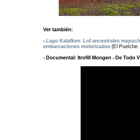
Ver también:
-
Lago Kalafken: Lof ancestrales mapuche 
embarcaciones motorizadas
(El Puelche.
- Documental: Itrofill Mongen - De Todo 