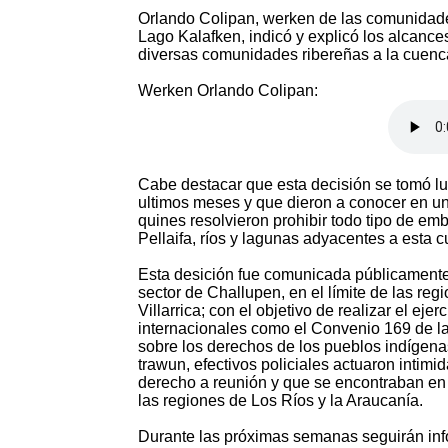
Orlando Colipan, werken de las comunidades 
Lago Kalafken, indicó y explicó los alcanc
diversas comunidades ribereñas a la cuenca
Werken Orlando Colipan:
Cabe destacar que esta decisión se tomó lu
ultimos meses y que dieron a conocer en u
quines resolvieron prohibir todo tipo de em
Pellaifa, ríos y lagunas adyacentes a esta c
Esta desición fue comunicada públicament
sector de Challupen, en el límite de las re
Villarrica; con el objetivo de realizar el ej
internacionales como el Convenio 169 de la 
sobre los derechos de los pueblos indígenas,
trawun, efectivos policiales actuaron inti
derecho a reunión y que se encontraban en 
las regiones de Los Ríos y la Araucanía.
Durante las próximas semanas seguirán info