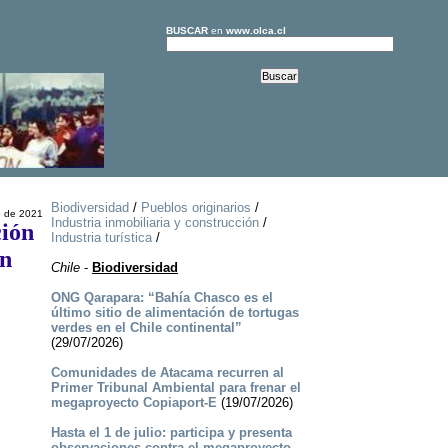
BUSCAR
en
www.olca.cl
Biodiversidad
/
Pueblos originarios
/
e de 2021
Industria inmobiliaria y construcción
/
ción
Industria turística
/
en
Chile
-
Biodiversidad
ONG Qarapara: “Bahía Chasco es el
último sitio de alimentación de tortugas
verdes en el Chile continental”
(29/07/2026)
Comunidades de Atacama recurren al
Primer Tribunal Ambiental para frenar el
megaproyecto Copiaport-E
(19/07/2026)
Hasta el 1 de julio: participa y presenta
observaciones contra el megaproyecto