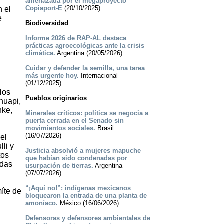
amenazada por el megaproyecto
Copiaport-E
(20/10/2025)
n el
e
Biodiversidad
Informe 2026 de RAP-AL destaca
prácticas agroecológicas ante la crisis
climática.
Argentina (20/05/2026)
Cuidar y defender la semilla, una tarea
más urgente hoy.
Internacional
(01/12/2025)
los
Pueblos originarios
huapi,
nke,
Minerales críticos: política se negocia a
puerta cerrada en el Senado sin
movimientos sociales.
Brasil
(16/07/2026)
el
li y
Justicia absolvió a mujeres mapuche
tos
que habían sido condenadas por
idas
usurpación de tierras.
Argentina
e
(07/07/2026)
l
“¡Aquí no!”: indígenas mexicanos
íte de
bloquearon la entrada de una planta de
amoníaco.
México (16/06/2026)
Defensoras y defensores ambientales de