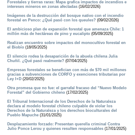
Forestales y tierras raras: Mapa grafica impactos de incendios e
intereses mineros en zonas afectadas
(16/02/2026)
Imágenes de la destrucción del bosque nativo con el incendio
forestal en Penco: ¿Qué pasó con los queules?
(09/02/2026)
El ambicioso plan de expansión forestal que amenaza Chile: 1
millón más de hectáreas de pino y eucalipto
(05/09/2025)
Realizan encuentro sobre impactos del monocultivo forestal en
el Biobío
(18/05/2025)
El silencio rodea la desaparición de la abuela chilena Julia
Chuñil. ¿Qué pasó realmente?
(07/04/2025)
Empresas forestales se benefician con más de $70 mil millones
gracias a subvenciones de CORFO y exenciones tributarias por
Ley I+D
(20/02/2025)
Otra promesa que no fue: el garrafal fracaso del “Nuevo Modelo
Forestal” del Gobierno chileno
(17/02/2025)
El Tribunal Internacional de los Derechos de la Naturaleza
declara al modelo forestal chileno culpable de violar los
Derechos de la Naturaleza y los derechos bioculturales del
Pueblo Mapuche
(31/01/2025)
Desplazamiento forzado: Presentan querella criminal Contra
Julio Ponce Lerou y quienes resulten responsables
(17/01/2025)