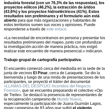
industria forestal (con un 76,3% de las respuestas), los
proyectos eólicos (46,2%), la extracción de áridos
(43,6%) y los proyectos hidroeléctricos (41%).
Estos
resultados son preliminares
y el formulario aún está
abierto
para que más organizaciones y habitantes de
estos territorios sumen sus voces y opiniones. Puede
responderse a través de
este enlace.
«La necesidad de encontrarnos en persona y presentar los
resultados preliminares del mapeo, junto con profundizar
la investigación-acción de manera práctica, nos exigió
realizar este encuentro de manera presencial.» indicaron.
Trabajo grupal de cartografía participativa.
El encuentro comenzó cerca del mediodía en la sede de la
junta de vecinos
El Pinar
, cerca de Laraquete. Se dio la
bienvenida y luego de una ronda de presentaciones de los
participantes, se proyectó el tráiler del documental
«LLAMAS DEL DESPOJO: Incendios del Negocio
Forestal»
, que se encuentra preparando el colectivo «Ojo
de Treile». Se destacó la presencia de representantes de
la recuperación campesino de
Mundo Nuevo
,
especialmente la participación de Juana Guzmán Lagos,
mujer campesina de 83 años que sufrió
el violento