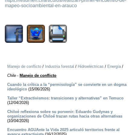
https://resumen.cl/articulos/realizan-primer-encuentro-de-
mapeo-socioambiental-en-arauco
1170
Manejo de conflicto
/
Industria forestal
/
Hidroeléctricas
/
Energía
/
Chile
-
Manejo de conflicto
Cuando la crítica a la “permisología” se convierte en un dogma
ideológico
(15/06/2026)
Taller “Extractivismos: transiciones y alternativas” en Temuco
(12/04/2026)
Chiloé reflexiona sobre su porvenir: Eduardo Gudynas y
organizaciones de Chiloé trazan rutas hacia otras alternativas
(10/04/2026)
Encuentro AGUAnte la Vida 2025 articuló territorios frente al
avance extractivista
(16/12/2025)