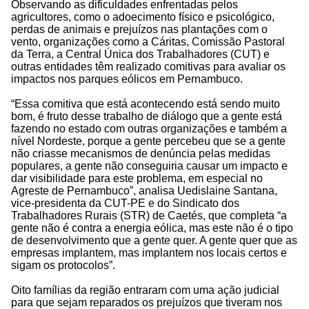
Observando as dificuldades enfrentadas pelos
agricultores, como o adoecimento físico e psicológico,
perdas de animais e prejuízos nas plantações com o
vento, organizações como a Cáritas, Comissão Pastoral
da Terra, a Central Única dos Trabalhadores (CUT) e
outras entidades têm realizado comitivas para avaliar os
impactos nos parques eólicos em Pernambuco.
“Essa comitiva que está acontecendo está sendo muito
bom, é fruto desse trabalho de diálogo que a gente está
fazendo no estado com outras organizações e também a
nível Nordeste, porque a gente percebeu que se a gente
não criasse mecanismos de denúncia pelas medidas
populares, a gente não conseguiria causar um impacto e
dar visibilidade para este problema, em especial no
Agreste de Pernambuco”, analisa Uedislaine Santana,
vice-presidenta da CUT-PE e do Sindicato dos
Trabalhadores Rurais (STR) de Caetés, que completa “a
gente não é contra a energia eólica, mas este não é o tipo
de desenvolvimento que a gente quer. A gente quer que as
empresas implantem, mas implantem nos locais certos e
sigam os protocolos”.
Oito famílias da região entraram com uma ação judicial
para que sejam reparados os prejuízos que tiveram nos