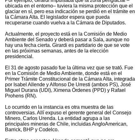
Por ejemplo, Girardi impulsaba que la zona periglacial –
ubicada en el entorno– tuviera la misma protección que el
glaciar en sí, pero esa indicación se perdió en el trámite en
la Cámara Alta. El legislador espera que pueda
recuperarse cuando vuelva a la Cámara de Diputados.
Actualmente, el proyecto está en la Comisión de Medio
Ambiente del Senado y deberá pasar a Sala, aunque no
hay una fecha cierta. Girardi es partidario de que se vote
en las próximas semanas, antes de la elección
presidencial.
El 31 de agosto pasado fue la última vez que se trató. Fue
en la Comisión de Medio Ambiente, donde está en el
Primer Trámite Constitucional de la Cámara Alta, integrada
por Isabel Allende y Alfonso De Urresti (ambos PS), José
Miguel Durana (UDI), Ximena Órdenes (PPD) y Rafael
Prohens (RN).
Lo ocurrido en la instancia es otra muestra de las
controversias. Allí expuso el gerente general del Consejo
Minero, Carlos Urenda. La entidad agrupa a las
principales mineras de Chile, incluidas AngloAmerican,
Barrick, BHP y Codelco.