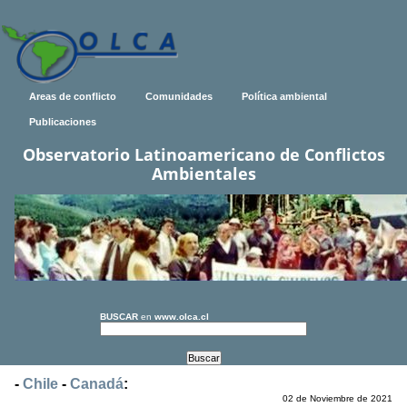
Areas de conflicto
Comunidades
Política ambiental
Publicaciones
Observatorio Latinoamericano de Conflictos
Ambientales
BUSCAR
en
www.olca.cl
-
Chile
-
Canadá
:
02 de Noviembre de 2021