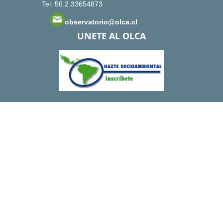
Tel: 56.2.33654873
observatorio@olca.cl
UNETE AL OLCA