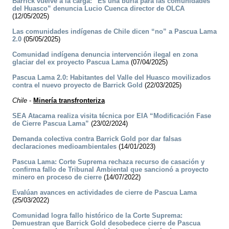
Barrick vuelve a la carga: “Es una burla para las comunidades
del Huasco” denuncia Lucio Cuenca director de OLCA
(12/05/2025)
Las comunidades indígenas de Chile dicen “no” a Pascua Lama
2.0
(05/05/2025)
Comunidad indígena denuncia intervención ilegal en zona
glaciar del ex proyecto Pascua Lama
(07/04/2025)
Pascua Lama 2.0: Habitantes del Valle del Huasco movilizados
contra el nuevo proyecto de Barrick Gold
(22/03/2025)
Chile
-
Minería transfronteriza
SEA Atacama realiza visita técnica por EIA “Modificación Fase
de Cierre Pascua Lama”
(23/02/2024)
Demanda colectiva contra Barrick Gold por dar falsas
declaraciones medioambientales
(14/01/2023)
Pascua Lama: Corte Suprema rechaza recurso de casación y
confirma fallo de Tribunal Ambiental que sancionó a proyecto
minero en proceso de cierre
(14/07/2022)
Evalúan avances en actividades de cierre de Pascua Lama
(25/03/2022)
Comunidad logra fallo histórico de la Corte Suprema:
Demuestran que Barrick Gold desobedece cierre de Pascua