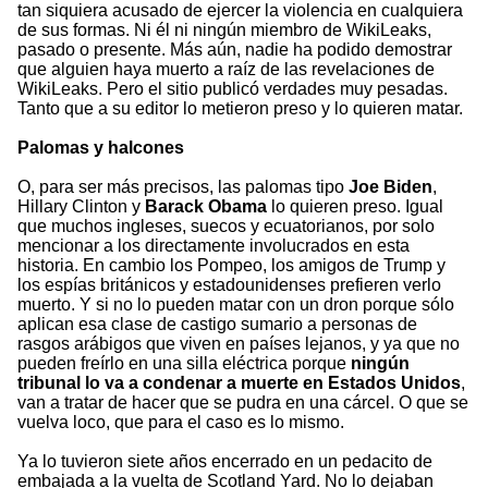
tan siquiera acusado de ejercer la violencia en cualquiera
de sus formas. Ni él ni ningún miembro de WikiLeaks,
pasado o presente. Más aún, nadie ha podido demostrar
que alguien haya muerto a raíz de las revelaciones de
WikiLeaks. Pero el sitio publicó verdades muy pesadas.
Tanto que a su editor lo metieron preso y lo quieren matar.
Palomas y halcones
O, para ser más precisos, las palomas tipo
Joe Biden
,
Hillary Clinton y
Barack Obama
lo quieren preso. Igual
que muchos ingleses, suecos y ecuatorianos, por solo
mencionar a los directamente involucrados en esta
historia. En cambio los Pompeo, los amigos de Trump y
los espías británicos y estadounidenses prefieren verlo
muerto. Y si no lo pueden matar con un dron porque sólo
aplican esa clase de castigo sumario a personas de
rasgos arábigos que viven en países lejanos, y ya que no
pueden freírlo en una silla eléctrica porque
ningún
tribunal lo va a condenar a muerte en Estados Unidos
,
van a tratar de hacer que se pudra en una cárcel. O que se
vuelva loco, que para el caso es lo mismo.
Ya lo tuvieron siete años encerrado en un pedacito de
embajada a la vuelta de Scotland Yard. No lo dejaban