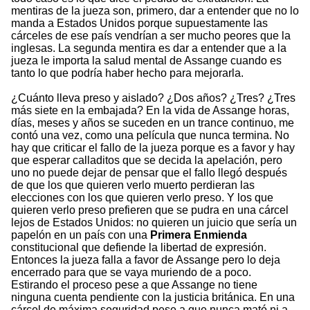
mentiras de la jueza son, primero, dar a entender que no lo
manda a Estados Unidos porque supuestamente las
cárceles de ese país vendrían a ser mucho peores que la
inglesas. La segunda mentira es dar a entender que a la
jueza le importa la salud mental de Assange cuando es
tanto lo que podría haber hecho para mejorarla.
¿Cuánto lleva preso y aislado? ¿Dos años? ¿Tres? ¿Tres
más siete en la embajada? En la vida de Assange horas,
días, meses y años se suceden en un trance continuo, me
contó una vez, como una película que nunca termina. No
hay que criticar el fallo de la jueza porque es a favor y hay
que esperar calladitos que se decida la apelación, pero
uno no puede dejar de pensar que el fallo llegó después
de que los que quieren verlo muerto perdieran las
elecciones con los que quieren verlo preso. Y los que
quieren verlo preso prefieren que se pudra en una cárcel
lejos de Estados Unidos: no quieren un juicio que sería un
papelón en un país con una
Primera Enmienda
constitucional que defiende la libertad de expresión.
Entonces la jueza falla a favor de Assange pero lo deja
encerrado para que se vaya muriendo de a poco.
Estirando el proceso pese a que Assange no tiene
ninguna cuenta pendiente con la justicia británica. En una
cárcel de máxima seguridad pese a que nunca mató ni a