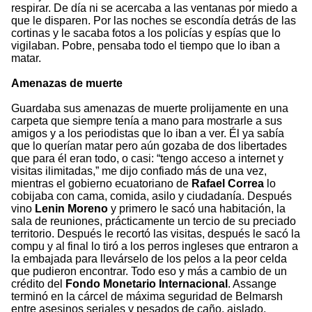
respirar. De día ni se acercaba a las ventanas por miedo a
que le disparen. Por las noches se escondía detrás de las
cortinas y le sacaba fotos a los policías y espías que lo
vigilaban. Pobre, pensaba todo el tiempo que lo iban a
matar.
Amenazas de muerte
Guardaba sus amenazas de muerte prolijamente en una
carpeta que siempre tenía a mano para mostrarle a sus
amigos y a los periodistas que lo iban a ver. Él ya sabía
que lo querían matar pero aún gozaba de dos libertades
que para él eran todo, o casi: “tengo acceso a internet y
visitas ilimitadas,” me dijo confiado más de una vez,
mientras el gobierno ecuatoriano de
Rafael Correa
lo
cobijaba con cama, comida, asilo y ciudadanía. Después
vino
Lenin Moreno
y primero le sacó una habitación, la
sala de reuniones, prácticamente un tercio de su preciado
territorio. Después le recortó las visitas, después le sacó la
compu y al final lo tiró a los perros ingleses que entraron a
la embajada para llevárselo de los pelos a la peor celda
que pudieron encontrar. Todo eso y más a cambio de un
crédito del
Fondo Monetario Internacional
. Assange
terminó en la cárcel de máxima seguridad de Belmarsh
entre asesinos seriales y pesados de caño, aislado,