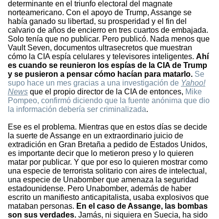
determinante en el triunfo electoral del magnate
norteamericano. Con el apoyo de Trump, Assange se
había ganado su libertad, su prosperidad y el fin del
calvario de años de encierro en tres cuartos de embajada.
Solo tenía que no publicar. Pero publicó. Nada menos que
Vault Seven, documentos ultrasecretos que muestran
cómo la CIA espía celulares y televisores inteligentes.
Ahí
es cuando se reunieron los espías de la CIA de Trump
y se pusieron a pensar cómo hacían para matarlo.
Se
supo hace un mes gracias a una investigación de
Yahoo!
News
que el propio director de la CIA de entonces,
Mike
Pompeo, confirmó diciendo que la fuente anónima que dio
la información debería ser criminalizada
.
Ese es el problema. Mientras que en estos días se decide
la suerte de Assange en un extraordinario juicio de
extradición en Gran Bretaña a pedido de Estados Unidos,
es importante decir que lo metieron preso y lo quieren
matar por publicar. Y que por eso lo quieren mostrar como
una especie de terrorista solitario con aires de intelectual,
una especie de Unabomber que amenaza la seguridad
estadounidense. Pero Unabomber, además de haber
escrito un manifiesto anticapitalista, usaba explosivos que
mataban personas.
En el caso de Assange, las bombas
son sus verdades.
Jamás, ni siquiera en Suecia, ha sido