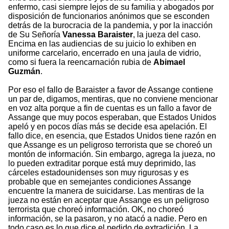
enfermo, casi siempre lejos de su familia y abogados por
disposición de funcionarios anónimos que se esconden
detrás de la burocracia de la pandemia, y por la inacción
de Su Señoría
Vanessa Baraister
, la jueza del caso.
Encima en las audiencias de su juicio lo exhiben en
uniforme carcelario, encerrado en una jaula de vidrio,
como si fuera la reencarnación rubia de
Abimael
Guzmán
.
Por eso el fallo de Baraister a favor de Assange contiene
un par de, digamos, mentiras, que no conviene mencionar
en voz alta porque a fin de cuentas es un fallo a favor de
Assange que muy pocos esperaban, que Estados Unidos
apeló y en pocos días más se decide esa apelación. El
fallo dice, en esencia, que Estados Unidos tiene razón en
que Assange es un peligroso terrorista que se choreó un
montón de información. Sin embargo, agrega la jueza, no
lo pueden extraditar porque está muy deprimido, las
cárceles estadounidenses son muy rigurosas y es
probable que en semejantes condiciones Assange
encuentre la manera de suicidarse. Las mentiras de la
jueza no están en aceptar que Assange es un peligroso
terrorista que choreó información. OK, no choreó
información, se la pasaron, y no atacó a nadie. Pero en
todo caso es lo que dice el pedido de extradición. La