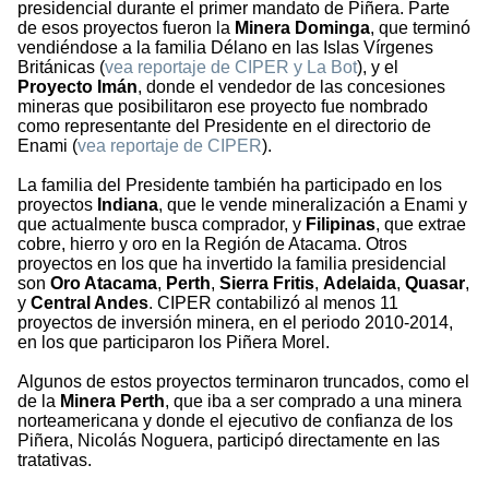
presidencial durante el primer mandato de Piñera. Parte
de esos proyectos fueron la
Minera Dominga
, que terminó
vendiéndose a la familia Délano en las Islas Vírgenes
Británicas (
vea reportaje de CIPER y La Bot
), y el
Proyecto Imán
, donde el vendedor de las concesiones
mineras que posibilitaron ese proyecto fue nombrado
como representante del Presidente en el directorio de
Enami (
vea reportaje de CIPER
).
La familia del Presidente también ha participado en los
proyectos
Indiana
, que le vende mineralización a Enami y
que actualmente busca comprador, y
Filipinas
, que extrae
cobre, hierro y oro en la Región de Atacama. Otros
proyectos en los que ha invertido la familia presidencial
son
Oro Atacama
,
Perth
,
Sierra Fritis
,
Adelaida
,
Quasar
,
y
Central Andes
. CIPER contabilizó al menos 11
proyectos de inversión minera, en el periodo 2010-2014,
en los que participaron los Piñera Morel.
Algunos de estos proyectos terminaron truncados, como el
de la
Minera Perth
, que iba a ser comprado a una minera
norteamericana y donde el ejecutivo de confianza de los
Piñera, Nicolás Noguera, participó directamente en las
tratativas.