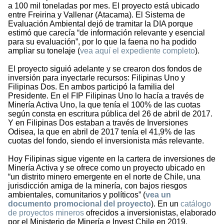
a 100 mil toneladas por mes. El proyecto está ubicado
entre Freirina y Vallenar (Atacama). El Sistema de
Evaluación Ambiental dejó de tramitar la DIA porque
estimó que carecía “de información relevante y esencial
para su evaluación”, por lo que la faena no ha podido
ampliar su tonelaje (
vea aquí el expediente completo
).
El proyecto siguió adelante y se crearon dos fondos de
inversión para inyectarle recursos: Filipinas Uno y
Filipinas Dos. En ambos participó la familia del
Presidente. En el FIP Filipinas Uno lo hacía a través de
Minería Activa Uno, la que tenía el 100% de las cuotas
según consta en escritura pública del 26 de abril de 2017.
Y en Filipinas Dos estaban a través de Inversiones
Odisea, la que en abril de 2017 tenía el 41,9% de las
cuotas del fondo, siendo el inversionista más relevante.
Hoy Filipinas sigue vigente en la cartera de inversiones de
Minería Activa y se ofrece como un proyecto ubicado en
“un distrito minero emergente en el norte de Chile, una
jurisdicción amiga de la minería, con bajos riesgos
ambientales, comunitarios y políticos” (
vea un
documento promocional del proyecto
). En un
catálogo
de proyectos mineros
ofrecidos a inversionistas, elaborado
por el Ministerio de Minería e Invest Chile en 2019,