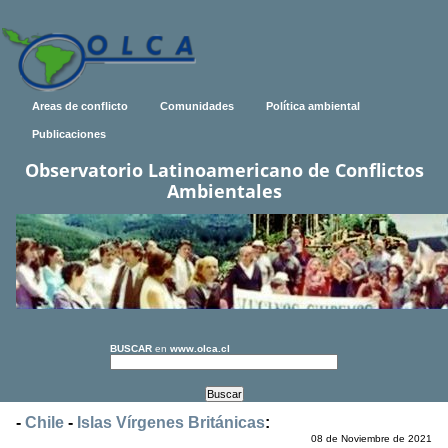
Areas de conflicto
Comunidades
Política ambiental
Publicaciones
Observatorio Latinoamericano de Conflictos
Ambientales
BUSCAR
en
www.olca.cl
-
Chile
-
Islas Vírgenes Británicas
:
08 de Noviembre de 2021