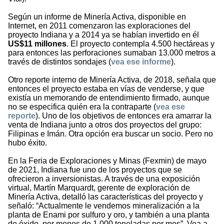
Según un informe de Minería Activa, disponible en
Internet, en 2011 comenzaron las exploraciones del
proyecto Indiana y a 2014 ya se habían invertido en él
US$11 millones
. El proyecto contempla 4.500 hectáreas y
para entonces las perforaciones sumaban 13.000 metros a
través de distintos sondajes (
vea ese informe
).
Otro reporte interno de Minería Activa, de 2018, señala que
entonces el proyecto estaba en vías de venderse, y que
existía un memorando de entendimiento firmado, aunque
no se especifica quién era la contraparte (
vea ese
reporte
). Uno de los objetivos de entonces era amarrar la
venta de Indiana junto a otros dos proyectos del grupo:
Filipinas e Imán. Otra opción era buscar un socio. Pero no
hubo éxito.
En la Feria de Exploraciones y Minas (Fexmin) de mayo
de 2021, Indiana fue uno de los proyectos que se
ofrecieron a inversionistas. A través de una exposición
virtual, Martín Marquardt, gerente de exploración de
Minería Activa, detalló las características del proyecto y
señaló: “Actualmente le vendemos mineralización a la
planta de Enami por sulfuro y oro, y también a una planta
de óxido, por menos de 1.000 toneladas por mes”. Vea a