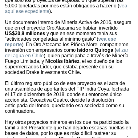
que solo los proyectos de explotación que superan las
5.000 toneladas por mes están obligados a hacerlo (
vea
aquí ese expediente
).
Un documento interno de Minería Activa de 2016, asegura
que en el proyecto Oro Atacama se habían invertido
US$20,8 millones
y que en ese momento tenía sus
“actividades congeladas al mínimo gasto” (
vea ese
reporte
). En Oro Atacama los Piñera Morel compartieron
inversión con empresarios como
Isidoro Quiroga
(
el zar
del agua en Chile
), quien participaba a través de Minería
Fuego Limitada, y
Nicolás Ibáñez
, el ex dueño de los
supermercados Líder, que estaba presente con su
sociedad Drake Investments Chile.
El último registro público de este proyecto es el acta de
una asamblea de aportantes del FIP India Coya, fechada
el 17 de diciembre de 2018, donde su entonces único
accionista, Geoactiva Cuatro, decide la disolución
anticipada del fondo, quedando esa sociedad como su
continuadora.
Hay otros proyectos mineros en los que ha participado la
familia del Presidente que han dejado escasas huellas en
bases de datos, por lo que es más difícil rastrear su