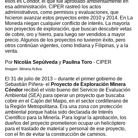
ellos es Cóndor, el que fue aprobado ambientalmente en
esa administración. CIPER rastreó los actos
administrativos, como permisos y evaluaciones, que
hicieron avanzar estos proyectos entre 2010 y 2014. En La
Moneda niegan cualquier conflicto de interés. La mayoría
son proyectos de exploración, que buscan descubrir vetas
de cobre, oro y hierro, para luego ser vendidos a mayor
precio. Algunos de los proyectos no tuvieron éxito, pero
otros continúan vigentes, como Indiana y Filipinas, y a la
venta.
Por
Nicolás Sepúlveda
y
Paulina Toro
- CIPER
Imagen: Minera Activa
El 31 de julio de 2013 – durante el primer gobierno de
Sebastián Piñera- el
Proyecto de Exploración Minera
Cóndor
recibió el visto bueno del Servicio de Evaluación
Ambiental (SEA) para operar un proyecto que buscaba
cobre en el Cajón del Maipo, en el sector cordillerano de
la Región Metropolitana. Era una zona con protección
ambiental porque había sido declarada de Interés
Científico para la Minería. Para lograr la aprobación, los
dueños del proyecto prometieron ocupar un helicóptero
para el traslado de material y personal de ese proyecto,
con el fin de evitar la construcción de caminos.