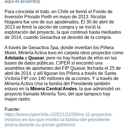
aquí el acuerdo
).
Para concretar el trato, en Chile se formó el Fondo de
Inversión Privado Perth en mayo de 2013. Nicolás
Noguera fue uno de sus apoderados. El 30 de abril de
2013 se firmó la opción de compra y se inició la
exploración del proyecto, la que continuó hasta mediados
de 2014, cuando Geoactiva se desistió de la compra.
A través de Geoactiva Spa, donde invertían los Piñera
Morel, Minería Activa tuvo en carpeta otros proyectos como
Adelaida
y
Quasar
, pero no hay huellas de ellos en las
bases de datos públicas. CIPER sí encontró una
asamblea de aportantes del FIP Quasar, fechada el 25 de
abril de 2014, y allí figuran los Piñera a través de Santa
Victoria FIP con 140 millones de acciones. Y a través de
Minería Activa Uno la familia del Presidente también
estuvo en la
Minera Central Andes
, la que administró un
proyecto llamado Minería Toro, del que tampoco hay
mayor rastro.
Fuente:
https://www.ciperchile.cl/2021/11/08/los-11-proyectos-
mineros-en-los-que-invirtio-la-familia-del-presidente-
pinera-durante-su-primer-gobierno/