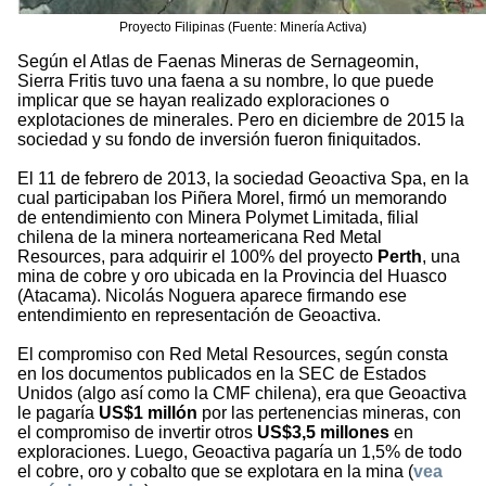
Proyecto Filipinas (Fuente: Minería Activa)
Según el Atlas de Faenas Mineras de Sernageomin,
Sierra Fritis tuvo una faena a su nombre, lo que puede
implicar que se hayan realizado exploraciones o
explotaciones de minerales. Pero en diciembre de 2015 la
sociedad y su fondo de inversión fueron finiquitados.
El 11 de febrero de 2013, la sociedad Geoactiva Spa, en la
cual participaban los Piñera Morel, firmó un memorando
de entendimiento con Minera Polymet Limitada, filial
chilena de la minera norteamericana Red Metal
Resources, para adquirir el 100% del proyecto
Perth
, una
mina de cobre y oro ubicada en la Provincia del Huasco
(Atacama). Nicolás Noguera aparece firmando ese
entendimiento en representación de Geoactiva.
El compromiso con Red Metal Resources, según consta
en los documentos publicados en la SEC de Estados
Unidos (algo así como la CMF chilena), era que Geoactiva
le pagaría
US$1 millón
por las pertenencias mineras, con
el compromiso de invertir otros
US$3,5 millones
en
exploraciones. Luego, Geoactiva pagaría un 1,5% de todo
el cobre, oro y cobalto que se explotara en la mina (
vea