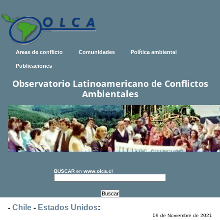
Areas de conflicto
Comunidades
Política ambiental
Publicaciones
Observatorio Latinoamericano de Conflictos
Ambientales
BUSCAR
en
www.olca.cl
-
Chile
-
Estados Unidos
:
09 de Noviembre de 2021