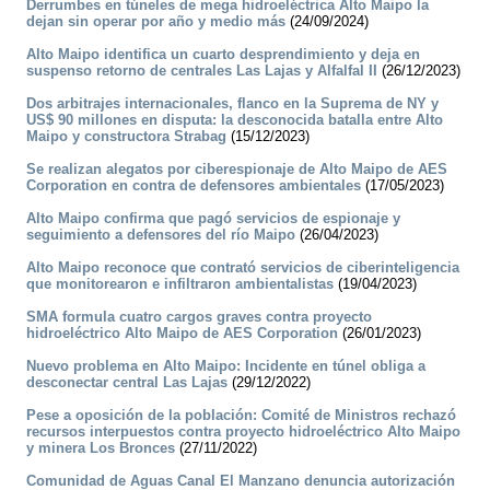
Derrumbes en túneles de mega hidroeléctrica Alto Maipo la
dejan sin operar por año y medio más
(24/09/2024)
Alto Maipo identifica un cuarto desprendimiento y deja en
suspenso retorno de centrales Las Lajas y Alfalfal II
(26/12/2023)
Dos arbitrajes internacionales, flanco en la Suprema de NY y
US$ 90 millones en disputa: la desconocida batalla entre Alto
Maipo y constructora Strabag
(15/12/2023)
Se realizan alegatos por ciberespionaje de Alto Maipo de AES
Corporation en contra de defensores ambientales
(17/05/2023)
Alto Maipo confirma que pagó servicios de espionaje y
seguimiento a defensores del río Maipo
(26/04/2023)
Alto Maipo reconoce que contrató servicios de ciberinteligencia
que monitorearon e infiltraron ambientalistas
(19/04/2023)
SMA formula cuatro cargos graves contra proyecto
hidroeléctrico Alto Maipo de AES Corporation
(26/01/2023)
Nuevo problema en Alto Maipo: Incidente en túnel obliga a
desconectar central Las Lajas
(29/12/2022)
Pese a oposición de la población: Comité de Ministros rechazó
recursos interpuestos contra proyecto hidroeléctrico Alto Maipo
y minera Los Bronces
(27/11/2022)
Comunidad de Aguas Canal El Manzano denuncia autorización