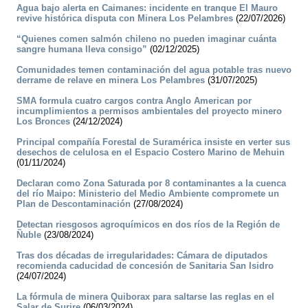
Agua bajo alerta en Caimanes: incidente en tranque El Mauro
revive histórica disputa con Minera Los Pelambres
(22/07/2026)
“Quienes comen salmón chileno no pueden imaginar cuánta
sangre humana lleva consigo”
(02/12/2025)
Comunidades temen contaminación del agua potable tras nuevo
derrame de relave en minera Los Pelambres
(31/07/2025)
SMA formula cuatro cargos contra Anglo American por
incumplimientos a permisos ambientales del proyecto minero
Los Bronces
(24/12/2024)
Principal compañía Forestal de Suramérica insiste en verter sus
desechos de celulosa en el Espacio Costero Marino de Mehuin
(01/11/2024)
Declaran como Zona Saturada por 8 contaminantes a la cuenca
del río Maipo: Ministerio del Medio Ambiente compromete un
Plan de Descontaminación
(27/08/2024)
Detectan riesgosos agroquímicos en dos ríos de la Región de
Ñuble
(23/08/2024)
Tras dos décadas de irregularidades: Cámara de diputados
recomienda caducidad de concesión de Sanitaria San Isidro
(24/07/2024)
La fórmula de minera Quiborax para saltarse las reglas en el
Salar de Surire
(06/03/2024)