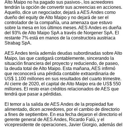
Alto Maipo no ha pagado sus pasivos-, los acreedores
tendrán la opción de convertir sus acreencias en acciones.
Aquello, dice un negociador, dejará a AES Andes como
dueño del equity de Alto Maipo y no dejará de ser el
controlador de la compañía, una amenaza que estuvo
sobre la mesa en los últimos meses. AES Andes es dueña
del 93% de Alto Maipo SpA a través de Norgener SpA. El
restante 7% está en manos de la constructora austriaca
Strabag SpA.
AES Andes tenía además deudas subordinadas sobre Alto
Maipo, las que castigará contablemente, sincerando la
situación financiera del proyecto y reduciendo, de paseo,
la deuda total de Alto Maipo. Esta mañana, AES infirmó
que reconocerá una pérdida contable extraordinaria de
US$ 1.100 millones en sus resultados del cuarto trimestre.
Al cierre de 2020, el capital de Alto Maipo era de US$ 550
millones. El resto eran créditos relacionados de AES que
tendrá que pasar a pérdidas.
El temor a la salida de AES Andes de la propiedad fue
alimentado, dicen acreedores, por el cambio de directorio
a fines de septiembre. En esa fecha dejaron el directorio el
gerente general de AES Andes, Ricardo Falú, y el
vicepresidente de operaciones, Javier Giorgio, además del