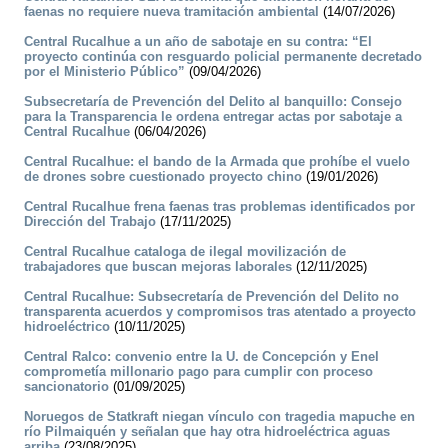
faenas no requiere nueva tramitación ambiental
(14/07/2026)
Central Rucalhue a un año de sabotaje en su contra: “El
proyecto continúa con resguardo policial permanente decretado
por el Ministerio Público”
(09/04/2026)
Subsecretaría de Prevención del Delito al banquillo: Consejo
para la Transparencia le ordena entregar actas por sabotaje a
Central Rucalhue
(06/04/2026)
Central Rucalhue: el bando de la Armada que prohíbe el vuelo
de drones sobre cuestionado proyecto chino
(19/01/2026)
Central Rucalhue frena faenas tras problemas identificados por
Dirección del Trabajo
(17/11/2025)
Central Rucalhue cataloga de ilegal movilización de
trabajadores que buscan mejoras laborales
(12/11/2025)
Central Rucalhue: Subsecretaría de Prevención del Delito no
transparenta acuerdos y compromisos tras atentado a proyecto
hidroeléctrico
(10/11/2025)
Central Ralco: convenio entre la U. de Concepción y Enel
comprometía millonario pago para cumplir con proceso
sancionatorio
(01/09/2025)
Noruegos de Statkraft niegan vínculo con tragedia mapuche en
río Pilmaiquén y señalan que hay otra hidroeléctrica aguas
arriba
(23/08/2025)