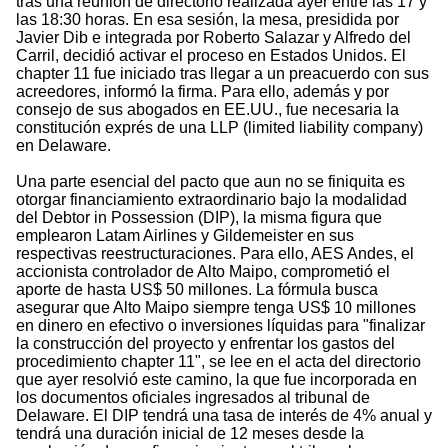
tras una reunión de directorio realizada ayer entre las 17 y
las 18:30 horas. En esa sesión, la mesa, presidida por
Javier Dib e integrada por Roberto Salazar y Alfredo del
Carril, decidió activar el proceso en Estados Unidos. El
chapter 11 fue iniciado tras llegar a un preacuerdo con sus
acreedores, informó la firma. Para ello, además y por
consejo de sus abogados en EE.UU., fue necesaria la
constitución exprés de una LLP (limited liability company)
en Delaware.
Una parte esencial del pacto que aun no se finiquita es
otorgar financiamiento extraordinario bajo la modalidad
del Debtor in Possession (DIP), la misma figura que
emplearon Latam Airlines y Gildemeister en sus
respectivas reestructuraciones. Para ello, AES Andes, el
accionista controlador de Alto Maipo, comprometió el
aporte de hasta US$ 50 millones. La fórmula busca
asegurar que Alto Maipo siempre tenga US$ 10 millones
en dinero en efectivo o inversiones líquidas para "finalizar
la construcción del proyecto y enfrentar los gastos del
procedimiento chapter 11", se lee en el acta del directorio
que ayer resolvió este camino, la que fue incorporada en
los documentos oficiales ingresados al tribunal de
Delaware. El DIP tendrá una tasa de interés de 4% anual y
tendrá una duración inicial de 12 meses desde la