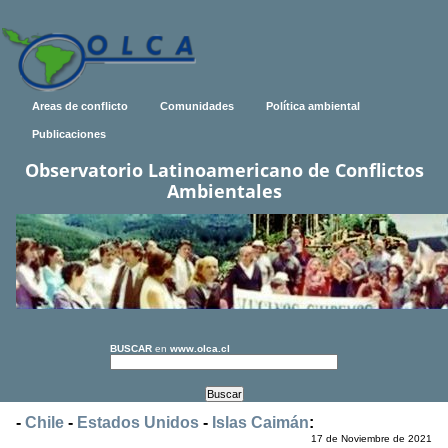
Areas de conflicto
Comunidades
Política ambiental
Publicaciones
Observatorio Latinoamericano de Conflictos
Ambientales
BUSCAR
en
www.olca.cl
-
Chile
-
Estados Unidos
-
Islas Caimán
:
17 de Noviembre de 2021