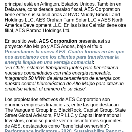
principal está en Arlington, Estados Unidos. También en
Delaware, considerada paraíso fiscal, AES Corporation
tiene entre sus subsidiarias a: BWC Muddy Brook Land
Holdings LLC, AES Orphan Farm Solar LLC y AES North
America Development LLC. En las Islas Caimán tiene otra
filial, AES Parana Holdings Ltd.
En su sitio web,
AES Corporation
presenta así su
proyecto Alto Maipo y AES Andes, bajo el título
Presentamos la nueva AES: Cuatro formas en las que
nos asociamos con los clientes para transformar la
energía limpia en una ventaja comercial
:
“
En Chile, estamos trabajando juntos para beneficiar a
nuestras comunidades con más energía renovable,
integrando 50 MWh de almacenamiento de energía con
nuestra central hidroeléctrica de Alto Maipo para crear un
embalse virtual, el primero de su clase
”.
Los propietarios efectivos de AES Corporation son
enormes empresas financieras, entre las que destacan
The Vanguard Group Inc, BlackRock, Capital Group, State
Street Global Advisors, FMR LLC y Capital International
Investors, como se puede ver en los informes siguientes
de AES, destacados como "beneficial ownership":
Performance indicators - 2020
,
Sustainability Report -