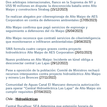
Dos arbitrajes internacionales, flanco en la Suprema de NY y
US$ 90 millones en disputa: la desconocida batalla entre Alto
Maipo y constructora Strabag
(15/12/2023)
Se realizan alegatos por ciberespionaje de Alto Maipo de AES
Corporation en contra de defensores ambientales
(17/05/2023)
Alto Maipo confirma que pagó servicios de espionaje y
seguimiento a defensores del río Maipo
(26/04/2023)
Alto Maipo reconoce que contrató servicios de ciberinteligencia
que monitorearon e infiltraron ambientalistas
(19/04/2023)
SMA formula cuatro cargos graves contra proyecto
hidroeléctrico Alto Maipo de AES Corporation
(26/01/2023)
Nuevo problema en Alto Maipo: Incidente en túnel obliga a
desconectar central Las Lajas
(29/12/2022)
Pese a oposición de la población: Comité de Ministros rechazó
recursos interpuestos contra proyecto hidroeléctrico Alto Maipo
y minera Los Bronces
(27/11/2022)
Comunidad de Aguas Canal El Manzano denuncia autorización
para operar “Central Hidroeléctrica Las Lajas” de Alto Maipo sin
cumplir requisitos
(07/04/2022)
Chile
-
Hidroeléctricas
Central Rucalhue: SEA determina que extensión horaria de