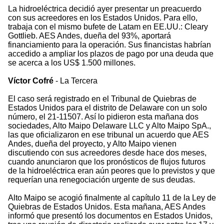
La hidroeléctrica decidió ayer presentar un preacuerdo
con sus acreedores en los Estados Unidos. Para ello,
trabaja con el mismo bufete de Latam en EE.UU.: Cleary
Gottlieb. AES Andes, dueña del 93%, aportará
financiamiento para la operación. Sus financistas habrían
accedido a ampliar los plazos de pago por una deuda que
se acerca a los US$ 1.500 millones.
Víctor Cofré
- La Tercera
El caso será registrado en el Tribunal de Quiebras de
Estados Unidos para el distrito de Delaware con un solo
número, el 21-11507. Así lo pidieron esta mañana dos
sociedades, Alto Maipo Delaware LLC y Alto Maipo SpA.,
las que oficializaron en ese tribunal un acuerdo que AES
Andes, dueña del proyecto, y Alto Maipo vienen
discutiendo con sus acreedores desde hace dos meses,
cuando anunciaron que los pronósticos de flujos futuros
de la hidroeléctrica eran aún peores que lo previstos y que
requerían una renegociación urgente de sus deudas.
Alto Maipo se acogió finalmente al capítulo 11 de la Ley de
Quiebras de Estados Unidos. Esta mañana, AES Andes
informó que presentó los documentos en Estados Unidos,