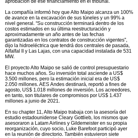
aprobación de ese financiamiento en el tribunal.
La compañía informó hoy que Alto Maipo alcanza un 100%
de avance en la excavación de sus túneles y un 99% a
nivel general. “Su construcción terminará dentro de los
costos estimados en su última reestructuración y
aproximadamente un año antes de las fechas
garantizadas en los contratos de construcción vigentes”,
dijo la hidroeléctrica que tendrá dos centrales de pasada,
Alfalfal II y Las Lajas, con una capacidad instalada de 531
MW.
El proyecto Alto Maipo se salió de control presupuestario
hace muchos años. Su inversión total asciende a US$
3.500 millones, pero la estimación inicial era de US$
2.050 millones. AES Andes destinará, reportó a fines de
agosto, US$ 1.018 millones de inversión. Los acreedores,
en tanto, son titulares de compromisos por US$ 1.437
millones a junio de 2021.
En su chapter 11, Alto Maipo trabaja con la asesoría del
estudio estadounidense Cleary Gottlieb, los mismos que
asesoraron a Latam Airlines y Gildemeister en su propia
reorganización, cuyo socio, Luke Barefoot participó ayer
en la reunión de directorio. También estuvieron siete