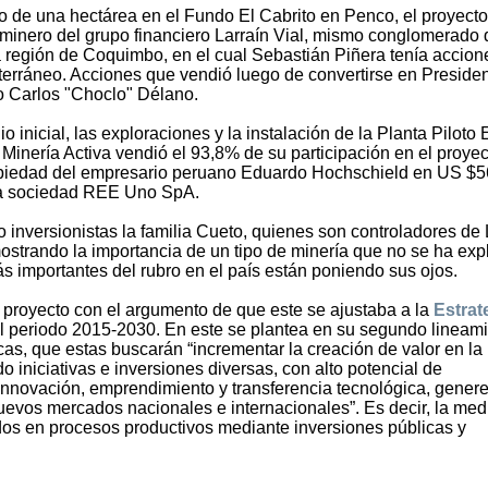
o de una hectárea en el Fundo El Cabrito en Penco, el proyecto
o minero del grupo financiero Larraín Vial, mismo conglomerado
 región de Coquimbo, en el cual Sebastián Piñera tenía accion
terráneo. Acciones que vendió luego de convertirse en Presiden
o Carlos "Choclo" Délano.
o inicial, las exploraciones y la instalación de la Planta Piloto 
 Minería Activa vendió el 93,8% de su participación en el proyec
opiedad del empresario peruano Eduardo Hochschield en US $5
 la sociedad REE Uno SpA.
 inversionistas la familia Cueto, quienes son controladores de
ostrando la importancia de un tipo de minería que no se ha exp
ás importantes del rubro en el país están poniendo sus ojos.
 proyecto con el argumento de que este se ajustaba a la
Estrat
l periodo 2015-2030. En este se plantea en su segundo lineam
cas, que estas buscarán “incrementar la creación de valor en la
 iniciativas e inversiones diversas, con alto potencial de
 innovación, emprendimiento y transferencia tecnológica, gener
uevos mercados nacionales e internacionales”. Es decir, la med
os en procesos productivos mediante inversiones públicas y