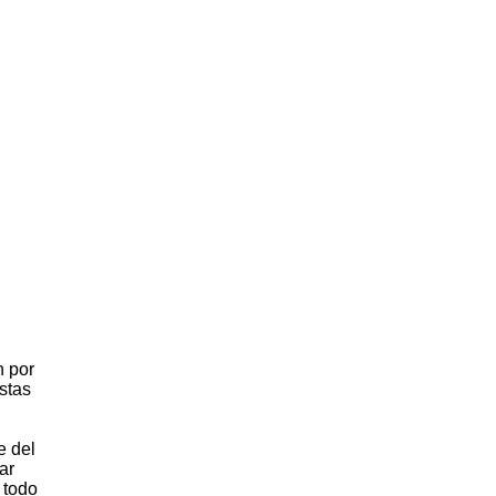
n por
stas
e del
ar
 todo