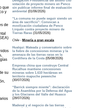
Delegación Presidencial del Biobío citó
votación de proyecto minero en Penco
to que
sin publicar informe final de evaluación
ambiental
(01/06/2026)
co y
“La comuna no puede seguir siendo un
área de sacrificio”: Convocan a
es de
movilización ciudadana de Penco
Lirquén contra proyecto minero de
Tierras Raras
(31/05/2026)
ntal
(SEA)
Chile
-
Minería a gran escala
Hualqui: Mateada y conversatorio sobre
nidos
la fiebre de concesiones mineras y la
amenaza de las tierras raras en la
s,
Cordillera de la Costa
(05/08/2026)
rgías
Empresa china que construye Central
Rucalhue mantiene concesiones
de su
mineras sobre 1.610 hectáreas en
territorio mapuche pewenche
(30/07/2026)
ón,
“Barrick siempre miente”: declaración
de la Asamblea por la Defensa del Agua
y los Glaciares del Valle del Huasco
(28/07/2026)
arios
Madesal y el negocio de las tierras