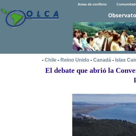
Areas de conflicto
Comunidad
Observato
-
Chile
-
Reino Unido
-
Canadá
-
Islas Ca
El debate que abrió la Conven