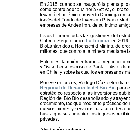
En 2015, cuando se inauguró la planta pilot
como controlador a Minería Activa, el braz
levantó el polémico proyecto Dominga en la
través del Fondo de Inversión Privado Medi
empresas de Andes Iron, de su íntimo amig
Estos hicieron todas las gestiones del estudi
Cabrito. Según indicó
La Tercera
, en 2019,
BioLantánidos a Hochschild Mining, de pr
millones, que controla la minera mediante
Entonces, también entraron al negocio como
y Oscar Lería, esposo de Paola Luksic; dem
en Chile, y sobre la cual los empresarios m
Por ese entonces, Rodrigo Díaz defendía el
Regional de Desarrollo del Bío Bío
para e
estratégico respecto a las inversiones publi
Región del Bío Bío desarrollando y atrayendo
crecimiento, las que mediante prácticas de
nuevos bienes y servicios para acceder a n
busca que se aumenten los ingresos recibid
privadas.
Afectación ambiental