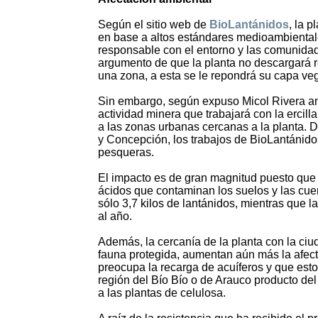
Según el sitio web de
BioLantánidos
, la p
en base a altos estándares medioambientales
responsable con el entorno y las comunidad
argumento de que la planta no descargará re
una zona, a esta se le repondrá su capa veg
Sin embargo, según expuso Micol Rivera an
actividad minera que trabajará con la ercil
a las zonas urbanas cercanas a la planta. 
y Concepción, los trabajos de BioLantánidos
pesqueras.
El impacto es de gran magnitud puesto que pa
ácidos que contaminan los suelos y las cuen
sólo 3,7 kilos de lantánidos, mientras que 
al año.
Además, la cercanía de la planta con la ci
fauna protegida, aumentan aún más la afect
preocupa la recarga de acuíferos y que est
región del Bío Bío o de Arauco producto del 
a las plantas de celulosa.