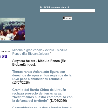
BUSCAR
en
www.olca.cl
Minería a gran escala
/
Aclara - Módulo
e de 2021
Penco (Ex BioLantánidos)
/
n su
Proyecto
Aclara - Módulo Penco (Ex
BioLantánidos)
:
Tierras raras: Aclara aún figura con
derechos de agua en los registros de la
DGA pese a anunciar su renuncia
(13/07/2026)
Gremio del Barrio Chino de Lirquén
rechaza proyecto de tierras raras:
“Reafirmamos nuestro compromiso con
la defensa del territorio”
(11/06/2026)
Comunidades anuncian ofensiva legal y