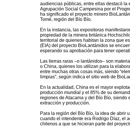
audiencias públicas, entre ellas destacó la 
Agrupación Social Campesina por el Progres
ha significado el proyecto minero BioLantán
Tomé, región del Bío Bío.
En la instancia, las expositoras manifestar
propiedad de la minera británica Hochschil
territorial de quienes habitan la zona que 
(EIA) del proyecto BioLantánidos se encuen
esperando su aprobación para tener operati
Las tierras raras –o lantánidos– son mater
o China, quienes los utilizan para la elab
entre muchas otras cosas más, siendo “elem
limpias”, según indica el sitio web de BioLa
En la actualidad, China es el mayor explota
producción mundial y el 85% de su demanda.
regiones de Atacama y del Bío Bío, siendo e
extracción y producción.
Para la región del Bío Bío, la idea de abrir
cuando el intendente era Rodrigo Díaz, el 
chilenos a que se hicieran parte del proyect