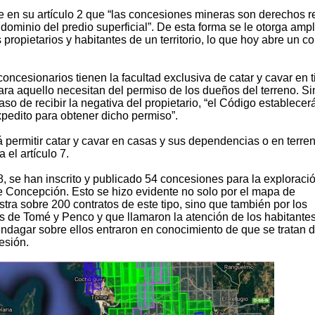
 en su artículo 2 que “las concesiones mineras son derechos r
dominio del predio superficial”. De esta forma se le otorga ampl
ropietarios y habitantes de un territorio, lo que hoy abre un con
concesionarios tienen la facultad exclusiva de catar y cavar en t
ara aquello necesitan del permiso de los dueños del terreno. Si
so de recibir la negativa del propietario, “el Código establecer
pedito para obtener dicho permiso”.
 permitir catar y cavar en casas y sus dependencias o en terre
 el artículo 7.
8, se han inscrito y publicado 54 concesiones para la exploraci
de Concepción. Esto se hizo evidente no solo por el mapa de
a sobre 200 contratos de este tipo, sino que también por los
es de Tomé y Penco y que llamaron la atención de los habitante
indagar sobre ellos entraron en conocimiento de que se tratan 
esión.