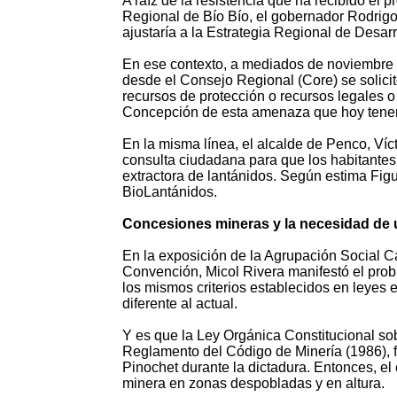
A raíz de la resistencia que ha recibido el
Regional de Bío Bío, el gobernador Rodrigo
ajustaría a la Estrategia Regional de Desar
En ese contexto, a mediados de noviembre e
desde el Consejo Regional (Core) se solicit
recursos de protección o recursos legales 
Concepción de esta amenaza que hoy tene
En la misma línea, el alcalde de Penco, Víc
consulta ciudadana para que los habitantes 
extractora de lantánidos. Según estima Figu
BioLantánidos.
Concesiones mineras y la necesidad de 
En la exposición de la Agrupación Social C
Convención, Micol Rivera manifestó el pro
los mismos criterios establecidos en leyes 
diferente al actual.
Y es que la Ley Orgánica Constitucional so
Reglamento del Código de Minería (1986), f
Pinochet durante la dictadura. Entonces, el e
minera en zonas despobladas y en altura.