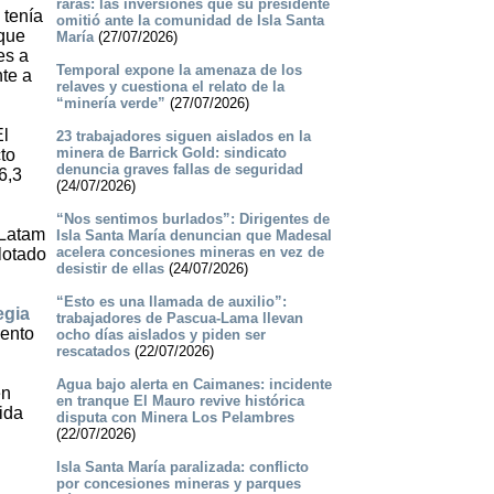
raras: las inversiones que su presidente
 tenía
omitió ante la comunidad de Isla Santa
 que
María
(27/07/2026)
es a
Temporal expone la amenaza de los
te a
relaves y cuestiona el relato de la
“minería verde”
(27/07/2026)
El
23 trabajadores siguen aislados en la
minera de Barrick Gold: sindicato
to
denuncia graves fallas de seguridad
6,3
(24/07/2026)
“Nos sentimos burlados”: Dirigentes de
 Latam
Isla Santa María denuncian que Madesal
acelera concesiones mineras en vez de
lotado
desistir de ellas
(24/07/2026)
“Esto es una llamada de auxilio”:
egia
trabajadores de Pascua-Lama llevan
iento
ocho días aislados y piden ser
rescatados
(22/07/2026)
Agua bajo alerta en Caimanes: incidente
en
en tranque El Mauro revive histórica
ida
disputa con Minera Los Pelambres
(22/07/2026)
Isla Santa María paralizada: conflicto
por concesiones mineras y parques