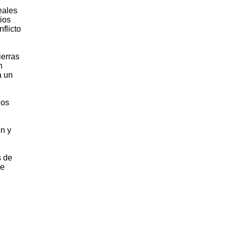
eales
ios
flicto
ierras
n
á un
nos
ón y
s de
de