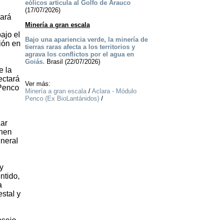
eólicos articula al Golfo de Arauco
(17/07/2026)
rará
Minería a gran escala
ajo el
Bajo una apariencia verde, la minería de
ión en
tierras raras afecta a los territorios y
agrava los conflictos por el agua en
Goiás.
Brasil (22/07/2026)
e la
ectará
Ver más:
 Penco
Minería a gran escala
/
Aclara - Módulo
Penco (Ex BioLantánidos)
/
zar
enen
ineral
y
ntido,
a
stal y