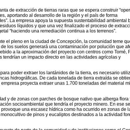
lanta de extracción de tierras raras que se espera construir “ope
, aportando al desarrollo de la región y el país de forma
es”. La empresa apoya la supuesta sustentabilidad ambiental b
siduos líquidos y que una vez finalizado el proceso de extracc
etal “haciendo una remediación continua a los terrenos”.
te el pleno en la ciudad de Concepción, la comunidad teme qu
la de los suelos generará una contaminación por polución que af
Debido a la aproximación del proyecto con centros como Tomé,
 tendrían un impacto directo en las actividades agrícolas y
ra poder extraer los lantánidos de la tierra, es necesario utili
cas hidrográficas. De cada tonelada de tierra extraída se obti
la empresa proyecta extraer unas 1.700 toneladas del material m
udad y de zonas con parches de bosque nativo que alberga flora 
ación socioambiental que tendría el proyecto minero. En ese se
o provoque una escasez hídrica como ha ocurrido en zonas de l
monocultivo de pinos y eucaliptos destinados a la actividad fore