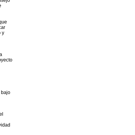
nsejo
e
 que
car
 y
a
oyecto
 bajo
el
vidad