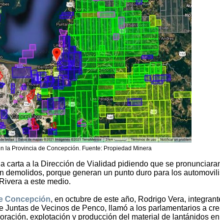
 la Provincia de Concepción. Fuente: Propiedad Minera
carta a la Dirección de Vialidad pidiendo que se pronunciara
n demolidos, porque generan un punto duro para los automovili
l Rivera a este medio.
de Concepción
, en octubre de este año, Rodrigo Vera, integrant
 Juntas de Vecinos de Penco, llamó a los parlamentarios a cre
oración, explotación y producción del material de lantánidos en