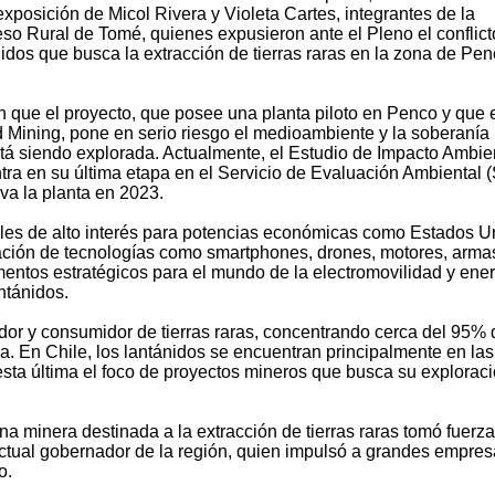
exposición de Micol Rivera y Violeta Cartes, integrantes de la
o Rural de Tomé, quienes expusieron ante el Pleno el conflic
idos que busca la extracción de tierras raras en la zona de Pen
on que el proyecto, que posee una planta piloto en Penco y que 
d Mining, pone en serio riesgo el medioambiente y la soberanía
está siendo explorada. Actualmente, el Estudio de Impacto Ambie
tra en su última etapa en el Servicio de Evaluación Ambiental 
va la planta en 2023.
iales de alto interés para potencias económicas como Estados U
oración de tecnologías como smartphones, drones, motores, arma
entos estratégicos para el mundo de la electromovilidad y ene
ntánidos.
dor y consumidor de tierras raras, concentrando cerca del 95% 
 En Chile, los lantánidos se encuentran principalmente en las
sta última el foco de proyectos mineros que busca su exploraci
 una minera destinada a la extracción de tierras raras tomó fuerza
actual gobernador de la región, quien impulsó a grandes empres
o.