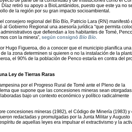
 proyecto de parte de la comunidad y de instituciones como el Co
 Díaz retiró su apoyo a BioLantánidos, puesto que este ya no s
rollo de la región por su gran impacto socioambiental.
l consejero regional del Bío Bío, Patricio Lara (RN) manifestó
ó al Gobierno Regional una asesoría jurídica “que permita colo
o administrativos que defiendan a los habitantes de Tomé, Penco
mos con la minera”,
según consignó
Bío Bío
.
tor Hugo Figueroa, dio a conocer que el municipio planifica una
de la zona determinen si quieren o no la instalación de la plant
eroa, el 90% de la población de Penco estaría en contra del pr
una Ley de Tierras Raras
ampesina por el Progreso Rural de Tomé ante el Pleno de la
blema que supone que las concesiones mineras sean otorgadas
elaboradas bajo un contexto económico y político radicalmente
bre concesiones mineras (1982), el Código de Minería (1983) y 
ueron redactadas y promulgadas por la Junta Militar y Augusto
spíritu de aquellas leyes era impulsar el extractivismo y la acti