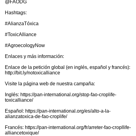
@FAODG
Hashtags:
#AlianzaTóxica
#ToxicAlliance
#AgroecologyNow
Enlaces y más información:
Enlace de la petición global (en inglés, español y francés):
http://bit.ly/notoxicalliance
Visite la página web de nuestra campaña:
Inglés: https://pan-international.org/stop-fao-croplife-
toxicalliance/
Español: https://pan-international.org/es/alto-a-la-
alianzatoxica-de-fao-croplife/
Francés: https://pan-international.org/fr/arreter-fao-cropllife-
alliancetoxique/