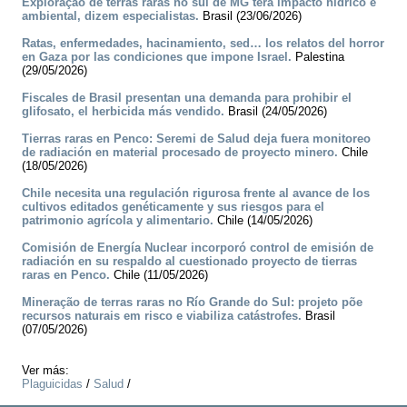
Exploração de terras raras no sul de MG terá impacto hídrico e
ambiental, dizem especialistas.
Brasil (23/06/2026)
Ratas, enfermedades, hacinamiento, sed… los relatos del horror
en Gaza por las condiciones que impone Israel.
Palestina
(29/05/2026)
Fiscales de Brasil presentan una demanda para prohibir el
glifosato, el herbicida más vendido.
Brasil (24/05/2026)
Tierras raras en Penco: Seremi de Salud deja fuera monitoreo
de radiación en material procesado de proyecto minero.
Chile
(18/05/2026)
Chile necesita una regulación rigurosa frente al avance de los
cultivos editados genéticamente y sus riesgos para el
patrimonio agrícola y alimentario.
Chile (14/05/2026)
Comisión de Energía Nuclear incorporó control de emisión de
radiación en su respaldo al cuestionado proyecto de tierras
raras en Penco.
Chile (11/05/2026)
Mineração de terras raras no Río Grande do Sul: projeto põe
recursos naturais em risco e viabiliza catástrofes.
Brasil
(07/05/2026)
Ver más:
Plaguicidas
/
Salud
/