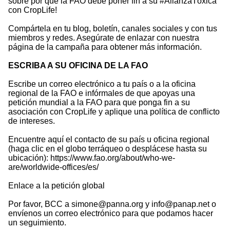
sobre por qué la FAO debe poner fin a su #AlianzaTóxica
con CropLife!
Compártela en tu blog, boletín, canales sociales y con tus
miembros y redes. Asegúrate de enlazar con nuestra
página de la campaña para obtener más información.
ESCRIBA A SU OFICINA DE LA FAO
Escribe un correo electrónico a tu país o a la oficina
regional de la FAO e infórmales de que apoyas una
petición mundial a la FAO para que ponga fin a su
asociación con CropLife y aplique una política de conflicto
de intereses.
Encuentre aquí el contacto de su país u oficina regional
(haga clic en el globo terráqueo o desplácese hasta su
ubicación): https://www.fao.org/about/who-we-
are/worldwide-offices/es/
Enlace a la petición global
Por favor, BCC a simone@panna.org y info@panap.net o
envíenos un correo electrónico para que podamos hacer
un seguimiento.