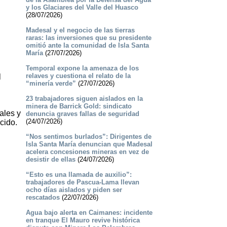
y los Glaciares del Valle del Huasco
(28/07/2026)
Madesal y el negocio de las tierras
raras: las inversiones que su presidente
omitió ante la comunidad de Isla Santa
María
(27/07/2026)
Temporal expone la amenaza de los
relaves y cuestiona el relato de la
l
“minería verde”
(27/07/2026)
23 trabajadores siguen aislados en la
n
minera de Barrick Gold: sindicato
ales y
denuncia graves fallas de seguridad
(24/07/2026)
cido.
“Nos sentimos burlados”: Dirigentes de
Isla Santa María denuncian que Madesal
acelera concesiones mineras en vez de
desistir de ellas
(24/07/2026)
“Esto es una llamada de auxilio”:
trabajadores de Pascua-Lama llevan
ocho días aislados y piden ser
rescatados
(22/07/2026)
Agua bajo alerta en Caimanes: incidente
en tranque El Mauro revive histórica