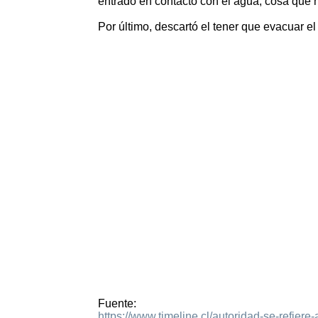
entrado en contacto con el agua, cosa que n
Por último, descartó el tener que evacuar el 
Fuente:
https://www.timeline.cl/autoridad-se-refier