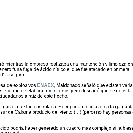
stró mientras la empresa realizaba una mantención y limpieza e
 generó “una fuga de ácido nítrico el que fue atacado en primera
ad”, aseguró.
resa de explosivos
ENAEX
, Maldonado señaló que existen varia
osteriormente elaborar un informe, pero descartó que se detecta
ciudadanos a raíz de este hecho.
gas el que fue controlada. Se reportaron picazón a la garganta
r sur de Calama producto del viento (…) (pero) no hay personas
e ácido podría haber generado un cuadro más complejo si hubies