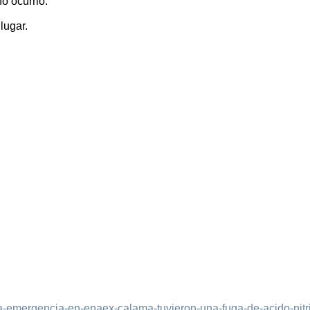
o ocurrió.
lugar.
e-a-emergencia-en-enaex-calama-tuvieron-una-fuga-de-acido-nitr