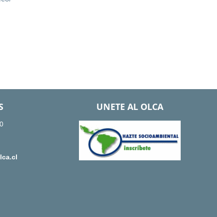
S
UNETE AL OLCA
0
ca.cl