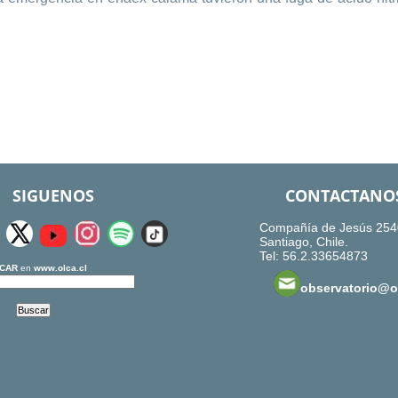
SIGUENOS
CONTACTANO
Compañía de Jesús 254
Santiago, Chile.
Tel: 56.2.33654873
CAR
en
www.olca.cl
observatorio@ol