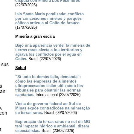
disputa con Minera Los Pelambres
(22/07/2026)
Isla Santa María paralizada: conflicto
por concesiones mineras y parques
eólicos articula al Golfo de Arauco
(17/07/2026)
Minería a gran escala
Bajo una apariencia verde, la minería de
tierras raras afecta a los territorios y
agrava los conflictos por el agua en
Goiás.
Brasil (22/07/2026)
n sus
Salud
“Si todo lo demás falla, demanda”:
cómo las empresas de alimentos
s
ultraprocesados están utilizando los
tribunales para obstruir las normas
ran
sanitarias.
Internacional (22/07/2026)
Visita do governo federal ao Sul de
,
Minas expõe contradições na mineração
 con
de terras raras.
Brasil (09/07/2026)
Exploração de terras raras no sul de MG
terá impacto hídrico e ambiental, dizem
e
especialistas.
Brasil (23/06/2026)