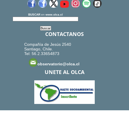
BUSCAR
en
www.olca.cl
CONTACTANOS
Compañía de Jesús 2540
Santiago, Chile.
Tel: 56.2.33654873
observatorio@olca.cl
UNETE AL OLCA