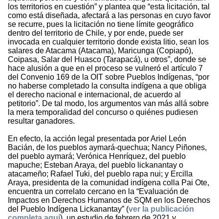
los territorios en cuestión” y plantea que “esta licitación, tal
como está diseñada, afectará a las personas en cuyo favor
se recurre, pues la licitación no tiene límite geográfico
dentro del territorio de Chile, y por ende, puede ser
invocada en cualquier territorio donde exista litio, sean los
salares de Atacama (Atacama), Maricunga (Copiapó),
Coipasa, Salar del Huasco (Tarapacá), u otros”, donde se
hace alusión a que en el proceso se vulneró el artículo 7
del Convenio 169 de la OIT sobre Pueblos Indígenas, “por
no haberse completado la consulta indígena a que obliga
el derecho nacional e internacional, de acuerdo al
petitorio”. De tal modo, los argumentos van más allá sobre
la mera temporalidad del concurso o quiénes pudiesen
resultar ganadores.
En efecto, la acción legal presentada por Ariel León
Bacián, de los pueblos aymará-quechua; Nancy Piñones,
del pueblo aymará; Verónica Henríquez, del pueblo
mapuche; Esteban Araya, del pueblo lickanantay o
atacameño; Rafael Tuki, del pueblo rapa nui; y Ercilla
Araya, presidenta de la comunidad indígena colla Pai Ote,
encuentra un correlato cercano en la “Evaluación de
Impactos en Derechos Humanos de SQM en los Derechos
del Pueblo Indígena Lickanantay” (
ver la publicación
completa aquí
), un estudio de febrero de 2021 y