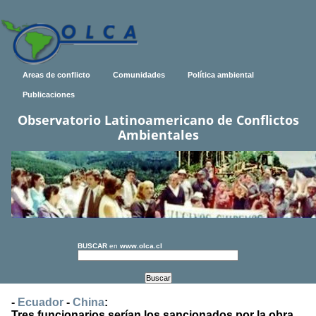
Areas de conflicto
Comunidades
Política ambiental
Publicaciones
Observatorio Latinoamericano de Conflictos
Ambientales
BUSCAR
en
www.olca.cl
-
Ecuador
-
China
:
Tres funcionarios serían los sancionados por la obra