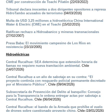
CWE por construcción de Toachi Pilatón
(22/03/2022)
Tribunal declara inocentes a dos dirigentes opositores a represa
HidroTambo acusados de terrorismo
(04/03/2016)
Multa de USD 3,25 millones a hidroelécrica China International
Water & Electric (CWE) en el Toachi
(15/02/2015)
Ratifican rechazo a Hidroabanico y mineras transnacionales
(27/02/2007)
Presa Baba: El movimiento campesino de Los Ríos en
resistencia
(15/10/2005)
Hidroeléctricas
Central Rucalhue: SEA determina que extensión horaria de
faenas no requiere nueva tramitación ambiental.
Chile
(14/07/2026)
Central Rucalhue a un año de sabotaje en su contra: “El
proyecto continúa con resguardo policial permanente decretado
por el Ministerio Público”.
Chile (09/04/2026)
Subsecretaría de Prevención del Delito al banquillo: Consejo
para la Transparencia le ordena entregar actas por sabotaje a
Central Rucalhue.
Chile (06/04/2026)
Central Rucalhue: el bando de la Armada que prohíbe el vuelo
de drones sobre cuestionado proyecto chino.
Chile (19/01/2026)