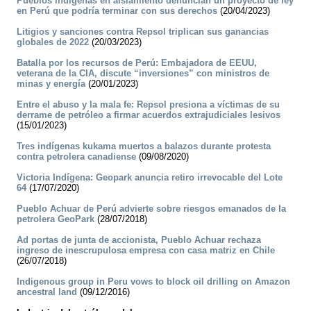
Pueblos indígenas en aislamiento denuncian un proyecto de ley
en Perú que podría terminar con sus derechos
(20/04/2023)
Litigios y sanciones contra Repsol triplican sus ganancias
globales de 2022
(20/03/2023)
Batalla por los recursos de Perú: Embajadora de EEUU,
veterana de la CIA, discute “inversiones” con ministros de
minas y energía
(20/01/2023)
Entre el abuso y la mala fe: Repsol presiona a víctimas de su
derrame de petróleo a firmar acuerdos extrajudiciales lesivos
(15/01/2023)
Tres indígenas kukama muertos a balazos durante protesta
contra petrolera canadiense
(09/08/2020)
Victoria Indígena: Geopark anuncia retiro irrevocable del Lote
64
(17/07/2020)
Pueblo Achuar de Perú advierte sobre riesgos emanados de la
petrolera GeoPark
(28/07/2018)
Ad portas de junta de accionista, Pueblo Achuar rechaza
ingreso de inescrupulosa empresa con casa matriz en Chile
(26/07/2018)
Indigenous group in Peru vows to block oil drilling on Amazon
ancestral land
(09/12/2016)