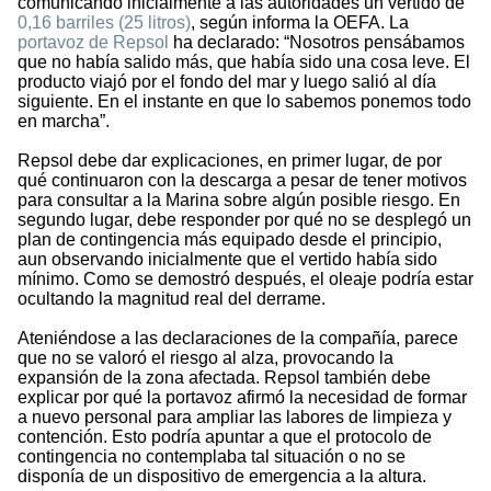
comunicando inicialmente a las autoridades un vertido de
0,16 barriles (25 litros)
, según informa la OEFA. La
portavoz de Repsol
ha declarado: “Nosotros pensábamos
que no había salido más, que había sido una cosa leve. El
producto viajó por el fondo del mar y luego salió al día
siguiente. En el instante en que lo sabemos ponemos todo
en marcha”.
Repsol debe dar explicaciones, en primer lugar, de por
qué continuaron con la descarga a pesar de tener motivos
para consultar a la Marina sobre algún posible riesgo. En
segundo lugar, debe responder por qué no se desplegó un
plan de contingencia más equipado desde el principio,
aun observando inicialmente que el vertido había sido
mínimo. Como se demostró después, el oleaje podría estar
ocultando la magnitud real del derrame.
Ateniéndose a las declaraciones de la compañía, parece
que no se valoró el riesgo al alza, provocando la
expansión de la zona afectada. Repsol también debe
explicar por qué la portavoz afirmó la necesidad de formar
a nuevo personal para ampliar las labores de limpieza y
contención. Esto podría apuntar a que el protocolo de
contingencia no contemplaba tal situación o no se
disponía de un dispositivo de emergencia a la altura.