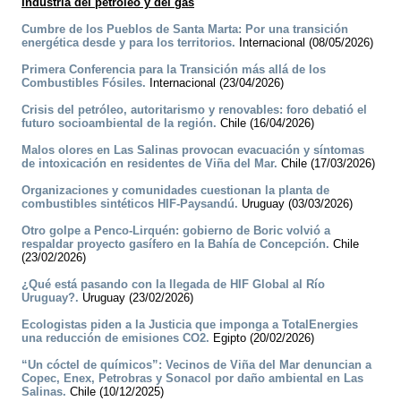
Industria del petróleo y del gas
Cumbre de los Pueblos de Santa Marta: Por una transición
energética desde y para los territorios.
Internacional (08/05/2026)
Primera Conferencia para la Transición más allá de los
Combustibles Fósiles.
Internacional (23/04/2026)
Crisis del petróleo, autoritarismo y renovables: foro debatió el
futuro socioambiental de la región.
Chile (16/04/2026)
Malos olores en Las Salinas provocan evacuación y síntomas
de intoxicación en residentes de Viña del Mar.
Chile (17/03/2026)
Organizaciones y comunidades cuestionan la planta de
combustibles sintéticos HIF-Paysandú.
Uruguay (03/03/2026)
Otro golpe a Penco-Lirquén: gobierno de Boric volvió a
respaldar proyecto gasífero en la Bahía de Concepción.
Chile
(23/02/2026)
¿Qué está pasando con la llegada de HIF Global al Río
Uruguay?.
Uruguay (23/02/2026)
Ecologistas piden a la Justicia que imponga a TotalEnergies
una reducción de emisiones CO2.
Egipto (20/02/2026)
“Un cóctel de químicos”: Vecinos de Viña del Mar denuncian a
Copec, Enex, Petrobras y Sonacol por daño ambiental en Las
Salinas.
Chile (10/12/2025)