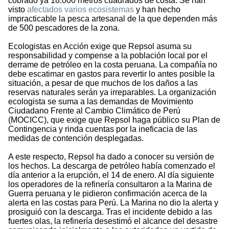
cobrado ya 18.000 metros cuadrados de costa. Se han
visto
afectados varios ecosistemas
y han hecho
impracticable la pesca artesanal de la que dependen más
de 500 pescadores de la zona.
Ecologistas en Acción exige que Repsol asuma su
responsabilidad y compense a la población local por el
derrame de petróleo en la costa peruana. La compañía no
debe escatimar en gastos para revertir lo antes posible la
situación, a pesar de que muchos de los daños a las
reservas naturales serán ya irreparables. La organización
ecologista se suma a las demandas de Movimiento
Ciudadano Frente al Cambio Climático de Perú
(MOCICC), que exige que Repsol haga público su Plan de
Contingencia y rinda cuentas por la ineficacia de las
medidas de contención desplegadas.
A este respecto, Repsol ha dado a conocer su versión de
los hechos. La descarga de petróleo había comenzado el
día anterior a la erupción, el 14 de enero. Al día siguiente
los operadores de la refinería consultaron a la Marina de
Guerra peruana y le pidieron confirmación acerca de la
alerta en las costas para Perú. La Marina no dio la alerta y
prosiguió con la descarga. Tras el incidente debido a las
fuertes olas, la refinería desestimó el alcance del desastre