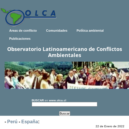
Areas de conflicto
Comunidades
Política ambiental
Publicaciones
Observatorio Latinoamericano de Conflictos
Ambientales
BUSCAR
en
www.olca.cl
-
Perú
-
España
:
22 de Enero de 2022