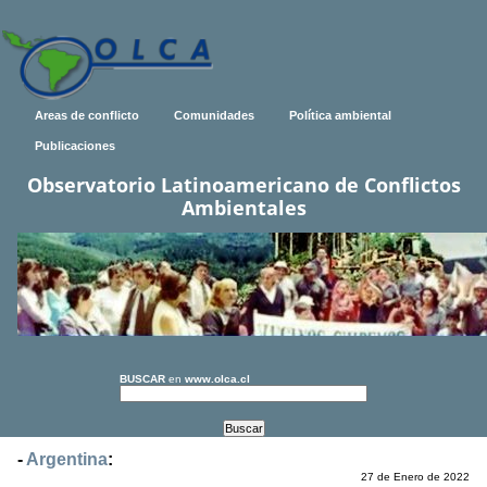
Areas de conflicto
Comunidades
Política ambiental
Publicaciones
Observatorio Latinoamericano de Conflictos
Ambientales
BUSCAR
en
www.olca.cl
-
Argentina
:
27 de Enero de 2022