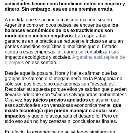
actividades tienen esos beneficios netos en empleo y
dinero. Sin embargo, esa es una premisa errada.
A medida que se acumula más información, sea en
Argentina como en otros países, se encuentra que
los
balances económicos de los extractivismos son
modestos o incluso negativos
. Las esperadas
ganancias en la práctica se reducen e incluso se anulan
por los subsidios explícitos o implícitos que el Estado
otorga a esas empresas, o cuando se contabilizan sus
impactos ecológicos y sociales.
Argentina está repleta de
ejemplos
en ese sentido.
Desde aquella postura, Hora y Hallak afirman que las
granjas de salmón o la megaminería en la Patagonia no
sólo son posibles, sino que además son “deseables”.
Redoblan su apuesta porque ellos ya sabrían que pueden
llevarse adelante con “sólidas salvaguardas ambientales”.
Otra vez
hay juicios previos anclados
en asumir que
esas actividades son ventajosas económicamente,
que
existe tecnología que puede manejar o anular sus
impactos
, y que ello aseguraría el desarrollo. Pero en
todo eso aún no hay certezas ni conclusiones finales.
En efecto, la experiencia de actividades similares en