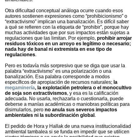
Otra dificultad conceptual análoga ocurre cuando esos
autores sostienen expresiones como “prohibicionismo” o
“extractivismo” implican una banalización. Es difícil saber
a qué se refieren con la etiqueta de “prohibir”, porque hay
muchas actividades que por sus impactos están sujetas a
regulaciones que las limitan. Por ejemplo,
prohibir arrojar
residuos tóxicos en un arroyo es legítimo o necesario;
nada hay de banal ni extremista en ese tipo de
regulaciones
.
Pero es todavía más sorpresivo que se diga que usar la
palabra “extractivismo” es una polarización o una
banalización. Esa palabra corresponde a modos
específicos de apropiación de recursos naturales;
la
megaminería
, la explotación petrolera o el monocultivo
de soja son extractivismos
, y esa es la calificación
adecuada. No usarla, rechazarla o cuestionarla, puede
deberse a manías académicas o maniobras políticas para
disimularlos, pero
no anula sus severos impactos
ambientales ni la subordinación global
.
El pedido de Hora y Hallak de una nueva institucionalidad
ambiental tambalea si se funda en impedir que se utilicen