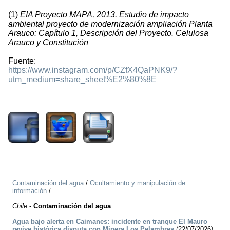
(1)
EIA Proyecto MAPA, 2013. Estudio de impacto
ambiental proyecto de modernización ampliación Planta
Arauco: Capítulo 1, Descripción del Proyecto. Celulosa
Arauco y Constitución
Fuente:
https://www.instagram.com/p/CZfX4QaPNK9/?
utm_medium=share_sheet%E2%80%8E
1903
Contaminación del agua
/
Ocultamiento y manipulación de
información
/
Chile
-
Contaminación del agua
Agua bajo alerta en Caimanes: incidente en tranque El Mauro
revive histórica disputa con Minera Los Pelambres
(22/07/2026)