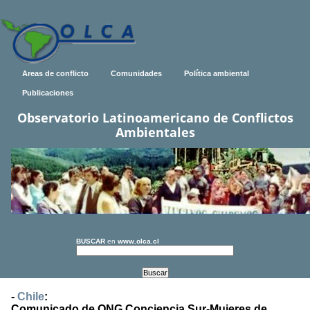
Areas de conflicto
Comunidades
Política ambiental
Publicaciones
Observatorio Latinoamericano de Conflictos
Ambientales
BUSCAR
en
www.olca.cl
-
Chile
:
Comunicado de ONG Conciencia Sur-Mujeres de