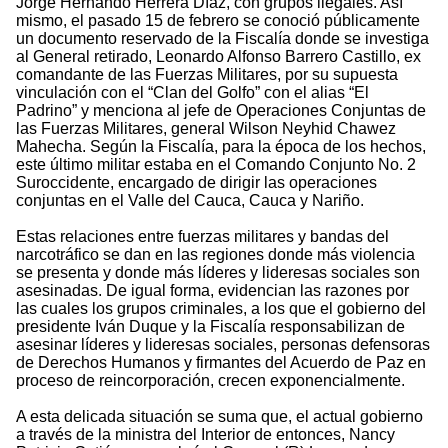
Jorge Hernando Herrera Díaz, con grupos ilegales. Así
mismo, el pasado 15 de febrero se conoció públicamente
un documento reservado de la Fiscalía donde se investiga
al General retirado, Leonardo Alfonso Barrero Castillo, ex
comandante de las Fuerzas Militares, por su supuesta
vinculación con el “Clan del Golfo” con el alias “El
Padrino” y menciona al jefe de Operaciones Conjuntas de
las Fuerzas Militares, general Wilson Neyhid Chawez
Mahecha. Según la Fiscalía, para la época de los hechos,
este último militar estaba en el Comando Conjunto No. 2
Suroccidente, encargado de dirigir las operaciones
conjuntas en el Valle del Cauca, Cauca y Nariño.
Estas relaciones entre fuerzas militares y bandas del
narcotráfico se dan en las regiones donde más violencia
se presenta y donde más líderes y lideresas sociales son
asesinadas. De igual forma, evidencian las razones por
las cuales los grupos criminales, a los que el gobierno del
presidente Iván Duque y la Fiscalía responsabilizan de
asesinar líderes y lideresas sociales, personas defensoras
de Derechos Humanos y firmantes del Acuerdo de Paz en
proceso de reincorporación, crecen exponencialmente.
A esta delicada situación se suma que, el actual gobierno
a través de la ministra del Interior de entonces, Nancy