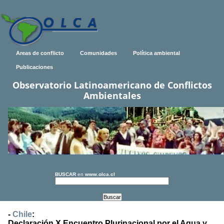
Areas de conflicto
Comunidades
Política ambiental
Publicaciones
Observatorio Latinoamericano de Conflictos
Ambientales
BUSCAR
en
www.olca.cl
-
Chile
:
Declaración X Encuentro Plurinacional por el Agua y