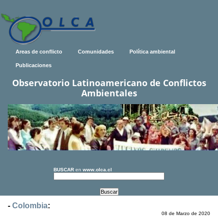
Areas de conflicto
Comunidades
Política ambiental
Publicaciones
Observatorio Latinoamericano de Conflictos
Ambientales
BUSCAR
en
www.olca.cl
-
Colombia
:
08 de Marzo de 2020