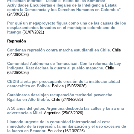
Presentan informe: “Desde el Reino de las Sombras:
Actividades Encubiertas e Ilegales de la Inteligencia Estatal
contra la Democracia y los Derechos Humanos en Colombia”
(24/08/2021)
Por qué un megaproyecto figura como una de las causas de los
desplazamientos forzados en el municipio colombiano de
Ituango
(31/07/2021)
Represión
Condenan represión contra marcha estudiantil en Chile.
Chile
(04/06/2026)
Comunidad Autónoma de Temucuicui: Con la reforma de Ley
Indígena, Kast declara la guerra al pueblo mapuche.
Chile
(03/06/2026)
CEDIB alerta por preocupante erosión de la institucionalidad
democrática en Bolivia.
Bolivia (15/05/2026)
Carabineros desalojan recuperación territorial pewenche
Rgaliko en Alto Biobío.
Chile (24/04/2026)
A 50 años del golpe, Argentina desborda las calles y lanza una
advertencia a Milei.
Argentina (25/03/2026)
Llamado urgente de la comunidad internacional al cese
inmediato de la represión, la militarización y el uso excesivo de
la fuerza en Ecuador.
Ecuador (16/10/2025)