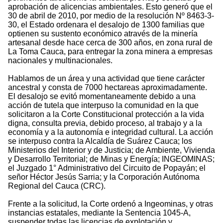
aprobación de alicencias ambientales. Esto generó que el
30 de abril de 2010, por medio de la resolución Nº 8463-3-
30, el Estado ordenara el desalojo de 1300 familias que
optienen su sustento económico através de la minería
artesanal desde hace cerca de 300 años, en zona rural de
La Toma Cauca, para entregar la zona minera a empresas
nacionales y multinacionales.
Hablamos de un área y una actividad que tiene carácter
ancestral y consta de 7000 hectareas aproximadamente.
El desalojo se evitó momentaneamente debido a una
acción de tutela que interpuso la comunidad en la que
solicitaron a la Corte Constitucional protección a la vida
digna, consulta previa, debido proceso, al trabajo y a la
economía y a la autonomía e integridad cultural. La acción
se interpuso contra la Alcaldía de Suárez Cauca; los
Ministerios del Interior y de Justicia; de Ambiente, Vivienda
y Desarrollo Territorial; de Minas y Energía; INGEOMINAS;
el Juzgado 1° Administrativo del Circuito de Popayán; el
señor Héctor Jesús Sarria; y la Corporación Autónoma
Regional del Cauca (CRC).
Frente a la solicitud, la Corte ordenó a Ingeominas, y otras
instancias estatales, mediante la Sentencia 1045-A,
suspender todas las licencias de explotación y