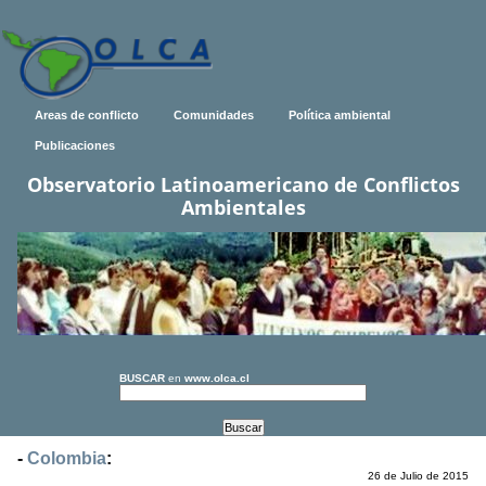
Areas de conflicto
Comunidades
Política ambiental
Publicaciones
Observatorio Latinoamericano de Conflictos
Ambientales
BUSCAR
en
www.olca.cl
-
Colombia
:
26 de Julio de 2015