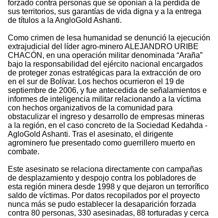
forzado contra personas que se oponían a la perdida de
sus territorios, sus garantías de vida digna y a la entrega
de títulos a la AngloGold Ashanti.
Como crimen de lesa humanidad se denunció la ejecución
extrajudicial del líder agro-minero ALEJANDRO URIBE
CHACÓN, en una operación militar denominada “Araña”
bajo la responsabilidad del ejército nacional encargados
de proteger zonas estratégicas para la extracción de oro
en el sur de Bolívar. Los hechos ocurrieron el 19 de
septiembre de 2006, y fue antecedida de señalamientos e
informes de inteligencia militar relacionando a la víctima
con hechos organizativos de la comunidad para
obstaculizar el ingreso y desarrollo de empresas mineras
a la región, en el caso concreto de la Sociedad Kedahda -
AgloGold Ashanti. Tras el asesinato, el dirigente
agrominero fue presentado como guerrillero muerto en
combate.
Este asesinato se relaciona directamente con campañas
de desplazamiento y despojo contra los pobladores de
esta región minera desde 1998 y que dejaron un terrorífico
saldo de víctimas. Por datos recopilados por el proyecto
nunca más se pudo establecer la desaparición forzada
contra 80 personas, 330 asesinadas, 88 torturadas y cerca