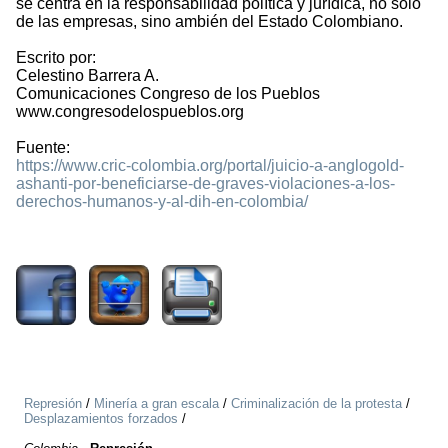
se centra en la responsabilidad política y jurídica, no sólo
de las empresas, sino ambién del Estado Colombiano.
Escrito por:
Celestino Barrera A.
Comunicaciones Congreso de los Pueblos
www.congresodelospueblos.org
Fuente:
https://www.cric-colombia.org/portal/juicio-a-anglogold-
ashanti-por-beneficiarse-de-graves-violaciones-a-los-
derechos-humanos-y-al-dih-en-colombia/
807
Represión
/
Minería a gran escala
/
Criminalización de la protesta
/
Desplazamientos forzados
/