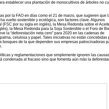
para establecer una plantación de monocultivos de árboles no c
adas por la FAO en días como el 21 de marzo, que sugieren que l
a vuelto sostenible y ecológica, son factores clave. Algunos
 (FSC por su sigla en inglés), la Mesa Redonda sobre el Aceit
lés), la Mesa Redonda para la Soja Sostenible o el Foro de B
 la “deforestación neta cero” para 2020 en las cadenas de
 palma, celulosa y papel. Tales iniciativas no están concebidas 
 los bosques de la que dependen sus empresas patrocinadoras p
e.
políticas y reglamentaciones que simplemente ignoren las causa
tá condenada al fracaso sino que fomenta aún más la deforesta