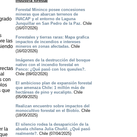
Industria forestal
Forestal Mininco posee concesiones
mineras que abarcan terrenos de
ogrado
INACAP y el entorno de Laguna
Junquillar en San Pedro de la Paz.
Chile
(16/07/2026)
s
Forestales y tierras raras: Mapa grafica
re las
impactos de incendios e intereses
siendo
mineros en zonas afectadas.
Chile
(16/02/2026)
Imágenes de la destrucción del bosque
nativo con el incendio forestal en
rectas
Penco: ¿Qué pasó con los queules?.
mal
Chile (09/02/2026)
s con
El ambicioso plan de expansión forestal
blos
que amenaza Chile: 1 millón más de
s que
hectáreas de pino y eucalipto.
Chile
(05/09/2025)
Realizan encuentro sobre impactos del
monocultivo forestal en el Biobío.
Chile
(18/05/2025)
El silencio rodea la desaparición de la
r la
abuela chilena Julia Chuñil. ¿Qué pasó
realmente?.
Chile (07/04/2025)
 que