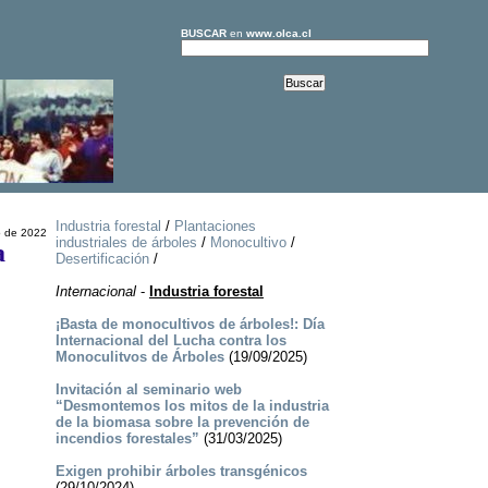
BUSCAR
en
www.olca.cl
Industria forestal
/
Plantaciones
o de 2022
industriales de árboles
/
Monocultivo
/
a
Desertificación
/
Internacional
-
Industria forestal
¡Basta de monocultivos de árboles!: Día
Internacional del Lucha contra los
Monoculitvos de Árboles
(19/09/2025)
Invitación al seminario web
“Desmontemos los mitos de la industria
de la biomasa sobre la prevención de
incendios forestales”
(31/03/2025)
Exigen prohibir árboles transgénicos
(29/10/2024)