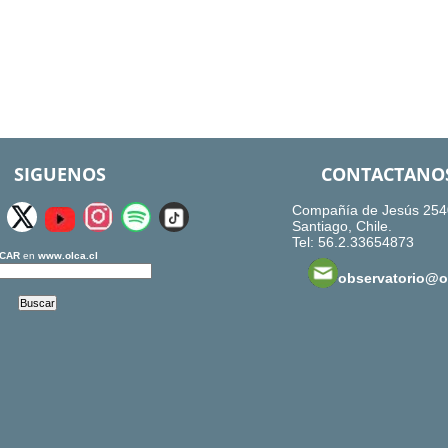
SIGUENOS
CONTACTANO
Compañía de Jesús 254
Santiago, Chile.
Tel: 56.2.33654873
CAR
en
www.olca.cl
observatorio@ol