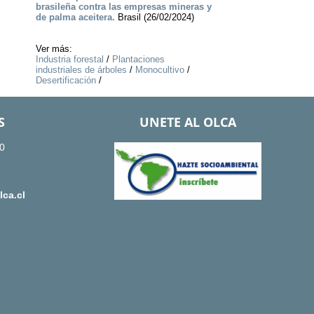
brasileña contra las empresas mineras y
de palma aceitera.
Brasil (26/02/2024)
Ver más:
Industria forestal
/
Plantaciones
industriales de árboles
/
Monocultivo
/
Desertificación
/
S
UNETE AL OLCA
0
ca.cl