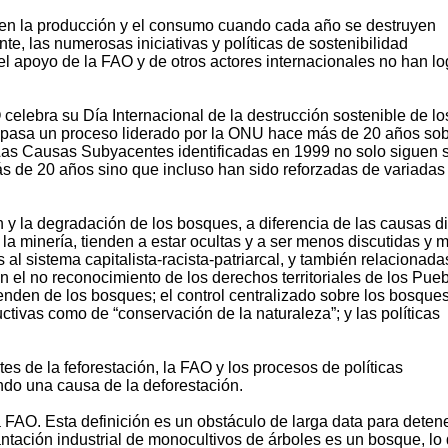
 en la producción y el consumo cuando cada año se destruyen
, las numerosas iniciativas y políticas de sostenibilidad
l apoyo de la FAO y de otros actores internacionales no han l
celebra su Día Internacional de la destrucción sostenible de lo
pasa un proceso liderado por la ONU hace más de 20 años sob
as Causas Subyacentes identificadas en 1999 no solo siguen 
s de 20 años sino que incluso han sido reforzadas de variadas
 y la degradación de los bosques, a diferencia de las causas di
 la minería, tienden a estar ocultas y a ser menos discutidas y 
l sistema capitalista-racista-patriarcal, y también relacionada
an el no reconocimiento de los derechos territoriales de los Pue
nden de los bosques; el control centralizado sobre los bosque
uctivas como de “conservación de la naturaleza”; y las políticas
s de la feforestación, la FAO y los procesos de políticas
do una causa de la deforestación.
 FAO. Esta definición es un obstáculo de larga data para detene
tación industrial de monocultivos de árboles es un bosque, lo