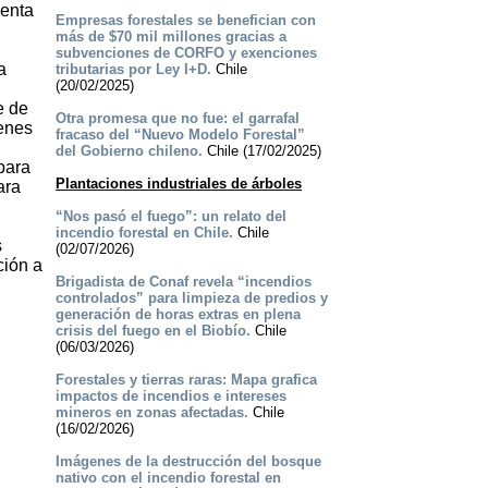
uenta
Empresas forestales se benefician con
más de $70 mil millones gracias a
subvenciones de CORFO y exenciones
a
tributarias por Ley I+D.
Chile
(20/02/2025)
e de
Otra promesa que no fue: el garrafal
ienes
fracaso del “Nuevo Modelo Forestal”
del Gobierno chileno.
Chile (17/02/2025)
para
Plantaciones industriales de árboles
ara
“Nos pasó el fuego”: un relato del
incendio forestal en Chile.
Chile
s
(02/07/2026)
ción a
Brigadista de Conaf revela “incendios
controlados” para limpieza de predios y
generación de horas extras en plena
crisis del fuego en el Biobío.
Chile
(06/03/2026)
Forestales y tierras raras: Mapa grafica
impactos de incendios e intereses
mineros en zonas afectadas.
Chile
(16/02/2026)
Imágenes de la destrucción del bosque
nativo con el incendio forestal en