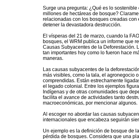
Surge una pregunta: ¿Qué es lo sostenible
millones de hectáreas de bosque? Claramente
relacionadas con los bosques creadas con e
detener la devastadora destrucción.
El vísperas del 21 de marzo, cuando la FAO 
bosques, el WRM publica un informe que re
Causas Subyacentes de la Deforestación. L
tan importantes hoy como lo fueron hace má
maneras.
Las causas subyacentes de la deforestación
más visibles, como la tala, el agronegocio o
comprendidas. Están estrechamente ligadas a
el legado colonial. Entre los ejemplos figur
Indígenas y de otras comunidades que depe
facilita el avance de actividades tanto destr
macroeconómicas, por mencionar algunos.
Al escoger no abordar las causas subyacente
internacionales que encabeza seguirán sien
Un ejemplo es la definición de bosque de la
pérdida de bosques. Considera que una plan