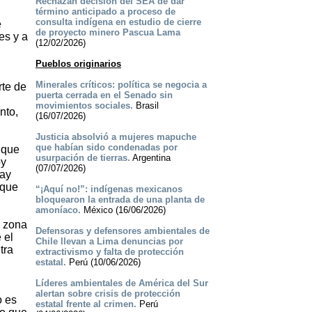
Rechazan decisión del SEA de dar
término anticipado a proceso de
consulta indígena en estudio de cierre
e
de proyecto minero Pascua Lama
es y a
(12/02/2026)
Pueblos originarios
Minerales críticos: política se negocia a
rte de
puerta cerrada en el Senado sin
movimientos sociales.
Brasil
nto,
(16/07/2026)
Justicia absolvió a mujeres mapuche
que habían sido condenadas por
 que
usurpación de tierras.
Argentina
oy
(07/07/2026)
hay
 que
“¡Aquí no!”: indígenas mexicanos
bloquearon la entrada de una planta de
amoníaco.
México (16/06/2026)
a zona
Defensoras y defensores ambientales de
 el
Chile llevan a Lima denuncias por
tra
extractivismo y falta de protección
estatal.
Perú (10/06/2026)
Líderes ambientales de América del Sur
alertan sobre crisis de protección
o es
estatal frente al crimen.
Perú