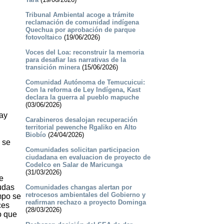
Tribunal Ambiental acoge a trámite
reclamación de comunidad indígena
Quechua por aprobación de parque
fotovoltaico
(19/06/2026)
Voces del Loa: reconstruir la memoria
para desafiar las narrativas de la
transición minera
(15/06/2026)
Comunidad Autónoma de Temucuicui:
Con la reforma de Ley Indígena, Kast
declara la guerra al pueblo mapuche
(03/06/2026)
hay
Carabineros desalojan recuperación
territorial pewenche Rgaliko en Alto
Biobío
(24/04/2026)
 se
Comunidades solicitan participacion
ciudadana en evaluacion de proyecto de
Codelco en Salar de Maricunga
(31/03/2026)
e
udas
Comunidades changas alertan por
retrocesos ambientales del Gobierno y
mpo se
reafirman rechazo a proyecto Dominga
ces
(28/03/2026)
o que