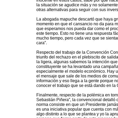
inocente en estos casos, sabe por qué hace
la situación se agudice más y no solamente
otras alternativas para seguir con sus inver
La abogada mapuche descartó que haya grup
momento en que el cansancio no da para más
que esperamos nos pueda dar como el proce
este tiempo. Esto no tiene una respuesta f
mucho tiempo, pero cada vez que se sienta
cara”.
Respecto del trabajo de la Convención Cons
triunfo del rechazo en el plebiscito de sali
la ligera, algunas sabemos la intención qu
constituyente se ha levantado una campaña p
especialmente el modelo económico. Hay un
el mensaje que sale de los medios de comun
información y eso llega a la gente porque 
conocer el trabajo que se está dando en la
Finalmente, respecto de la polémica en torn
Sebastián Piñera”, la convencional detalló q
norma consiste en que un Presidente jamás l
es una iniciativa popular que cuenta con más
algo distinto a lo que se plantea y yo la ap