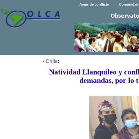
Areas de conflicto
Comunidad
Observato
-
Chile
:
Natividad Llanquileo y conf
demandas, por lo t