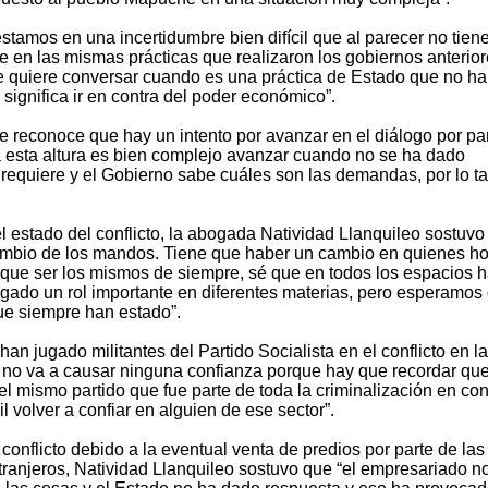
stamos en una incertidumbre bien difícil que al parecer no tien
e en las mismas prácticas que realizaron los gobiernos anterior
e se quiere conversar cuando es una práctica de Estado que no ha
significa ir en contra del poder económico”.
e reconoce que hay un intento por avanzar en el diálogo por pa
a esta altura es bien complejo avanzar cuando no se ha dado
requiere y el Gobierno sabe cuáles son las demandas, por lo ta
 estado del conflicto, la abogada Natividad Llanquileo sostuvo
cambio de los mandos. Tiene que haber un cambio en quienes h
en que ser los mismos de siempre, sé que en todos los espacios 
gado un rol importante en diferentes materias, pero esperamos
que siempre han estado”.
an jugado militantes del Partido Socialista en el conflicto en l
o no va a causar ninguna confianza porque hay que recordar que
el mismo partido que fue parte de toda la criminalización en con
 volver a confiar en alguien de ese sector”.
 conflicto debido a la eventual venta de predios por parte de las
tranjeros, Natividad Llanquileo sostuvo que “el empresariado n