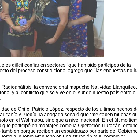
e es difícil confiar en sectores "que han sido partícipes de la
ecto del proceso constitucional agregó que "las encuestas no 
e Radioanálisis, la convencional mapuche Natividad Llanquileo,
ional y al conflicto que se vive en el sur de nuestro país entre el
.
idad de Chile, Patricio López, respecto de los últimos hechos d
 Araucanía y Biobío, la abogada señaló que “me caben muchas d
olo en el Wallmapu, sino que a nivel nacional. En el último tie
 o que participó en montajes como la Operación Huracán, enton
 también porque reciben un espaldarazo por parte del Gobiern
puesto al pueblo Mapuche en una situación muy compleja”.