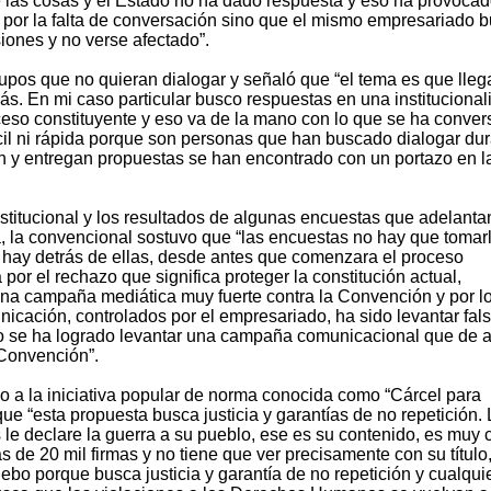
 las cosas y el Estado no ha dado respuesta y eso ha provoca
 por la falta de conversación sino que el mismo empresariado 
siones y no verse afectado”.
os que no quieran dialogar y señaló que “el tema es que lleg
. En mi caso particular busco respuestas en una institucional
so constituyente y eso va de la mano con lo que se ha conve
ácil ni rápida porque son personas que han buscado dialogar du
n y entregan propuestas se han encontrado con un portazo en l
titucional y los resultados de algunas encuestas que adelanta
da, la convencional sostuvo que “las encuestas no hay que tomar
e hay detrás de ellas, desde antes que comenzara el proceso
or el rechazo que significa proteger la constitución actual,
a campaña mediática muy fuerte contra la Convención y por lo
icación, controlados por el empresariado, ha sido levantar fal
no se ha logrado levantar una campaña comunicacional que de 
 Convención”.
o a la iniciativa popular de norma conocida como “Cárcel para
ue “esta propuesta busca justicia y garantías de no repetición. 
e declare la guerra a su pueblo, ese es su contenido, es muy c
 de 20 mil firmas y no tiene que ver precisamente con su título
ruebo porque busca justicia y garantía de no repetición y cualqui