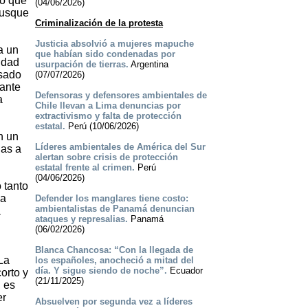
do que
(04/06/2026)
busque
Criminalización de la protesta
Justicia absolvió a mujeres mapuche
a un
que habían sido condenadas por
idad
usurpación de tierras.
Argentina
rsado
(07/07/2026)
rante
Defensoras y defensores ambientales de
a
Chile llevan a Lima denuncias por
extractivismo y falta de protección
estatal.
Perú (10/06/2026)
n un
Líderes ambientales de América del Sur
las a
alertan sobre crisis de protección
estatal frente al crimen.
Perú
(04/06/2026)
 tanto
sa
Defender los manglares tiene costo:
ambientalistas de Panamá denuncian
a
ataques y represalias.
Panamá
(06/02/2026)
Blanca Chancosa: “Con la llegada de
La
los españoles, anocheció a mitad del
día. Y sigue siendo de noche”.
Ecuador
orto y
(21/11/2025)
, es
er
Absuelven por segunda vez a líderes