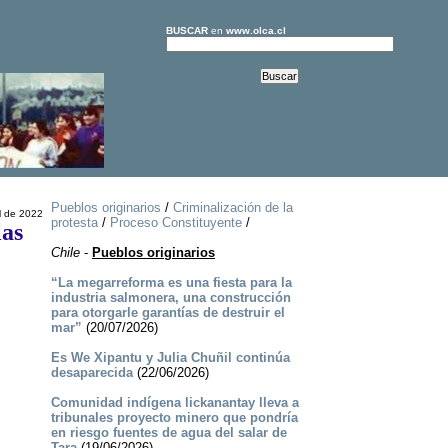
BUSCAR
en
www.olca.cl
Pueblos originarios
/
Criminalización de la
l de 2022
protesta
/
Proceso Constituyente
/
las
Chile
-
Pueblos originarios
“La megarreforma es una fiesta para la
industria salmonera, una construcción
para otorgarle garantías de destruir el
mar”
(20/07/2026)
Es We Xipantu y Julia Chuñil continúa
desaparecida
(22/06/2026)
Comunidad indígena lickanantay lleva a
tribunales proyecto minero que pondría
en riesgo fuentes de agua del salar de
Tara
(19/06/2026)