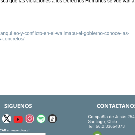
usca que las violaciones a los Derechos Humanos se vuelvan a
-llanquileo-y-conflicto-en-el-wallmapu-el-gobierno-conoce-las-
-concretos/
SIGUENOS
CONTACTANO
Compañía de Jesús 254
Santiago, Chile.
Tel: 56.2.33654873
CAR
en
www.olca.cl