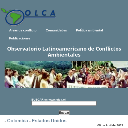
Areas de conflicto
Comunidades
Política ambiental
Publicaciones
Observatorio Latinoamericano de Conflictos
Ambientales
BUSCAR
en
www.olca.cl
-
Colombia
-
Estados Unidos
:
08 de Abril de 2022