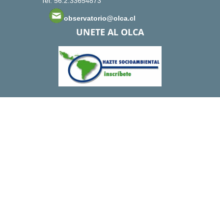
Tel: 56.2.33654873
observatorio@olca.cl
UNETE AL OLCA