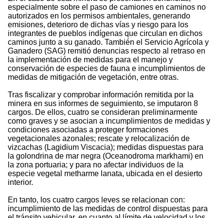
especialmente sobre el paso de camiones en caminos no
autorizados en los permisos ambientales, generando
emisiones, deterioro de dichas vías y riesgo para los
integrantes de pueblos indígenas que circulan en dichos
caminos junto a su ganado. También el Servicio Agrícola y
Ganadero (SAG) remitió denuncias respecto al retraso en
la implementación de medidas para el manejo y
conservación de especies de fauna e incumplimientos de
medidas de mitigación de vegetación, entre otras.
Tras fiscalizar y comprobar información remitida por la
minera en sus informes de seguimiento, se imputaron 8
cargos. De ellos, cuatro se consideran preliminarmente
como graves y se asocian a incumplimientos de medidas y
condiciones asociadas a proteger formaciones
vegetacionales azonales; rescate y relocalización de
vizcachas (Lagidium Viscacia); medidas dispuestas para
la golondrina de mar negra (Oceanodroma markhami) en
la zona portuaria; y para no afectar individuos de la
especie vegetal metharme lanata, ubicada en el desierto
interior.
En tanto, los cuatro cargos leves se relacionan con:
incumplimiento de las medidas de control dispuestas para
el tránsito vehicular, en cuanto al límite de velocidad y los