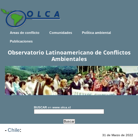
Areas de conflicto
Comunidades
Política ambiental
Publicaciones
Observatorio Latinoamericano de Conflictos
Ambientales
BUSCAR
en
www.olca.cl
-
Chile
:
31 de Marzo de 2022