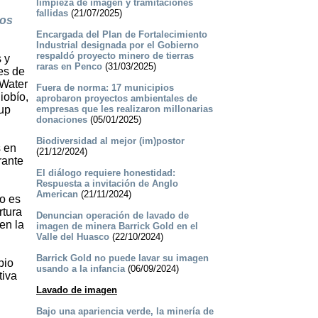
limpieza de imagen y tramitaciones
fallidas
(21/07/2025)
hos
Encargada del Plan de Fortalecimiento
Industrial designada por el Gobierno
respaldó proyecto minero de tierras
 y
raras en Penco
(31/03/2025)
es de
 Water
Fuera de norma: 17 municipios
iobío,
aprobaron proyectos ambientales de
oup
empresas que les realizaron millonarias
donaciones
(05/01/2025)
Biodiversidad al mejor (im)postor
s en
(21/12/2024)
rante
El diálogo requiere honestidad:
Respuesta a invitación de Anglo
American
(21/11/2024)
no es
rtura
Denuncian operación de lavado de
en la
imagen de minera Barrick Gold en el
Valle del Huasco
(22/10/2024)
Barrick Gold no puede lavar su imagen
pio
usando a la infancia
(06/09/2024)
tiva
Lavado de imagen
Bajo una apariencia verde, la minería de