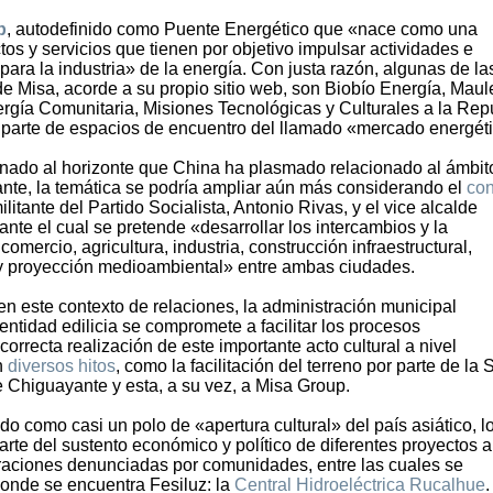
p
, autodefinido como Puente Energético que «nace como una
os y servicios que tienen por objetivo impulsar actividades e
 para la industria» de la energía. Con justa razón, algunas de la
e Misa, acorde a su propio sitio web, son Biobío Energía, Maul
rgía Comunitaria, Misiones Tecnológicas y Culturales a la Rep
parte de espacios de encuentro del llamado «mercado energéti
ionado al horizonte que China ha plasmado relacionado al ámbit
ante, la temática se podría ampliar aún más considerando el
co
ilitante del Partido Socialista, Antonio Rivas, y el vice alcalde
te el cual se pretende «desarrollar los intercambios y la
mercio, agricultura, industria, construcción infraestructural,
y proyección medioambiental» entre ambas ciudades.
 en este contexto de relaciones, la administración municipal
ntidad edilicia se compromete a facilitar los procesos
correcta realización de este importante acto cultural a nivel
n
diversos hitos
, como la facilitación del terreno por parte de la
 Chiguayante y esta, a su vez, a Misa Group.
do como casi un polo de «apertura cultural» del país asiático, l
rte del sustento económico y político de diferentes proyectos a
eraciones denunciadas por comunidades, entre las cuales se
onde se encuentra Fesiluz: la
Central Hidroeléctrica Rucalhue
.