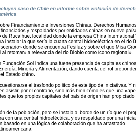
ncluyen caso de Chile en informe sobre violación de derec
américa
sobre Financiamiento e Inversiones Chinas, Derechos Humanos
 financiados y respaldados por entidades chinas en nueve país
so de Rucalhue, localidad donde la empresa China International
instalar la que sería la cuarta central hidroeléctrica en el río B
escenario» donde se encuentra Fesiluz y sobre el que Misa Gr
al al retomar»la relevancia del río Biobío como ícono regional».
 Fundación Sol indica una fuerte presencia de capitales chino
 Energía, Minería y Alimentación, dando cuenta del rol preponde
 el Estado chino.
uestionarse el trasfondo político de este tipo de iniciativas. Y 
en asistir, por el contrario, sino más bien cómo es que una «ape
ades que los propios capitales del país de origen han propiciado 
ón de la población, pero se instala al borde de un río que el pro
a con una central hidroeléctrica, y es respaldado por una inicia
n basado en una lógica de colaboración que ha arrastrado
latinoamericana.