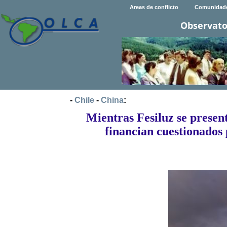
Areas de conflicto
Comunidad
Observato
-
Chile
-
China
:
Mientras Fesiluz se presen
financian cuestionados