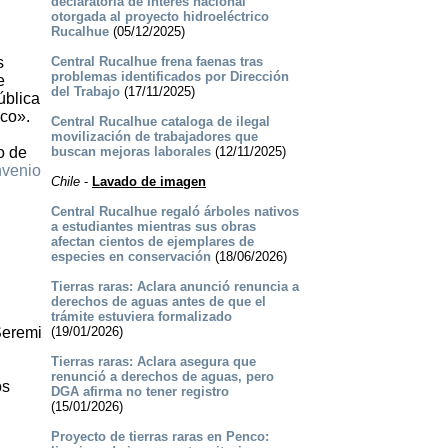
declaratoria de interés nacional
otorgada al proyecto hidroeléctrico
Rucalhue
(05/12/2025)
s
Central Rucalhue frena faenas tras
problemas identificados por Dirección
e
del Trabajo
(17/11/2025)
ública
co».
Central Rucalhue cataloga de ilegal
movilización de trabajadores que
o de
buscan mejoras laborales
(12/11/2025)
nvenio
Chile
-
Lavado de imagen
Central Rucalhue regaló árboles nativos
a estudiantes mientras sus obras
afectan cientos de ejemplares de
especies en conservación
(18/06/2026)
Tierras raras: Aclara anunció renuncia a
derechos de aguas antes de que el
trámite estuviera formalizado
 Seremi
(19/01/2026)
Tierras raras: Aclara asegura que
renunció a derechos de aguas, pero
os
DGA afirma no tener registro
(15/01/2026)
Proyecto de tierras raras en Penco: