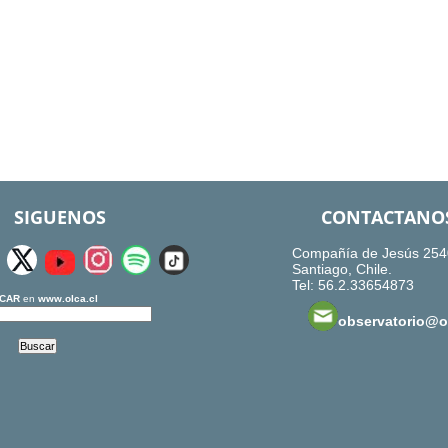
SIGUENOS
CONTACTANO
Compañía de Jesús 254
Santiago, Chile.
Tel: 56.2.33654873
CAR
en
www.olca.cl
observatorio@ol