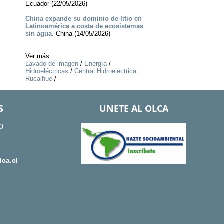
Ecuador (22/05/2026)
China expande su dominio de litio en
Latinoamérica a costa de ecosistemas
sin agua.
China (14/05/2026)
Ver más:
Lavado de imagen
/
Energía
/
Hidroeléctricas
/
Central Hidroeléctrica
Rucalhue
/
S
UNETE AL OLCA
0
ca.cl