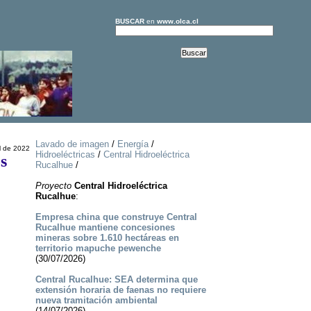
BUSCAR
en
www.olca.cl
Lavado de imagen
/
Energía
/
l de 2022
Hidroeléctricas
/
Central Hidroeléctrica
os
Rucalhue
/
Proyecto
Central Hidroeléctrica
Rucalhue
:
Empresa china que construye Central
Rucalhue mantiene concesiones
mineras sobre 1.610 hectáreas en
territorio mapuche pewenche
(30/07/2026)
Central Rucalhue: SEA determina que
extensión horaria de faenas no requiere
nueva tramitación ambiental
(14/07/2026)