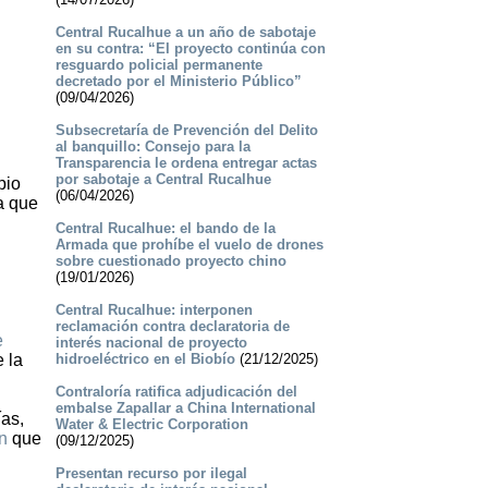
Central Rucalhue a un año de sabotaje
en su contra: “El proyecto continúa con
resguardo policial permanente
decretado por el Ministerio Público”
(09/04/2026)
Subsecretaría de Prevención del Delito
al banquillo: Consejo para la
Transparencia le ordena entregar actas
por sabotaje a Central Rucalhue
pio
(06/04/2026)
a que
Central Rucalhue: el bando de la
Armada que prohíbe el vuelo de drones
sobre cuestionado proyecto chino
(19/01/2026)
Central Rucalhue: interponen
reclamación contra declaratoria de
e
interés nacional de proyecto
 la
hidroeléctrico en el Biobío
(21/12/2025)
Contraloría ratifica adjudicación del
embalse Zapallar a China International
ías,
Water & Electric Corporation
n
que
(09/12/2025)
Presentan recurso por ilegal