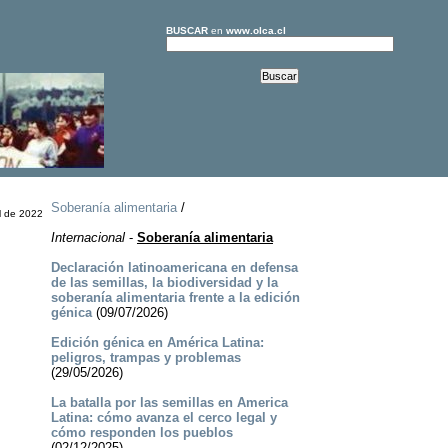
BUSCAR
en
www.olca.cl
Soberanía alimentaria
/
l de 2022
Internacional
-
Soberanía alimentaria
Declaración latinoamericana en defensa
de las semillas, la biodiversidad y la
soberanía alimentaria frente a la edición
génica
(09/07/2026)
Edición génica en América Latina:
peligros, trampas y problemas
(29/05/2026)
La batalla por las semillas en America
Latina: cómo avanza el cerco legal y
cómo responden los pueblos
(02/12/2025)