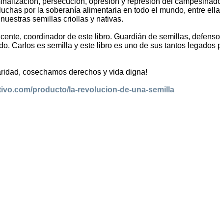
minalización, persecución, opresión y represión del campesinad
luchas por la soberanía alimentaria en todo el mundo, entre ella
nuestras semillas criollas y nativas.
ente, coordinador de este libro. Guardián de semillas, defenso
do. Carlos es semilla y este libro es uno de sus tantos legados 
ridad, cosechamos derechos y vida digna!
ectivo.com/producto/la-revolucion-de-una-semilla