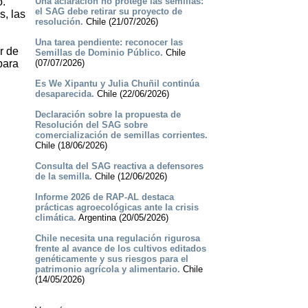
o.
Una aclaración no protege las semillas:
el SAG debe retirar su proyecto de
s, las
resolución.
Chile (21/07/2026)
Una tarea pendiente: reconocer las
r de
Semillas de Dominio Público.
Chile
para
(07/07/2026)
Es We Xipantu y Julia Chuñil continúa
desaparecida.
Chile (22/06/2026)
Declaración sobre la propuesta de
Resolución del SAG sobre
comercialización de semillas corrientes.
Chile (18/06/2026)
Consulta del SAG reactiva a defensores
de la semilla.
Chile (12/06/2026)
Informe 2026 de RAP-AL destaca
prácticas agroecológicas ante la crisis
climática.
Argentina (20/05/2026)
Chile necesita una regulación rigurosa
frente al avance de los cultivos editados
genéticamente y sus riesgos para el
patrimonio agrícola y alimentario.
Chile
(14/05/2026)