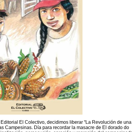
itorial El Colectivo, decidimos liberar “La Revolución de una
chas Campesinas. Día para recordar la masacre de El dorado do